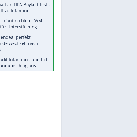
Aktuelle Ergebnisse, Tabellen
und Statistiken
Meistgelesen
"Infanti-No Go":
Pressestimmen zum Verbleib
des FIFA-Chefs
UEFA hält an FIFA-Boykott fest -
CAF hält zu Infantino