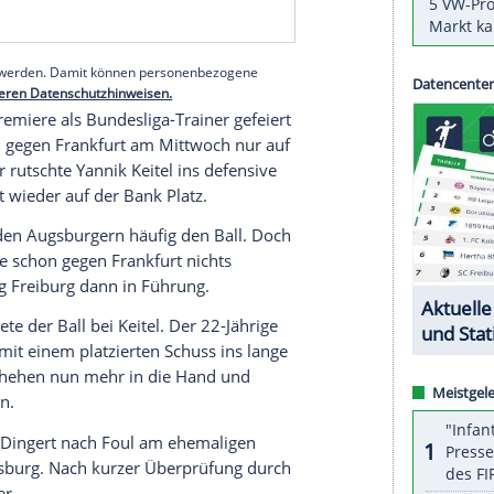
s Höler (30.) und Philipp Lienhart (85.) trafen vor
n für Freiburg. Mergim Berisha (29.) hatte per
Ausgleich gesorgt. Augsburg bleibt nach der
llendrittel stecken.
serer Redaktion eingebundenen Inhalt von Glomex GmbH
nzeigen lassen und auch wieder deaktivieren.
halte angezeigt werden. Damit können personenbezogene
r dazu in unseren Datenschutzhinweisen.
12 seine Premiere als Bundesliga-Trainer gefeiert
leich zum 1:1 gegen Frankfurt am Mittwoch nur auf