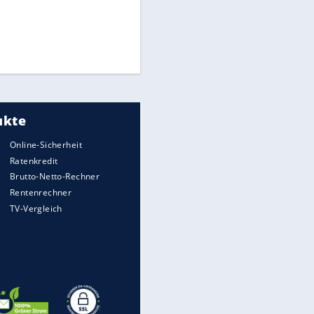
Times: Infantino bietet WM-
Finale für Unterstützung
Millionendeal perfekt:
Diomande wechselt nach
Madrid
FIFA stärkt Infantino - und holt
zum Rundumschlag aus
EITE