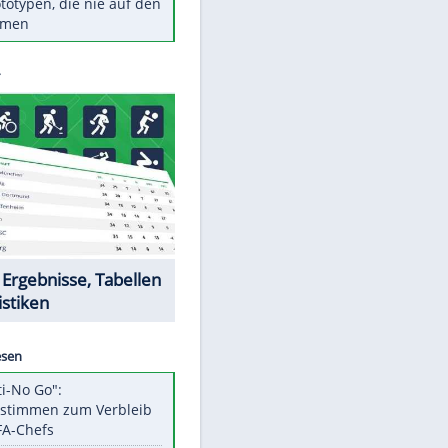
Diese TV-Legenden sind bis
heute unvergessen
Woran man Menschen mit
niedrigem EQ erkennt
Torlos gegen Kaiserslautern:
Stotterstart von Wolfsburg
Ist ein Vulkanausbruch in
Deutschland möglich?
5 VW-Prototypen, die nie auf den
Markt kamen
Datencenter