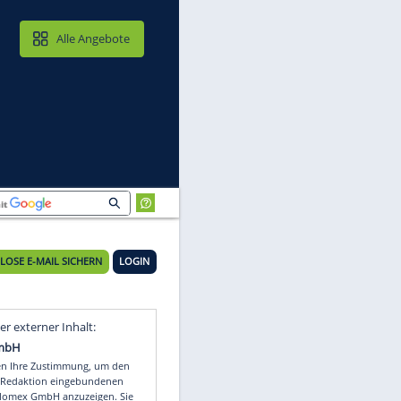
MAIL & CLOUD
Alle Angebote
KOSTENLOSE E-MAIL SICHERN
LOGIN
Video
Empfohlener externer Inhalt: