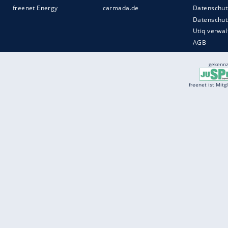
Services
Börse
Jobbörse
Spritpreis aktuell
Wetter
Ferientermine
Partnersuche
Online Angebote