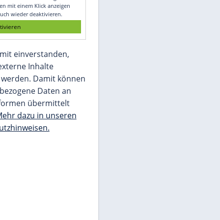
Glomex GmbH
Wir benötigen Ihre Zustimmung, um den
von unserer Redaktion eingebundenen
Inhalt von Glomex GmbH anzuzeigen. Sie
können diesen mit einem Klick anzeigen
lassen und auch wieder deaktivieren.
jetzt aktivieren
Ich bin damit einverstanden,
dass mir externe Inhalte
angezeigt werden. Damit können
personenbezogene Daten an
Drittplattformen übermittelt
werden.
Mehr dazu in unseren
Datenschutzhinweisen.