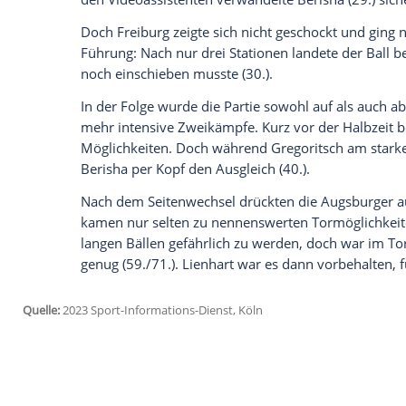
einer Position. Für den gelbgesperrten Ni
Mittelfeld, Top-Scorer Vincenzo Grifo na
Die Freiburger begannen verhalten und ü
defensiv standen die Breisgauer stabil u
anbrennen. Mit der ersten klaren Offensi
Nach einem langen Pass aus der eigenen Hä
setzte Gregoritsch in Szene, der aus spit
Eck traf (13.). Die Hausherren nahmen d
versuchten mit viel Ballbesitz, die Partie
In der 27. Minute entschied Schiedsricht
Freiburger Ermedin Demirovic auf Strafs
den Videoassistenten verwandelte Berisha
Doch Freiburg zeigte sich nicht geschock
Führung: Nach nur drei Stationen landete 