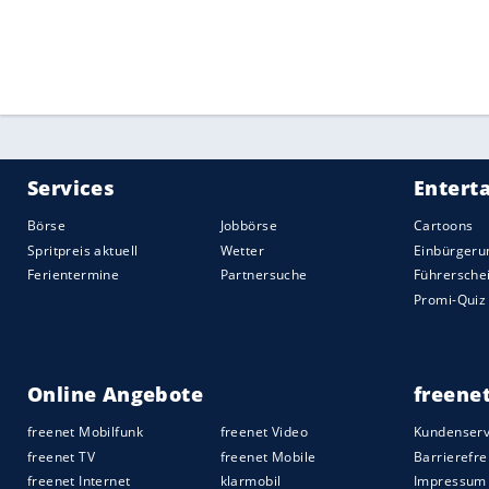
noch einschieben musste (30.).
In der Folge wurde die Partie sowohl auf 
mehr intensive Zweikämpfe. Kurz vor d
Möglichkeiten. Doch während Gregoritsch 
Berisha per Kopf den Ausgleich (40.).
Nach dem Seitenwechsel drückten die Aug
kamen nur selten zu nennenswerten Tormög
langen Bällen gefährlich zu werden, doc
genug (59./71.). Lienhart war es dann vo
Quelle:
2023 Sport-Informations-Dienst, Köln