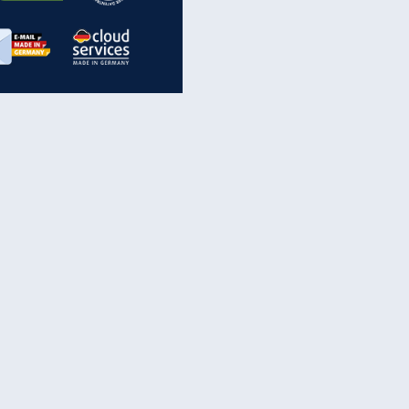
inanzen & Produkte
iscounter-Angebote
Online-Sicherheit
reenet Cloud
Ratenkredit
reenet Mail
Brutto-Netto-Rechner
reenet Webhosting
Rentenrechner
fz-Versicherung
TV-Vergleich