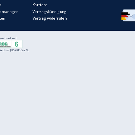
Entertainment
F
Cartoons
Spiele
D
Einbürgerungstest
Videos
f
Führerscheintest
Wissens-Quiz
f
Promi-Quiz
Witze
f
K
freenet