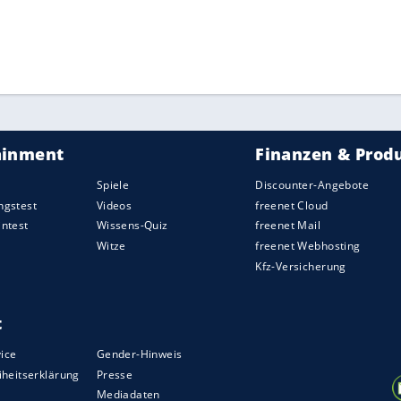
als auch abseits des Platzes hitziger und es gab
er Halbzeit bekamen beide Teams nochmal
am starken Gikiewicz scheiterte (39.), verfehlte
sburger auf den Ausgleichstreffer, doch sie
lichkeiten (58.). Freiburg probierte weiter, mit
h war im Torabschluss zunächst nicht zwingend
rbehalten, für die Entscheidung zu sorgen.
ZURÜCK ZUR STARTS