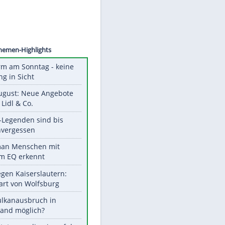
©
SID
Unsere Themen-Highlights
Hitzealarm am Sonntag - keine
Abkühlung in Sicht
Ab 10. August: Neue Angebote
bei ALDI, Lidl & Co.