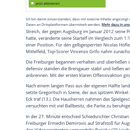
Der starke Michael Gregoritsch (13.), Luca
33.500 Zuschauern im Europa-Park Stadio
Foulelfmeter für den zwischenzeitlichen 
zehnten Saisonniederlage im unteren Tabe
Empfohlener externer Inhalt:
Glomex GmbH
Wir benötigen Ihre Zustimmung, um den von un
anzuzeigen. Sie können diesen mit einem Klick a
jetzt aktivieren
Ich bin damit einverstanden, dass mir externe In
Daten an Drittplattformen übermittelt werden.
Meh
Streich, der gegen Augsburg im Januar 20
hatte, veränderte seine Startelf im Verg