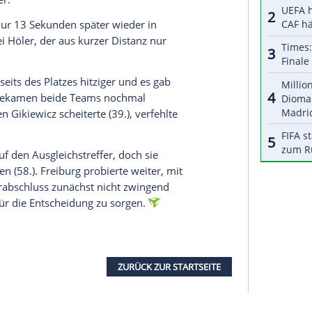
colas Höfler rutschte Yannik Keitel ins defensive
hm zunächst wieder auf der Bank Platz.
berließen den Augsburgern häufig den Ball. Doch
nd ließen wie schon gegen Frankfurt nichts
vaktion ging Freiburg dann in Führung.
lfte landete der Ball bei Keitel. Der 22-Jährige
zem Winkel mit einem platzierten Schuss ins lange
as Spielgeschehen nun mehr in die Hand und
 zu beruhigen.
er Christian Dingert nach Foul am ehemaligen
toß für Augsburg. Nach kurzer Überprüfung durch
 (29.) sicher.
t und ging nur 13 Sekunden später wieder in
der Ball bei Höler, der aus kurzer Distanz nur