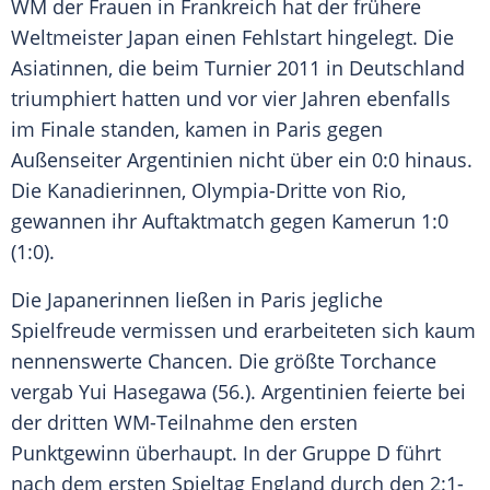
WM
der Frauen in
Frankreich
hat der frühere
Weltmeister
Japan
einen Fehlstart hingelegt. Die
Asiatinnen, die beim Turnier 2011 in
Deutschland
triumphiert hatten und vor vier Jahren ebenfalls
im Finale standen, kamen in
Paris
gegen
Außenseiter
Argentinien
nicht über ein 0:0 hinaus.
Die Kanadierinnen, Olympia-Dritte von
Rio
,
gewannen ihr Auftaktmatch gegen Kamerun 1:0
(1:0).
Die Japanerinnen ließen in
Paris
jegliche
Spielfreude vermissen und erarbeiteten sich kaum
nennenswerte Chancen. Die größte Torchance
vergab
Yui Hasegawa
(56.).
Argentinien
feierte bei
der dritten WM-Teilnahme den ersten
Punktgewinn überhaupt. In der Gruppe D führt
nach dem ersten Spieltag England durch den 2:1-