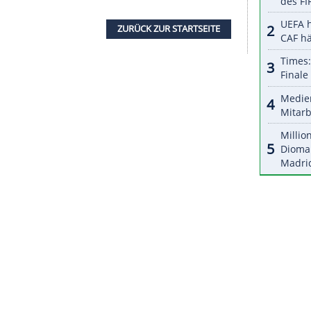
 trotz eines bis 2023 laufenden Vertrags verlassen
roßes Interesse an einer Verpflichtung. "Wenn er
Frankfurt
, d. Red.) dafür eine Menge Geld sehen",
bei Sky90. Die kolportierte Summe in Höhe von
enordnung" anzusiedeln, ergänzte der ehemalige
rauf hingewiesen, "dass sein Vorstandsvertrag
ichkeit noch bis 30. Juni 2023 läuft", wie es in
ätigt und erklärt, dass er sich vertragskonform
ertrag einhalten werde.
ZURÜCK ZUR STARTS