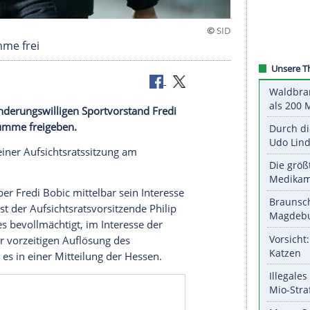
 Ablösesumme frei
inen abwanderungswilligen Sportvorstand
Fredi
nen
Ablösesumme
freigeben.
as Ergebnis einer Aufsichtsratssitzung am