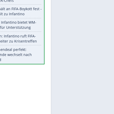
Aktuelle Ergebnisse, Tabellen
und Statistiken
Meistgelesen
"Infanti-No Go":
Pressestimmen zum Verbleib
des FIFA-Chefs
UEFA hält an FIFA-Boykott fest -
EITE
CAF hält zu Infantino