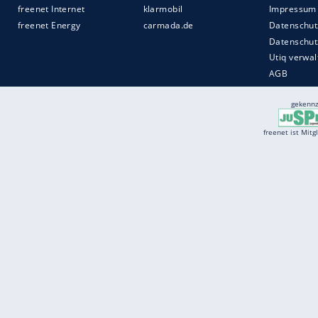
Services
Börse
Jobbörse
Spritpreis aktuell
Wetter
Ferientermine
Partnersuche