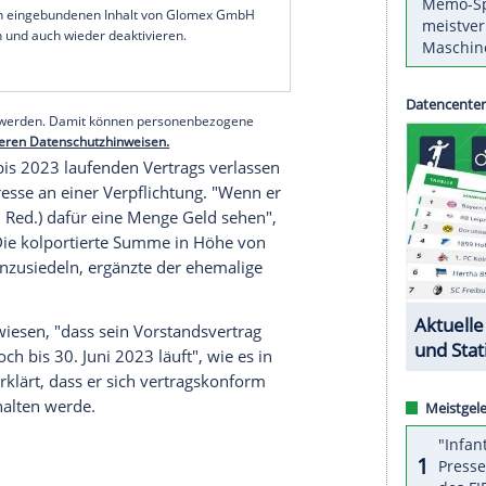
elbar oder über
Fredi Bobic
mittelbar sein Interesse
bekunden, ist der Aufsichtsratsvorsitzende
Philip
beschlusses bevollmächtigt, im Interesse der
ungen einer vorzeitigen Auflösung des
hren", hieß es in einer Mitteilung der Hessen.
serer Redaktion eingebundenen Inhalt von Glomex GmbH
nzeigen lassen und auch wieder deaktivieren.
halte angezeigt werden. Damit können personenbezogene
r dazu in unseren Datenschutzhinweisen.