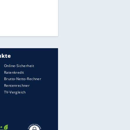
Times: Infantino bietet WM-
Finale für Unterstützung
Medien: Infantino ruft FIFA-
Mitarbeiter zu Krisentreffen
Millionendeal perfekt:
Diomande wechselt nach
Madrid