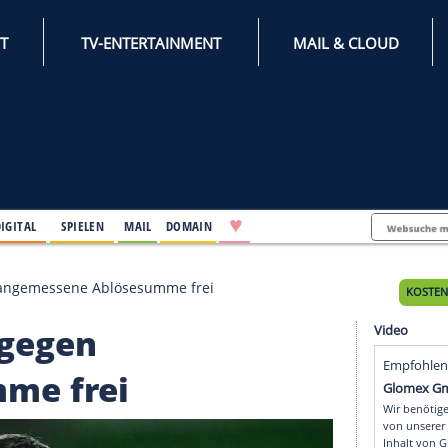
INTERNET
TV-ENTERTAINMENT
♥
IFESTYLE
DIGITAL
SPIELEN
MAIL
DOMAIN
c nur gegen angemessene Ablösesumme frei
 nur gegen