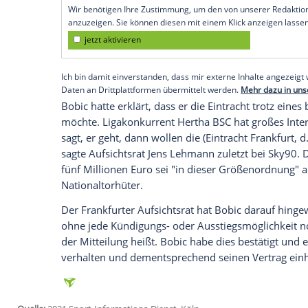
Mittwoch.
"Sollte ein Klub bei der Eintracht unmitt
an einer vorzeitigen Anstellung von ihm 
Holzer
gemäß einstimmigen Aufsichtsrats
Eintracht Verhandlungen über die Beding
Vorstandsvertrages von
Fredi Bobic
zu fü
Empfohlener externer Inhalt:
Glomex GmbH
Wir benötigen Ihre Zustimmung, um den von un
anzuzeigen. Sie können diesen mit einem Klick a
jetzt aktivieren
Ich bin damit einverstanden, dass mir externe In
Daten an Drittplattformen übermittelt werden.
Meh