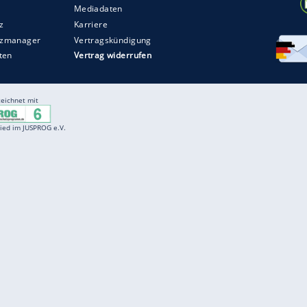
Entertainment
F
Cartoons
Spiele
D
Einbürgerungstest
Videos
f
Führerscheintest
Wissens-Quiz
f
Promi-Quiz
Witze
f
K