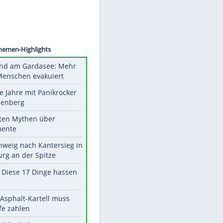
©
SID
Unsere Themen-Highlights
Waldbrand am Gardasee: Mehr
als 200 Menschen evakuiert
Durch die Jahre mit Panikrocker
Udo Lindenberg