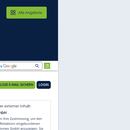
MAIL & CLOUD
Alle Angebote
KOSTENLOSE E-MAIL SICHERN
LOGIN
Video
Empfohlener externer Inhalt: