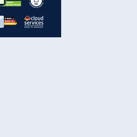
inanzen & Produkte
iscounter-Angebote
Online-Sicherheit
reenet Cloud
Ratenkredit
reenet Mail
Brutto-Netto-Rechner
reenet Webhosting
Rentenrechner
fz-Versicherung
TV-Vergleich