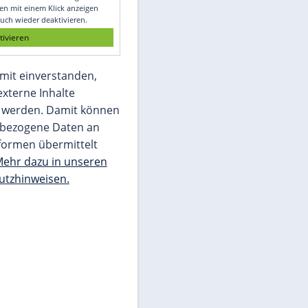
Glomex GmbH
Wir benötigen Ihre Zustimmung, um den
von unserer Redaktion eingebundenen
Inhalt von Glomex GmbH anzuzeigen. Sie
können diesen mit einem Klick anzeigen
lassen und auch wieder deaktivieren.
jetzt aktivieren
Ich bin damit einverstanden,
dass mir externe Inhalte
angezeigt werden. Damit können
personenbezogene Daten an
Drittplattformen übermittelt
werden.
Mehr dazu in unseren
Datenschutzhinweisen.