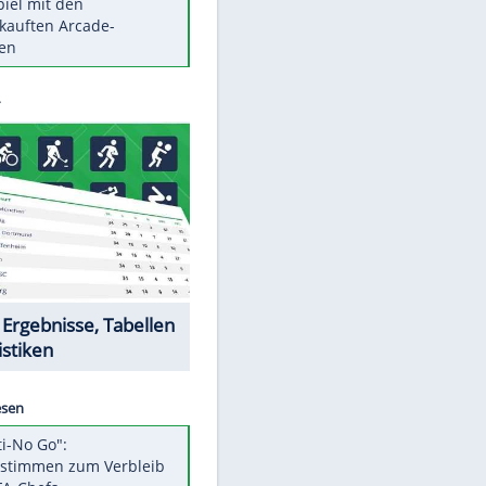
Die größten Mythen über
Medikamente
Braunschweig nach Kantersieg in
Magdeburg an der Spitze
Vorsicht: Diese 17 Dinge hassen
Katzen
Illegales Asphalt-Kartell muss
Mio-Strafe zahlen
Memo-Spiel mit den
meistverkauften Arcade-
Maschinen
Datencenter