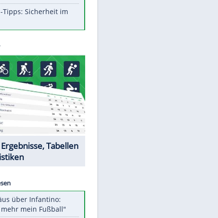
Aufruhr!
Was bei der Vogelfütterung
wirklich sinnvoll ist
Die schlimmsten Bad Boys der
Sportwelt
Im Zeitraffer: Die Entwicklung
des Lenkrades
So sollte man Ohren auf keinen
Fall reinigen
Experten-Tipps: Sicherheit im
Internet
Datencenter