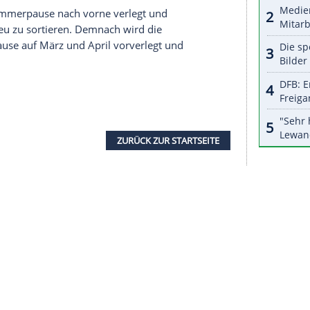
halte angezeigt werden. Damit können personenbezogene
r dazu in unseren Datenschutzhinweisen.
reits ein umfassendes neues Reglement
leichheit erhöhen und zu mehr Spannung auf der
 Boliden technisch deutlich vereinfacht werden.
gelwerk für 2021 einzufrieren. Die Entwicklung der
s unter der Kostengrenze in Höhe von 175
) erfolgen.
ch den Kalender der
Formel 1
stark durcheinander.
en bereits abgesagt, der Saisonstart erfolgt
Nie zuvor begann eine Saison später.
d FIA die Sommerpause nach vorne verlegt und
 Kalender neu zu sortieren. Demnach wird die
te Sommerpause auf März und April vorverlegt und