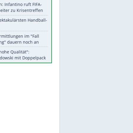
Aktuelle Ergebnisse, Tabellen
und Statistiken
Meistgelesen
Matthäus über Infantino:
"Nicht mehr mein Fußball"
Medien: Infantino ruft FIFA-
Mitarbeiter zu Krisentreffen