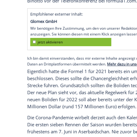
Maranello
(SID) - Das gab der Automobil
Entscheidung war in einer
Telefonkonfer
Carey
und
Ross Brawn
sowie FIA-Präsid
Regularien sollen demnach 2022 eingefü
finanzielle Situation" aufgrund der Pand
Als letztes Team hatte sich auch
Ferrari
f
Scuderia
zuvor noch um Bedenkzeit gebe
hatte aber bereits für einen Aufschub plä
vielleicht sinnvoller wäre", mit der Einf
Binotto
vor der
Telefonkonferenz
bei fo
Empfohlener externer Inhalt:
Glomex GmbH
Wir benötigen Ihre Zustimmung, um den von un
anzuzeigen. Sie können diesen mit einem Klick a
jetzt aktivieren