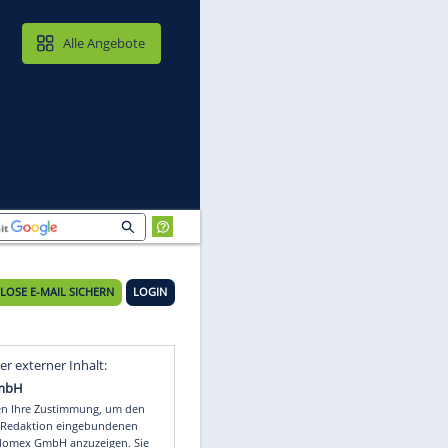
MAIL & CLOUD
Alle Angebote
KOSTENLOSE E-MAIL SICHERN
LOGIN
Video
Empfohlener externer Inhalt: