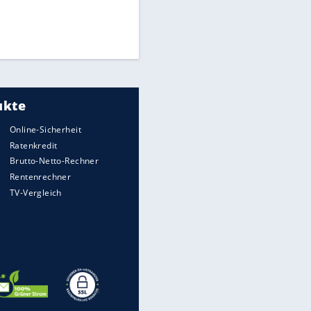
Die spektakulärsten Handball-
Bilder
DFB: Ermittlungen im "Fall
Freigang" dauern noch an
"Sehr hohe Qualität":
Lewandowski mit Doppelpack
EITE