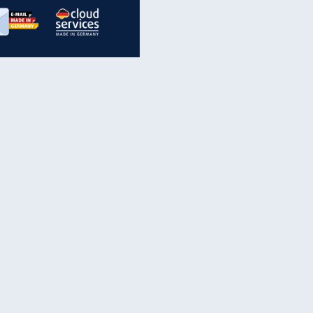
inanzen & Produkte
iscounter-Angebote
Online-Sicherheit
reenet Cloud
Ratenkredit
reenet Mail
Brutto-Netto-Rechner
reenet Webhosting
Rentenrechner
fz-Versicherung
TV-Vergleich