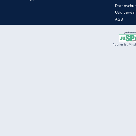
Services
Börse
Jobbörse
Spritpreis aktuell
Wetter
Ferientermine
Partnersuche
Online Angebote