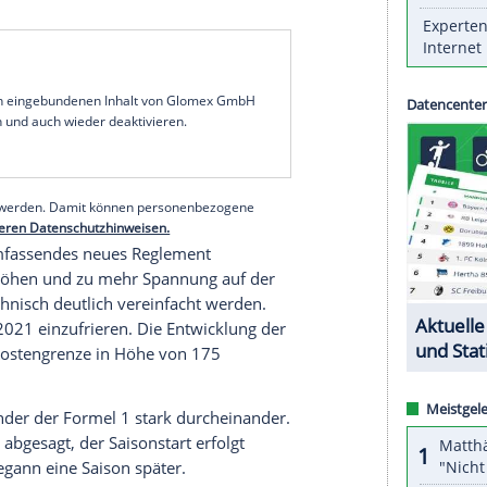
-Weltverband FIA am Donnerstag bekannt. Die
enz
mit den Teams, den Formel-1-Oberen
Chase
ent
Jean Todt
getroffen worden. Die neuen
hrt werden. Als Grund wurde die "unbeständige
emie genannt.
ür die Verschiebung ausgesprochen, nachdem die
ten haben soll. Teamchef
Mattia Binotto
(50)
diert. "Wir müssen sorgfältig abwägen, ob es nicht
ührung der neuen Autos bis 2022 zu warten, sagte
rmula1.com.
serer Redaktion eingebundenen Inhalt von Glomex GmbH
nzeigen lassen und auch wieder deaktivieren.