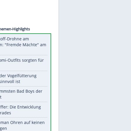
©
SID
Unsere Themen-Highlights
Sprengstoff-Drohne am
Flughafen: "Fremde Mächte" am
Werk?
Diese Promi-Outfits sorgten für