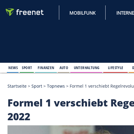
MOBILFUNK
NEWS
SPORT
FINANZEN
AUTO
UNTERHALTUNG
L
Startseite
>
Sport
>
Topnews
>
Formel 1 verschiebt 
Formel 1 verschiebt