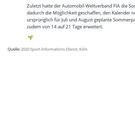
Ich bin damit einverstanden, dass mir externe In
Daten an Drittplattformen übermittelt werden.
Meh
Eigentlich hatte die
Formel 1
für 2021 be
beschlossen. Dieses sollte die Chanceng
Strecke führen. Grundsätzlich sollten die
Der neue Plan sieht vor, das aktuelle Re
neuen Boliden für 2022 soll aber bereit
Millionen Dollar (rund 157 Millionen Euro
Die Corona-Pandemie wirbelt derzeit au
Die ersten sieben Rennen der Saison wurd
frühestens am 7. Juni in Aserbaidschan. 
Zuletzt hatte der Automobil-Weltverban
dadurch die Möglichkeit geschaffen, den
ursprünglich für Juli und August geplan