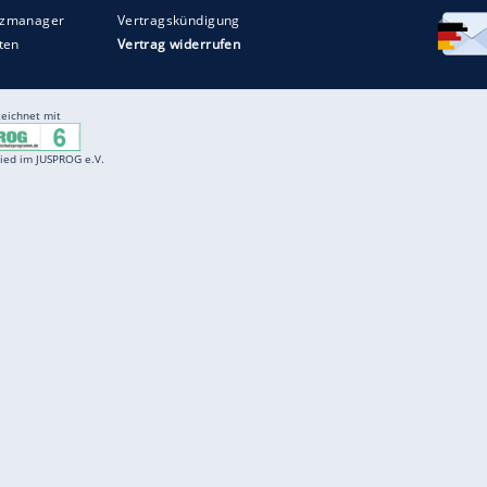
Entertainment
F
Cartoons
Spiele
D
Einbürgerungstest
Videos
f
Führerscheintest
Wissens-Quiz
f
Promi-Quiz
Witze
f
K
freenet