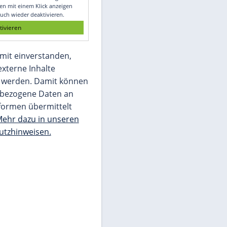
Glomex GmbH
Wir benötigen Ihre Zustimmung, um den
von unserer Redaktion eingebundenen
Inhalt von Glomex GmbH anzuzeigen. Sie
können diesen mit einem Klick anzeigen
lassen und auch wieder deaktivieren.
jetzt aktivieren
Ich bin damit einverstanden,
dass mir externe Inhalte
angezeigt werden. Damit können
personenbezogene Daten an
Drittplattformen übermittelt
werden.
Mehr dazu in unseren
Datenschutzhinweisen.