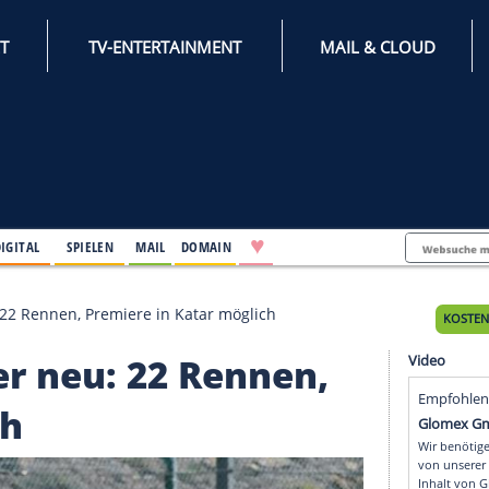
INTERNET
TV-ENTERTAINMENT
♥
IFESTYLE
DIGITAL
SPIELEN
MAIL
DOMAIN
lender neu: 22 Rennen, Premiere in Katar möglich
lender neu: 22 Rennen