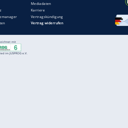
ZURÜCK ZUR STARTS
Entertainment
F
Cartoons
Spiele
D
Einbürgerungstest
Videos
f
Führerscheintest
Wissens-Quiz
f
Promi-Quiz
Witze
f
K