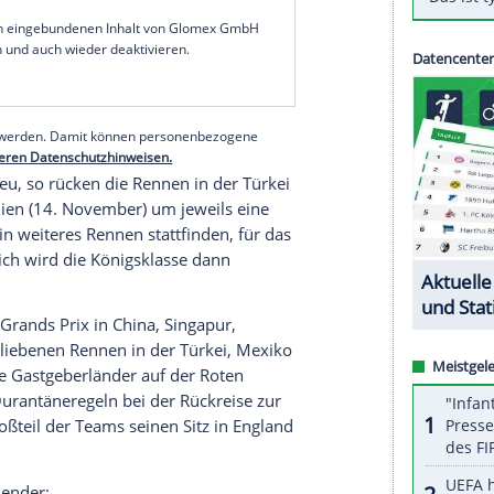
at angesichts der anhaltenden Corona-Probleme
stliche Saison präsentiert und rückt darin erstmals
e neue Version sieht insgesamt 22 Termine vor,
zahl.
iesem Sonntag (15.00 Uhr/Sky) stehen demnach
mber auf dem Programm. Das teilte die
Formel 1
serer Redaktion eingebundenen Inhalt von Glomex GmbH
nzeigen lassen und auch wieder deaktivieren.
halte angezeigt werden. Damit können personenbezogene
r dazu in unseren Datenschutzhinweisen.