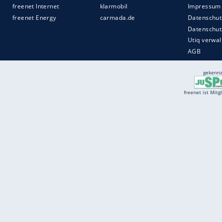
Quelle:
2021 Sport-Informations-Dienst, Köln
Services
Börse
Jobbörse
Spritpreis aktuell
Wetter
Ferientermine
Partnersuche