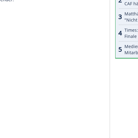
e Termine neu, so rücken die Rennen in der
Türkei
nd in
Brasilien
(14. November) um jeweils eine
 zudem ein weiteres Rennen stattfinden, für das
ht. Vermutlich wird die
Königsklasse
dann
bereits die Grands Prix in China,
Singapur
,
it den verbliebenen Rennen in der
Türkei
,
Mexiko
e, weil die Gastgeberländer auf der Roten
 hat harte Qurantäneregeln bei der
Rückreise
zur
 weil der Großteil der Teams seinen Sitz in
England
ten Rennkalender: