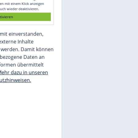
Glomex GmbH
Wir benötigen Ihre Zustimmung, um den
von unserer Redaktion eingebundenen
Inhalt von Glomex GmbH anzuzeigen. Sie
können diesen mit einem Klick anzeigen
lassen und auch wieder deaktivieren.
jetzt aktivieren
Ich bin damit einverstanden,
dass mir externe Inhalte
angezeigt werden. Damit können
personenbezogene Daten an
Drittplattformen übermittelt
werden.
Mehr dazu in unseren
Datenschutzhinweisen.