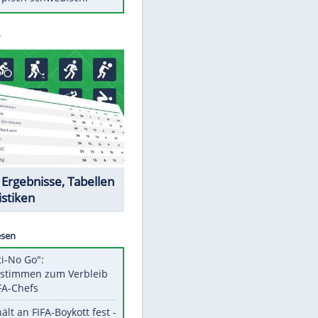
Diese Autos haben uns verlassen
Auftakt-Misere gestoppt: Berlin
gewinnt in Bochum
Mit diesen Tricks wird der Grill
ruckzuck sauber
So nutzt man alte Smartphones
sinnvoll
Das ist typisch schwedisch!
Datencenter