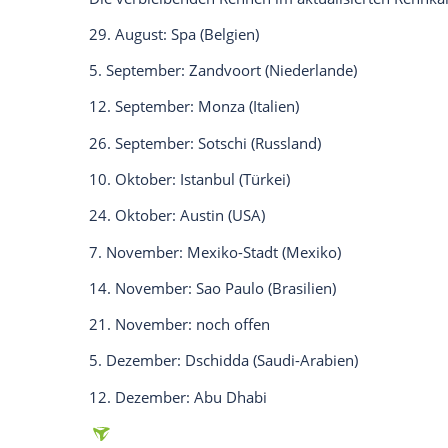
Die Organisatoren sortierten dabei einig
(10. Oktober), in
Mexiko
(7. November) u
Woche nach hinten. Am 21. November soll
offiziell noch kein
Austragungsort
festste
erstmals in
Katar
fahren.
Im Laufe des Jahres musste die
Formel 1
Australien
, Kanada und Japan absagen. M
und
Brasilien
ergaben sich zudem Problem
Coronaliste Großbritanniens stehen. Das
Folge, für die
Formel 1
ist das schwierig,
hat.
Die verbleibenden Rennen im aktualisier
29. August:
Spa
(Belgien)