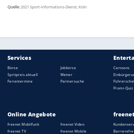
5. September:
Zandvoort
(Niederlande)
12. September: Monza (Italien)
26. September:
Sotschi
(Russland)
10. Oktober:
Istanbul
(Türkei)
24. Oktober: Austin (USA)
7. November:
Mexiko-Stadt
(Mexiko)
14. November:
Sao Paulo
(Brasilien)
21. November: noch offen
5. Dezember:
Dschidda
(Saudi-Arabien)
12. Dezember: Abu Dhabi