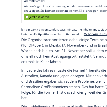
Spa-Francorchamps (SID) - Die
Formel 1
h
einen überarbeiteten
Kalender
für die re
von der Rekordzahl von 23 Rennen ab. Di
auch das wäre eine noch nie erreichte An
Nach dem
Großen Preis von Belgien
an d
noch zehn weitere Läufe bis Mitte Deze
am Samstag mit.
Empfohlener externer Inhalt:
Glomex GmbH
Wir benötigen Ihre Zustimmung, um den von un
anzuzeigen. Sie können diesen mit einem Klick a
jetzt aktivieren
Ich bin damit einverstanden, dass mir externe In
Daten an Drittplattformen übermittelt werden.
Meh