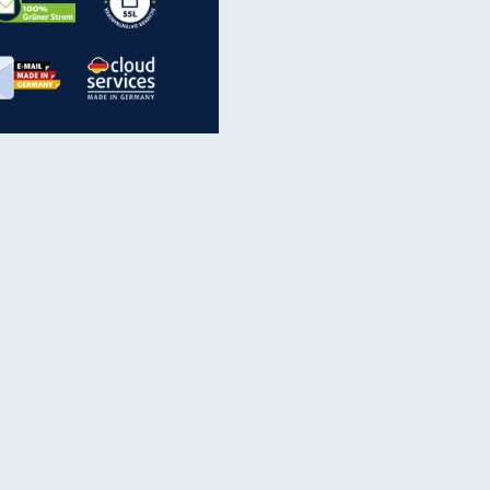
EITE
inanzen & Produkte
iscounter-Angebote
Online-Sicherheit
reenet Cloud
Ratenkredit
reenet Mail
Brutto-Netto-Rechner
reenet Webhosting
Rentenrechner
fz-Versicherung
TV-Vergleich