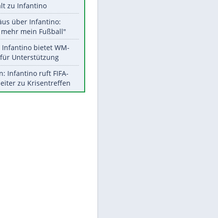
Aktuelle Ergebnisse, Tabellen
und Statistiken
Meistgelesen
"Infanti-No Go":
Pressestimmen zum Verbleib
des FIFA-Chefs
UEFA hält an FIFA-Boykott fest -
CAF hält zu Infantino
Matthäus über Infantino:
"Nicht mehr mein Fußball"