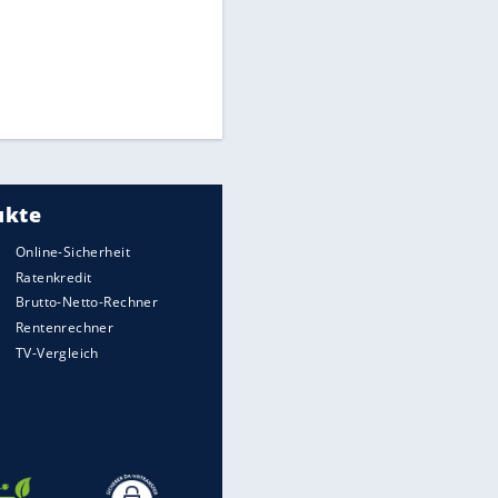
Times: Infantino bietet WM-
Finale für Unterstützung
Medien: Infantino ruft FIFA-
Mitarbeiter zu Krisentreffen