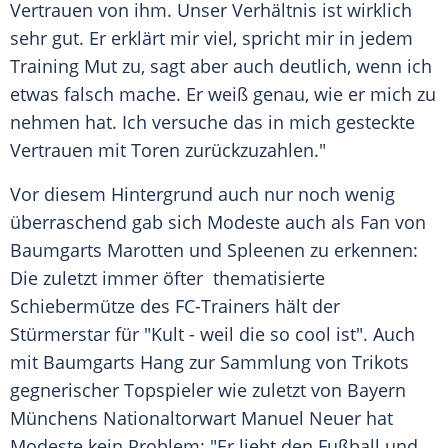
Vertrauen von ihm. Unser Verhältnis ist wirklich
sehr gut. Er erklärt mir viel, spricht mir in jedem
Training Mut zu, sagt aber auch deutlich, wenn ich
etwas falsch mache. Er weiß genau, wie er mich zu
nehmen hat. Ich versuche das in mich gesteckte
Vertrauen mit Toren zurückzuzahlen."
Vor diesem Hintergrund auch nur noch wenig
überraschend gab sich
Modeste
auch als
Fan
von
Baumgarts
Marotten und Spleenen zu erkennen:
Die zuletzt immer öfter thematisierte
Schiebermütze des FC-Trainers hält der
Stürmerstar
für "Kult - weil die so cool ist". Auch
mit
Baumgarts
Hang zur Sammlung von Trikots
gegnerischer Topspieler wie zuletzt von Bayern
Münchens
Nationaltorwart
Manuel Neuer
hat
Modeste
kein Problem: "Er liebt den
Fußball
und