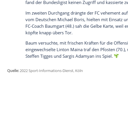
Aus Kölner Sicht hatte das Spiel bestens 
anstelle des zu Borussia Dortmund gew
spielte, brachte den FC in Führung. Doch 
nach einer Notbremse mit Rot vom Feld m
und Palko Dardai (40.), der Sohn des früh
vor 44.000 Zuschauern ins Herz.
Vor 1715 Tagen hatte Köln zum bislang le
groß war die Vorfreude in der ganzen St
Fußball.
Baumgarts Team begann stürmisch und se
Das 1:0 entsprang einem Ballgewinn, Diet
Doch nur Minuten später war es vorbei 
fand der Bundesligist keinen Zugriff und
Im zweiten Durchgang drängte der FC veh