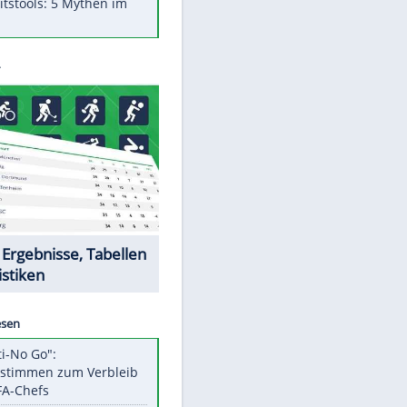
Was bei der Vogelfütterung
wirklich sinnvoll ist
"Infanti-No Go": Pressestimmen
zum Verbleib des FIFA-Chefs
Im Zeitraffer: Die Entwicklung
des Lenkrades
Lebensmittel, die nicht schlecht
werden
Sicherheitstools: 5 Mythen im
Check
Datencenter