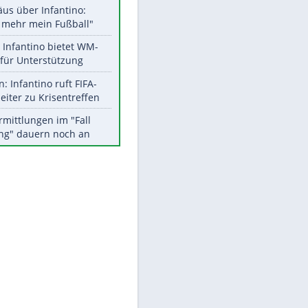
Aktuelle Ergebnisse, Tabellen
und Statistiken
Meistgelesen
"Infanti-No Go":
Pressestimmen zum Verbleib
des FIFA-Chefs
Matthäus über Infantino:
"Nicht mehr mein Fußball"