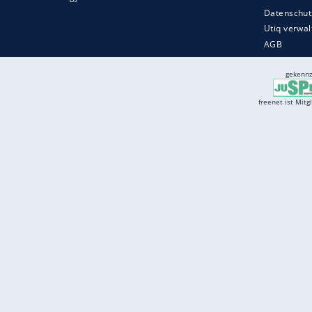
Services
Börse
Jobbörse
Spritpreis aktuell
Wetter
Ferientermine
Partnersuche
Online Angebote