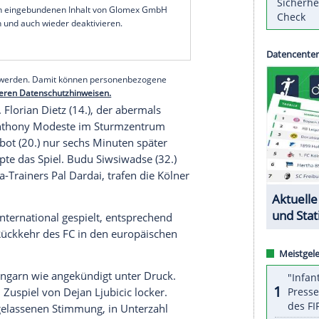
Einnahmen aus dem Einzug in die Gruppenphase zu
beim zweiten Duell am kommenden Donnerstag
g. Knapp drei Millionen Euro bringt die
 winkt weiteres Geld, das der finanziell klamme
serer Redaktion eingebundenen Inhalt von Glomex GmbH
nzeigen lassen und auch wieder deaktivieren.
halte angezeigt werden. Damit können personenbezogene
r dazu in unseren Datenschutzhinweisen.