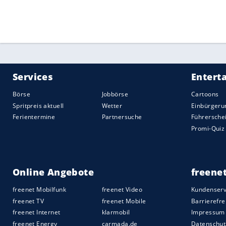
vom Deutschen Michael Boris, hielten mi
FC-Coach Baumgart (48.) sah die Gelbe Kar
köpfte knapp übers Tor.
Baum versuchte, mit frischen Kräften für
eingewechselte Linton Maina traf den Pf
Steffen Tigges und Sargis Adamyan ins Sp
Quelle:
2022 Sport-Informations-Dienst, Köln