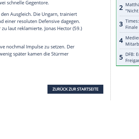
angefangen. Florian Dietz (14.), der abermals
echselten Anthony Modeste im Sturmzentrum
als Jeff Chabot (20.) nur sechs Minuten später
usste, kippte das Spiel. Budu Siwsiwadse (32.)
eren Hertha-Trainers Pal Dardai, trafen die Kölner
tzten Mal international gespielt, entsprechend
adt auf die Rückkehr des FC in den europäischen
tzte die Ungarn wie angekündigt unter Druck.
z traf nach Zuspiel von Dejan Ljubicic locker.
mit der ausgelassenen Stimmung, in Unterzahl
 kassierte zwei schnelle Gegentore.
ement auf den Ausgleich. Die Ungarn, trainiert