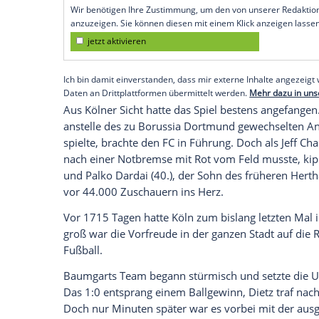
und läuft damit Gefahr, die Millionen-
verpassen.
Um das zu verhindern, braucht der FC 
(19.00 Uhr) in Ungarn zwingend einen Sie
Qualifikation für die Gruppenphase, dort
Klub sehr gut gebrauchen könnte.
Empfohlener externer Inhalt:
Glomex GmbH
Wir benötigen Ihre Zustimmung, um den von un
anzuzeigen. Sie können diesen mit einem Klick a
jetzt aktivieren
Ich bin damit einverstanden, dass mir externe In
Daten an Drittplattformen übermittelt werden.
Meh