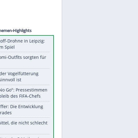
©
SID
Unsere Themen-Highlights
Sprengstoff-Drohne in Leipzig:
Semtex im Spiel
Diese Promi-Outfits sorgten für
Aufruhr!