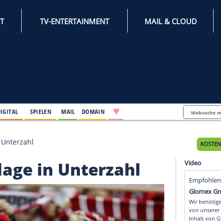
INTERNET
TV-ENTERTAINMENT
♥
IFESTYLE
DIGITAL
SPIELEN
MAIL
DOMAIN
ederlage in Unterzahl
ederlage in Unterzahl