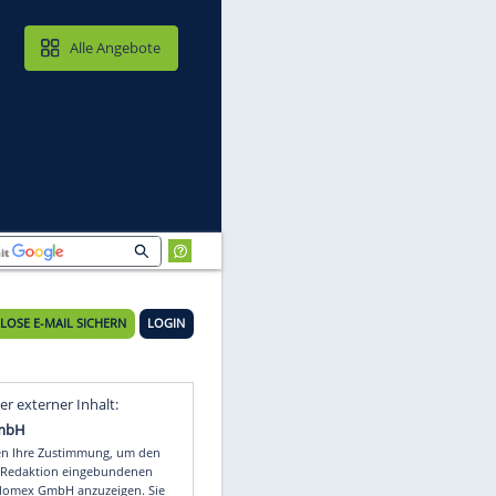
MAIL & CLOUD
Alle Angebote
KOSTENLOSE E-MAIL SICHERN
LOGIN
Video
Empfohlener externer Inhalt: