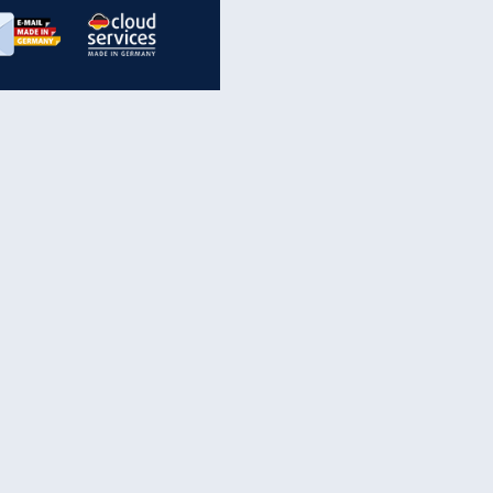
inanzen & Produkte
iscounter-Angebote
Online-Sicherheit
reenet Cloud
Ratenkredit
reenet Mail
Brutto-Netto-Rechner
reenet Webhosting
Rentenrechner
fz-Versicherung
TV-Vergleich