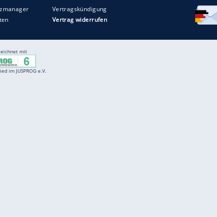
Entertainment
F
Cartoons
Spiele
D
Einbürgerungstest
Videos
f
Führerscheintest
Wissens-Quiz
f
Promi-Quiz
Witze
f
K
freenet