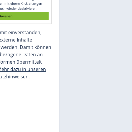
Glomex GmbH
Wir benötigen Ihre Zustimmung, um den
von unserer Redaktion eingebundenen
Inhalt von Glomex GmbH anzuzeigen. Sie
können diesen mit einem Klick anzeigen
lassen und auch wieder deaktivieren.
jetzt aktivieren
Ich bin damit einverstanden,
dass mir externe Inhalte
angezeigt werden. Damit können
personenbezogene Daten an
Drittplattformen übermittelt
werden.
Mehr dazu in unseren
Datenschutzhinweisen.