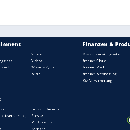
t Einsatz und einer resoluten Defensive dagegen.
te, weil er zu laut reklamierte. Jonas Hector (59.)
 die Offensive nochmal Impulse zu setzen. Der
osten (70.), wenig später kamen die Stürmer
iel.
ZURÜCK ZUR STARTS