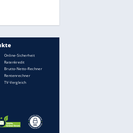
Times: Infantino bietet WM-
Finale für Unterstützung
Medien: Infantino ruft FIFA-
Mitarbeiter zu Krisentreffen
DFB: Ermittlungen im "Fall
Freigang" dauern noch an
EITE