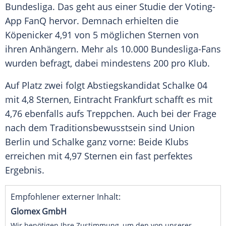
Bundesliga
. Das geht aus einer Studie der Voting-
App FanQ hervor. Demnach erhielten die
Köpenicker 4,91 von 5 möglichen Sternen von
ihren
Anhängern
. Mehr als 10.000 Bundesliga-Fans
wurden befragt, dabei mindestens 200 pro
Klub
.
Auf Platz zwei folgt
Abstiegskandidat
Schalke
04
mit 4,8 Sternen,
Eintracht Frankfurt
schafft es mit
4,76 ebenfalls aufs
Treppchen
. Auch bei der Frage
nach dem Traditionsbewusstsein sind
Union
Berlin
und
Schalke
ganz vorne: Beide
Klubs
erreichen mit 4,97 Sternen ein fast perfektes
Ergebnis
.
Empfohlener externer Inhalt:
Glomex GmbH
Wir benötigen Ihre Zustimmung, um den von unserer