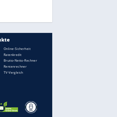
Die spektakulärsten Handball-
Bilder
DFB: Ermittlungen im "Fall
Freigang" dauern noch an
"Sehr hohe Qualität":
Lewandowski mit Doppelpack