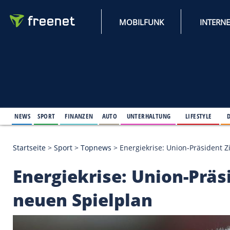
MOBILFUNK
NEWS
SPORT
FINANZEN
AUTO
UNTERHALTUNG
L
Startseite
>
Sport
>
Topnews
>
Energiekrise: Union-
Energiekrise: Union-