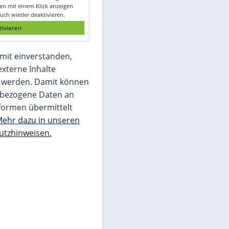
Glomex GmbH
Wir benötigen Ihre Zustimmung, um den
von unserer Redaktion eingebundenen
Inhalt von Glomex GmbH anzuzeigen. Sie
können diesen mit einem Klick anzeigen
lassen und auch wieder deaktivieren.
jetzt aktivieren
Ich bin damit einverstanden,
dass mir externe Inhalte
angezeigt werden. Damit können
personenbezogene Daten an
Drittplattformen übermittelt
werden.
Mehr dazu in unseren
Datenschutzhinweisen.