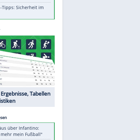
Aufruhr!
Was bei der Vogelfütterung
wirklich sinnvoll ist
Die schlimmsten Bad Boys der
Sportwelt
Im Zeitraffer: Die Entwicklung
des Lenkrades
So sollte man Ohren auf keinen
Fall reinigen
Experten-Tipps: Sicherheit im
Internet
Datencenter
EITE