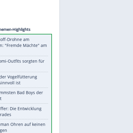
©
SID
Unsere Themen-Highlights
Sprengstoff-Drohne am
Flughafen: "Fremde Mächte" am
Werk?
Diese Promi-Outfits sorgten für