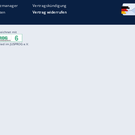
Entertainment
F
Cartoons
Spiele
D
Einbürgerungstest
Videos
f
Führerscheintest
Wissens-Quiz
f
Promi-Quiz
Witze
f
K
freenet