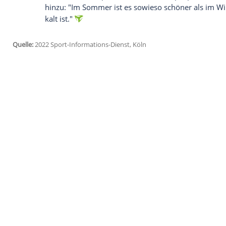
der wachsenden finanziellen Sorgen im Z
"Wir werden uns überlegen müssen, ob w
spielen wollen und nicht mehr im Winter"
Zeitung (Samstagsausgabe).
Eine Anpassung des Kalenders würde laut 
da sich die Ausgaben für das Betreiben
Als Vorbild nannte er die skandinavische
"Wenn das wirklich eintritt, was prognost
unseren Medienpartnern auch über Spielpl
hinzu: "Im Sommer ist es sowieso schöner
kalt ist."
Quelle:
2022 Sport-Informations-Dienst, Köln