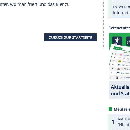
uge der Energiekrise einen neuen Spielplan an.
ir künftig nicht auch zwischen Mai und August
, sagte Zingler im Interview mit der Berliner
Zingler die finanzielle Lage etwas entspannen,
 von Beleuchtung und Heizung verringern würden.
n Ligen, in denen der Fußball im Winter ruht.
iziert wird, müssen wir in der Liga und mit
äne diskutieren", sagte Zingler - und fügte
 als im Winter, wo man friert und das Bier zu
ZURÜCK ZUR STARTS