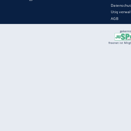
Services
Börse
Jobbörse
Spritpreis aktuell
Wetter
Ferientermine
Partnersuche
Online Angebote