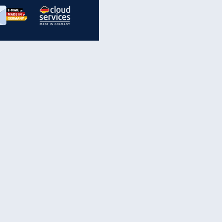
inanzen & Produkte
iscounter-Angebote
Online-Sicherheit
reenet Cloud
Ratenkredit
reenet Mail
Brutto-Netto-Rechner
reenet Webhosting
Rentenrechner
fz-Versicherung
TV-Vergleich