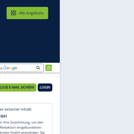
MAIL & CLOUD
Alle Angebote
KOSTENLOSE E-MAIL SICHERN
LOGIN
Video
Empfohlener externer Inhalt: