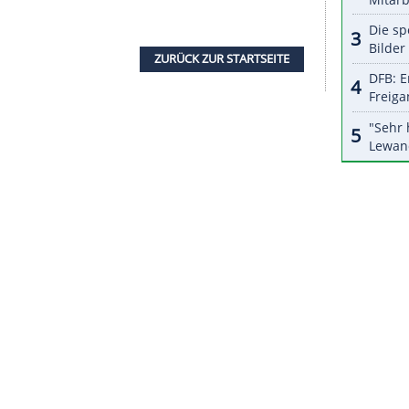
nzeigen lassen und auch wieder deaktivieren.
halte angezeigt werden. Damit können personenbezogene
r dazu in unseren Datenschutzhinweisen.
chs Monate vor der Europameisterschaft werde
ive Eindrücke aus dem Stadion holen. Gleiches gilt
t der U21-EM und dem Olympischen Fußballturnier
che Highlights vorzubereiten hat."
se, die Spielbeobachtungen werden jeweils allein
orfeld testen lassen.
ZURÜCK ZUR STARTS