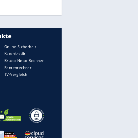
DFB: Ermittlungen im "Fall
Freigang" dauern noch an
"Sehr hohe Qualität":
Lewandowski mit Doppelpack