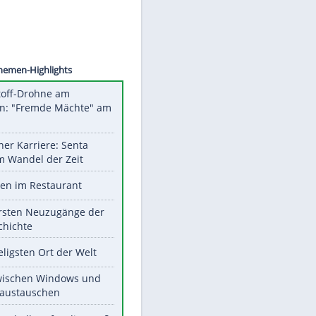
©
SID
Unsere Themen-Highlights
Sprengstoff-Drohne am
Flughafen: "Fremde Mächte" am
Werk?
Bilder einer Karriere: Senta