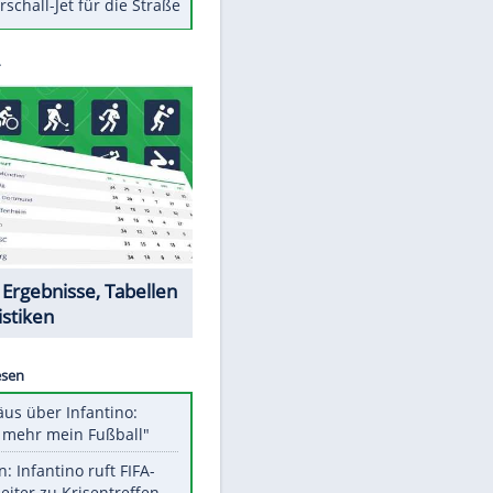
Berger im Wandel der Zeit
Todsünden im Restaurant
Die teuersten Neuzugänge der
BVB-Geschichte
Die gruseligsten Ort der Welt
Daten zwischen Windows und
Android austauschen
Ein Hyperschall-Jet für die Straße
Datencenter