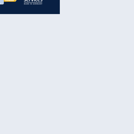
inanzen & Produkte
iscounter-Angebote
Online-Sicherheit
reenet Cloud
Ratenkredit
reenet Mail
Brutto-Netto-Rechner
reenet Webhosting
Rentenrechner
fz-Versicherung
TV-Vergleich