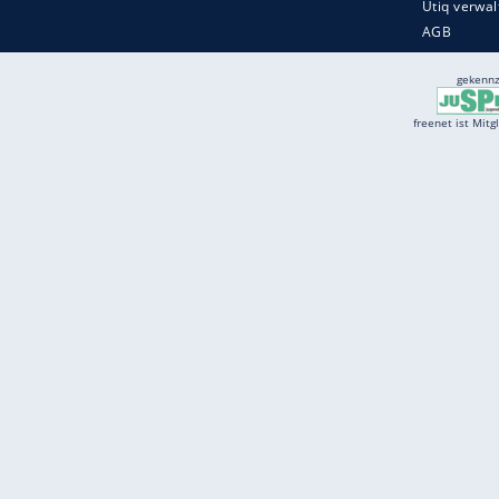
Services
Börse
Jobbörse
Spritpreis aktuell
Wetter
Ferientermine
Partnersuche
Online Angebote
freenet Mobilfunk
freenet Video