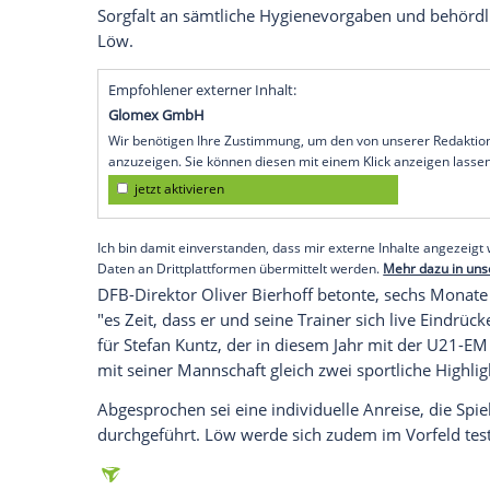
auch mit Blick auf die weiteren EM-Planu
einer Mitteilung des Deutschen Fußball-
bislang ohnehin schon sehr umfangreich 
TV-Bilder wollen wir nun auch wieder die
einfließen lassen."
Beim Bundesliga-Topspiel am Freitagab
Borussia Dortmund
(20.30 Uhr/
ZDF
und 
der
Bundestrainer
, "selbstverständlich
Corona. "Ich versichere, dass wir uns (...
Sorgfalt an sämtliche Hygienevorgaben u
Löw
.
Empfohlener externer Inhalt:
Glomex GmbH
Wir benötigen Ihre Zustimmung, um den von un