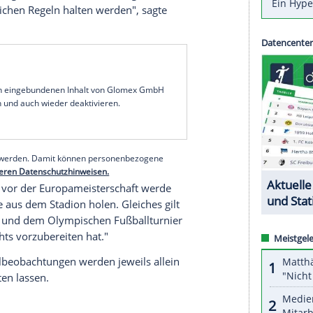
ngen wichtige Länderspiele statt", sagte
Löw
in
Bundes (
DFB
) vom Freitag: "Zusätzlich zu unseren
durchgeführten und detaillierten Analysen der
 persönlichen Eindrücke in unsere Studien
end zwischen
Borussia Mönchengladbach
und
DAZN) wird er vor Ort sein. Dies, darauf verwies
" unter strenger Einhaltung der Maßnahmen gegen
) verantwortungsvoll, akribisch und mit größter
nd behördlichen Regeln halten werden", sagte
serer Redaktion eingebundenen Inhalt von Glomex GmbH