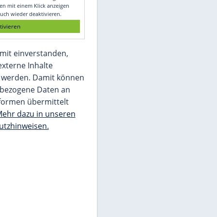
Glomex GmbH
Wir benötigen Ihre Zustimmung, um den
von unserer Redaktion eingebundenen
Inhalt von Glomex GmbH anzuzeigen. Sie
können diesen mit einem Klick anzeigen
lassen und auch wieder deaktivieren.
jetzt aktivieren
Ich bin damit einverstanden,
dass mir externe Inhalte
angezeigt werden. Damit können
personenbezogene Daten an
Drittplattformen übermittelt
werden.
Mehr dazu in unseren
Datenschutzhinweisen.