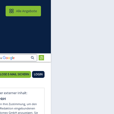
MAIL & CLOUD
Alle Angebote
KOSTENLOSE E-MAIL SICHERN
LOGIN
Video
Empfohlener externer Inhalt: