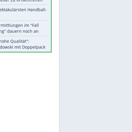
Aktuelle Ergebnisse, Tabellen
und Statistiken
Meistgelesen
Matthäus über Infantino:
"Nicht mehr mein Fußball"
Medien: Infantino ruft FIFA-
Mitarbeiter zu Krisentreffen
Die spektakulärsten Handball-
Bilder
EITE