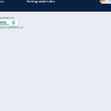
Entertainment
F
Cartoons
Spiele
D
Einbürgerungstest
Videos
f
Führerscheintest
Wissens-Quiz
f
Promi-Quiz
Witze
f
K
freenet
Kundenservice
Gender-Hinweis