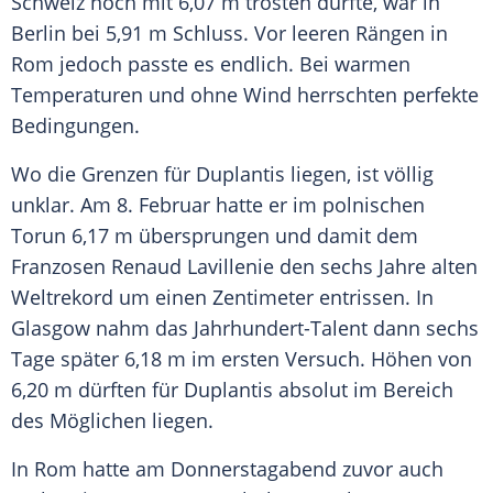
Schweiz noch mit 6,07 m trösten durfte, war in
Berlin
bei 5,91 m Schluss. Vor leeren Rängen in
Rom
jedoch passte es endlich. Bei warmen
Temperaturen und ohne Wind herrschten perfekte
Bedingungen.
Wo die Grenzen für
Duplantis
liegen, ist völlig
unklar. Am 8. Februar hatte er im polnischen
Torun 6,17 m übersprungen und damit dem
Franzosen
Renaud Lavillenie
den sechs Jahre alten
Weltrekord um einen Zentimeter entrissen. In
Glasgow nahm das Jahrhundert-Talent dann sechs
Tage später 6,18 m im ersten Versuch. Höhen von
6,20 m dürften für
Duplantis
absolut im Bereich
des Möglichen liegen.
In
Rom
hatte am Donnerstagabend zuvor auch