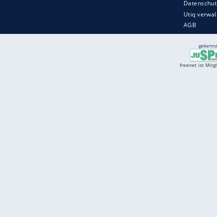
Services
Börse
Jobbörse
Spritpreis aktuell
Wetter
Ferientermine
Partnersuche
Online Angebote