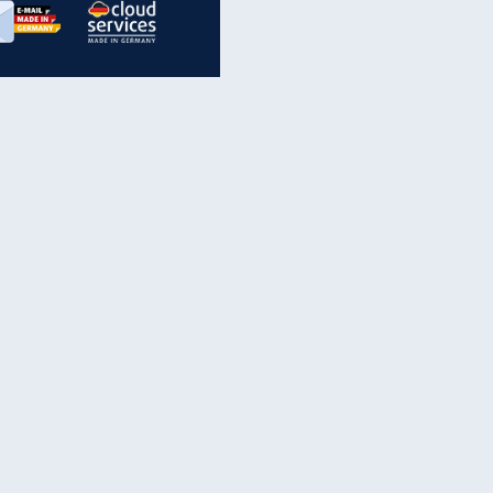
inanzen & Produkte
iscounter-Angebote
Online-Sicherheit
reenet Cloud
Ratenkredit
reenet Mail
Brutto-Netto-Rechner
reenet Webhosting
Rentenrechner
fz-Versicherung
TV-Vergleich