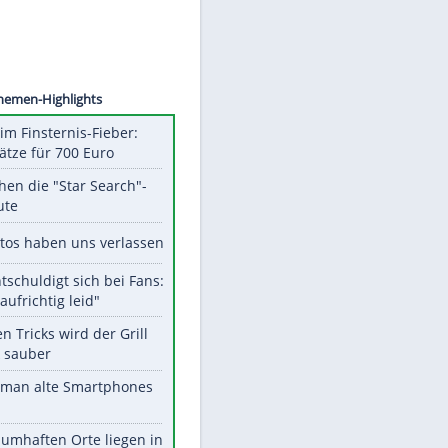
©
SID
Unsere Themen-Highlights
Spanien im Finsternis-Fieber:
Balkonplätze für 700 Euro
Das machen die "Star Search"-
Stars heute