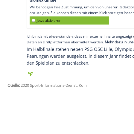
Paris
(SID) - Der Argentinier traf beim 6
dreimal (2., 49., 57.) für das Team des d
Zudem waren
Neymar
(39.) und der fra
erfolgreich. Kurz vor der Pause unterlie
ihm der Ball vom Pfosten ans Bein spran
zu zehnt, weil
Wesley Fofana
(31.) mit Ge
Draxler in der Schlussphase zu einem Kur
Empfohlener externer Inhalt:
Glomex GmbH
Wir benötigen Ihre Zustimmung, um den von un
anzuzeigen. Sie können diesen mit einem Klick a
jetzt aktivieren
Ich bin damit einverstanden, dass mir externe In
Daten an Drittplattformen übermittelt werden.
Meh