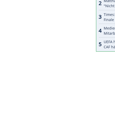
e, Olympique Lyon und Stade Reims. Die
ahr findet der
Ligapokal
zum letzten Mal statt, um
ZURÜCK ZUR STARTS