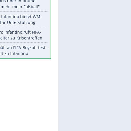
Aktuelle Ergebnisse, Tabellen
und Statistiken
EITE
Meistgelesen
"Infanti-No Go":
Pressestimmen zum Verbleib
des FIFA-Chefs
Matthäus über Infantino:
"Nicht mehr mein Fußball"
Times: Infantino bietet WM-