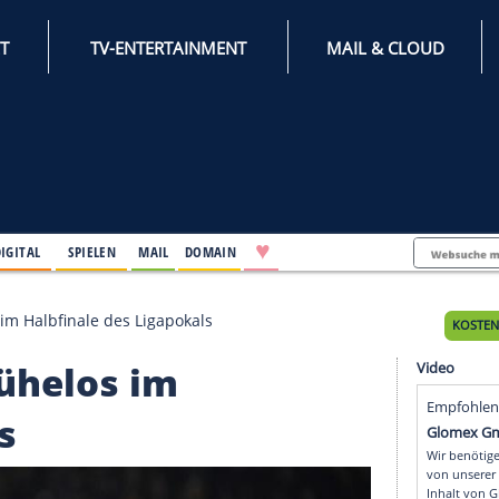
INTERNET
TV-ENTERTAINMENT
♥
IFESTYLE
DIGITAL
SPIELEN
MAIL
DOMAIN
SG mühelos im Halbfinale des Ligapokals
PSG mühelos im