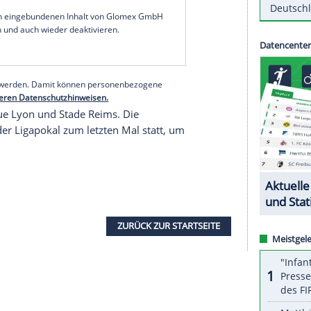
:1 (3:0) gegen den Ligakonkurrenten AS
St. Etienne
eutschen Trainers
Thomas Tuchel
.
nzösische Weltmeister
Kylian Mbappe
(67.)
f Gäste-Torhüter
Jessy Moulin
(44.) ein Eigentor, als
g. Zu diesem Zeitpunkt spielte
St. Etienne
bereits
lb-Rot vom Platz geflogen war. Bei PSG kam Julian
zeinsatz.
serer Redaktion eingebundenen Inhalt von Glomex GmbH
nzeigen lassen und auch wieder deaktivieren.
halte angezeigt werden. Damit können personenbezogene
r dazu in unseren Datenschutzhinweisen.