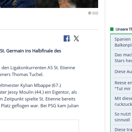
 Ligapokals
 ist Paris St. Germain ins Halbfinale des
mt.