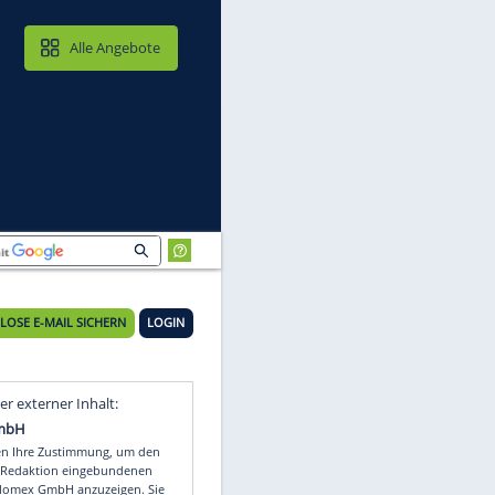
MAIL & CLOUD
Alle Angebote
KOSTENLOSE E-MAIL SICHERN
LOGIN
Video
Empfohlener externer Inhalt: