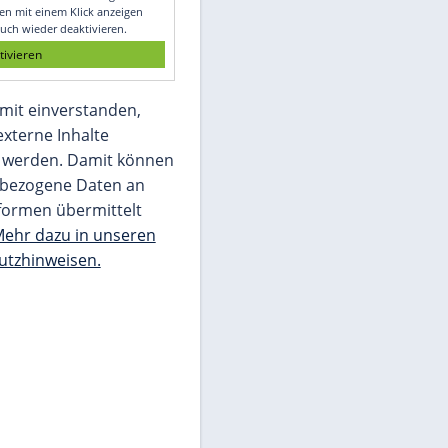
Glomex GmbH
Wir benötigen Ihre Zustimmung, um den
von unserer Redaktion eingebundenen
Inhalt von Glomex GmbH anzuzeigen. Sie
können diesen mit einem Klick anzeigen
lassen und auch wieder deaktivieren.
jetzt aktivieren
Ich bin damit einverstanden,
dass mir externe Inhalte
angezeigt werden. Damit können
personenbezogene Daten an
Drittplattformen übermittelt
werden.
Mehr dazu in unseren
Datenschutzhinweisen.