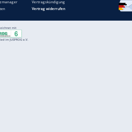
Entertainment
F
Cartoons
Spiele
D
Einbürgerungstest
Videos
f
Führerscheintest
Wissens-Quiz
f
Promi-Quiz
Witze
f
K
freenet