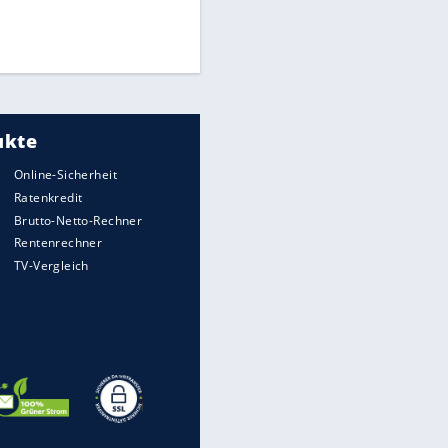
Finale für Unterstützung
Medien: Infantino ruft FIFA-
Mitarbeiter zu Krisentreffen
UEFA hält an FIFA-Boykott fest -
CAF hält zu Infantino