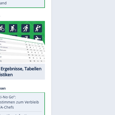
Diese Autos haben uns verlassen
Reese entschuldigt sich bei Fans:
"Tut mir aufrichtig leid"
Mit diesen Tricks wird der Grill
ruckzuck sauber
So nutzt man alte Smartphones
sinnvoll
Diese traumhaften Orte liegen in
Deutschland
Datencenter