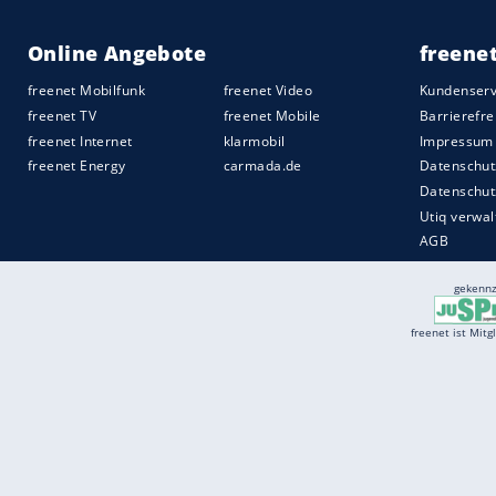
Ohne Treffer blieb das Duell zwischen d
obwohl Simon Terodde gleich zweimal v
Gäste hatte. Der Mittelstürmer scheiterte 
an Wölfe-Keeper Koen Casteels.
Quelle:
2022 Sport-Informations-Dienst, Köln
Services
Börse
Jobbörse