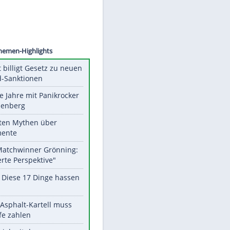
©
SID
Unsere Themen-Highlights
US-Senat billigt Gesetz zu neuen
Russland-Sanktionen
Durch die Jahre mit Panikrocker
Udo Lindenberg