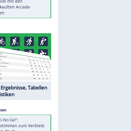
Die größten Mythen über
Medikamente
Berlins Matchwinner Grönning:
"Veränderte Perspektive"
Vorsicht: Diese 17 Dinge hassen
Katzen
Illegales Asphalt-Kartell muss
Mio-Strafe zahlen
Memo-Spiel mit den
meistverkauften Arcade-
Maschinen
Datencenter