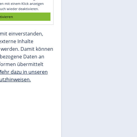
Glomex GmbH
Wir benötigen Ihre Zustimmung, um den
von unserer Redaktion eingebundenen
Inhalt von Glomex GmbH anzuzeigen. Sie
können diesen mit einem Klick anzeigen
lassen und auch wieder deaktivieren.
jetzt aktivieren
Ich bin damit einverstanden,
dass mir externe Inhalte
angezeigt werden. Damit können
personenbezogene Daten an
Drittplattformen übermittelt
werden.
Mehr dazu in unseren
Datenschutzhinweisen.