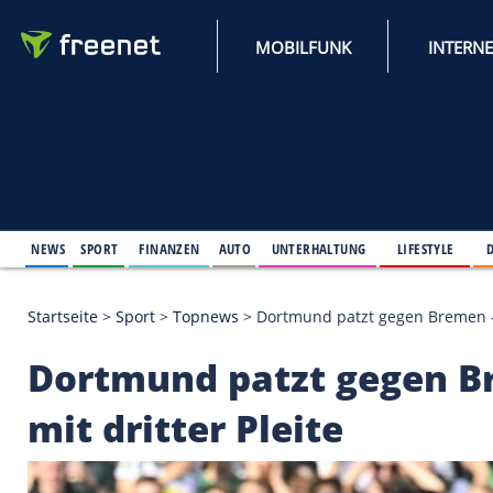
MOBILFUNK
NEWS
SPORT
FINANZEN
AUTO
UNTERHALTUNG
L
Startseite
>
Sport
>
Topnews
>
Dortmund patzt gege
Dortmund patzt geg