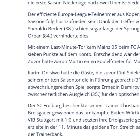
Daten an Drittplattformen übermittelt werden.
Meh
Der Fehlstart von Bayer Leverkusen ist 
Mannschaft von Trainer Gerardo Seoane v
auch gegen die TSG Hoffenheim mit 0:3 (0:
Leverkusens vierte Niederlage, das hat e
Christoph Baumgartner (9.), Andrej Krama
TSG-Tore. Champions-League-Teilnehmer 
im DFB-Pokal war der Werksklub schon in 
kaum begonnen, da gerät der hoch einges
RB Leipzig ist der Start in die neue Spiel
Bayern-Jäger verlor am Samstagabend bei
dem dritten Spieltag auf den ersten Sieg
die erste Saison-Niederlage nach zwei U
Der effiziente Europa-League-Teilnehme