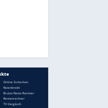
Times: Infantino bietet WM-
Finale für Unterstützung
Medien: Infantino ruft FIFA-
Mitarbeiter zu Krisentreffen
Matthäus über Infantino:
"Nicht mehr mein Fußball"