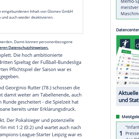
se verpasst. Die Mannschaft von Trainer Edin
ng bis zur 88. Minute noch 2:3 (1:0) gegen
damit auch den Sprung an die Tabellenspitze.
tzt in der Saison 2015/16 geglückt.
d Raphael Guerreiro (77.) brachten den Gastgeber
ker Lee Buchanan (89.), Niklas Schmidt (90.+3)
l spät, aber keinesfalls unverdient.
serer Redaktion eingebundenen Inhalt von Glomex GmbH
nzeigen lassen und auch wieder deaktivieren.
halte angezeigt werden. Damit können personenbezogene