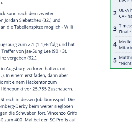
r dazu in unseren Datenschutzhinweisen.
dagegen komplett. Die hoch ambitionierte
erlor am dritten Spieltag der Fußball-Bundesliga
2), im vierten Pflichtspiel der Saison war es
s nie zuvor gegeben.
ric (35.) und Georginio Rutter (78.) schossen die
Bayer steht damit weiter am Tabellenende, auch
der ersten Runde gescheitert - die Spielzeit hat
chätzte Seoane bereits unter Erklärungsdruck.
zeit missglückt. Der Pokalsieger und potenzielle
 Union Berlin mit 1:2 (0:2) und wartet auch nach
. Für den Champions-League-Starter Leipzig war es
nentschieden.
r aus Köpenick kann nach dem zweiten