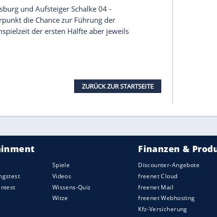
r Treffer von Jordan Siebatcheu (32.) und
der Sprung an die Tabellenspitze möglich - Willi
 beim FC Augsburg zum 2:1 (1:1)-Erfolg und hat
nd war der Treffer von Jae-Sung Lee (90.+3).
ter für Mainz vergeben (62.).
 fünf Spiele in Augsburg verloren hatten, mit
ebracht (31.). In einem erst faden, dann aber
din Demirovic mit einem Hackentor zum
den optischen Höhepunkt vor 25.755 Zuschauern.
 Christian Streich in dessen Jubiläumsspiel. Die
den-Württemberg-Derby beim weiter sieglosen
folgsserie gegen die Schwaben fort. Vincenzo Grifo
r. Streich saß zum 400. Mal bei den SC-Profis auf