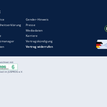
em VfL Wolfsburg und Aufsteiger Schalke 04 -
om Elfmeterpunkt die Chance zur Führung der
in der Nachspielzeit der ersten Hälfte aber jeweils
ZURÜCK ZUR STARTS
Entertainment
F
Cartoons
Spiele
D