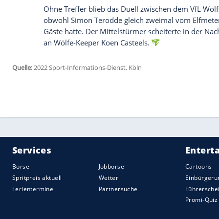
Saisonerfolg hochzufrieden sein. Dank de
Sheraldo Becker (38.) schien sogar lange 
Orban (84.) verhinderte dies.
Mit einem Last-Minute-Tor kam Mainz 05
sieben Punkte auf dem Konto. Entscheide
Zuvor hatte Aaron Martin einen Foulelfme
Karim Onisiwo hatte die Gäste, die zuvor
seinem dritten Saisontor die in Führung g
abwechslungsreichen Spiel sorgte Erme
zwischenzeitlichen Ausgleich (35.) für 
Der SC Freiburg beschenkte seinen Trainer
Breisgauer gewannen das umkämpfte Ba
VfB Stuttgart mit 1:0 und setzten ihre Er
erzielte in der 11. Minute das goldene To
der Trainerbank.