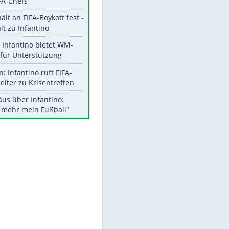
Aktuelle Ergebnisse, Tabellen
und Statistiken
Meistgelesen
"Infanti-No Go":
Pressestimmen zum Verbleib
des FIFA-Chefs
UEFA hält an FIFA-Boykott fest -
CAF hält zu Infantino