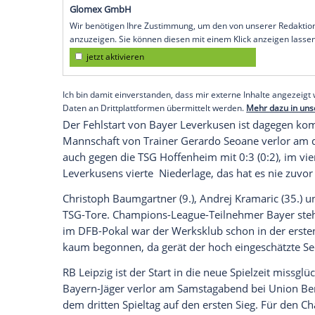
Fußball-Bundesliga auf sensationelle Wei
Terzic verlor nach einer Zwei-Tore-Führu
Aufsteiger Werder Bremen und verfehlte 
Drei Siege zum Auftakt sind dem BVB zule
Nationalspieler Julian Brandt (45.+2) un
vor 81.365 Zuschauern in Führung, die Jo
und Oliver Burke (90.+5) drehten das Spie
Empfohlener externer Inhalt:
Glomex GmbH
Wir benötigen Ihre Zustimmung, um den von un
anzuzeigen. Sie können diesen mit einem Klick a
jetzt aktivieren
Ich bin damit einverstanden, dass mir externe In