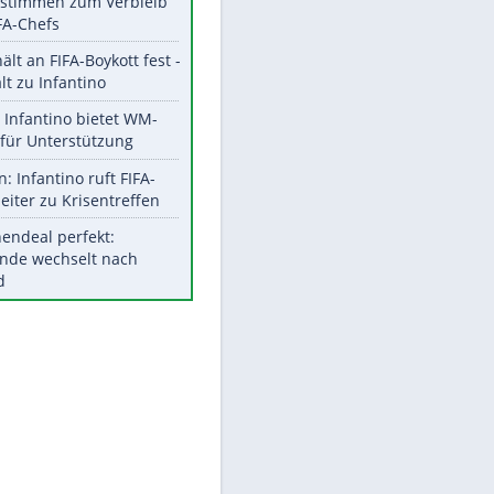
EITE
Aktuelle Ergebnisse, Tabellen
und Statistiken
Meistgelesen
"Infanti-No Go":
Pressestimmen zum Verbleib
des FIFA-Chefs
UEFA hält an FIFA-Boykott fest -