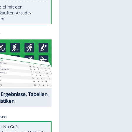
Die größten Mythen über
Medikamente
Witteks über Beinahe-
Amputation: "Hätte böse enden
können"
Vorsicht: Diese 17 Dinge hassen
Katzen
Illegales Asphalt-Kartell muss
Mio-Strafe zahlen
Memo-Spiel mit den
meistverkauften Arcade-
Maschinen
Datencenter