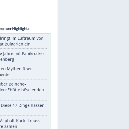
©
SID
Unsere Themen-Highlights
Drohne dringt im Luftraum von
Nato-Staat Bulgarien ein
Durch die Jahre mit Panikrocker
Udo Lindenberg