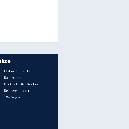
CAF hält zu Infantino
Times: Infantino bietet WM-
Finale für Unterstützung
Medien: Infantino ruft FIFA-
Mitarbeiter zu Krisentreffen
Millionendeal perfekt:
Diomande wechselt nach
Madrid