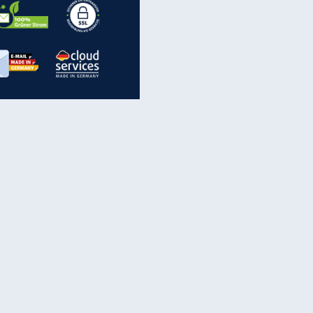
inanzen & Produkte
iscounter-Angebote
Online-Sicherheit
reenet Cloud
Ratenkredit
reenet Mail
Brutto-Netto-Rechner
reenet Webhosting
Rentenrechner
fz-Versicherung
TV-Vergleich