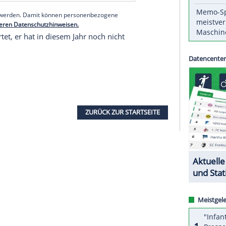
 eine Linienrichterin in seinem
Achtelfinalmatch
eim Stand von 5:6 im ersten Satz mit einem Ball,
n geschlagen hatte. Die Linienrichterin rang
tlich erschrocken und eilte zu Hilfe.
serer Redaktion eingebundenen Inhalt von Glomex GmbH
nzeigen lassen und auch wieder deaktivieren.
halte angezeigt werden. Damit können personenbezogene
r dazu in unseren Datenschutzhinweisen.
rnier gestartet, er hat in diesem Jahr noch nicht