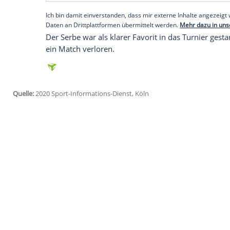
Der 33 Jahre alte
Weltranglistenerste
traf
gegen den Spanier
Pablo Carreno
Busta b
den er nach einem Ballwechsel nach hinte
anschließend nach Luft,
Djokovic
war sich
Empfohlener externer Inhalt:
Glomex GmbH
Wir benötigen Ihre Zustimmung, um den von un
anzuzeigen. Sie können diesen mit einem Klick a
jetzt aktivieren
Ich bin damit einverstanden, dass mir externe In
Daten an Drittplattformen übermittelt werden.
Meh
Der Serbe war als klarer Favorit in das Tu
ein Match verloren.