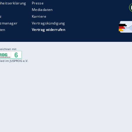
Entertainment
F
Cartoons
Spiele
D
Einbürgerungstest
Videos
f
Führerscheintest
Wissens-Quiz
f
Promi-Quiz
Witze
f
K