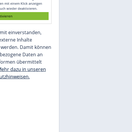
Glomex GmbH
Wir benötigen Ihre Zustimmung, um den
von unserer Redaktion eingebundenen
Inhalt von Glomex GmbH anzuzeigen. Sie
können diesen mit einem Klick anzeigen
lassen und auch wieder deaktivieren.
jetzt aktivieren
Ich bin damit einverstanden,
dass mir externe Inhalte
angezeigt werden. Damit können
personenbezogene Daten an
Drittplattformen übermittelt
werden.
Mehr dazu in unseren
Datenschutzhinweisen.