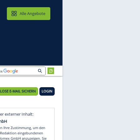
MAIL & CLOUD
Alle Angebote
KOSTENLOSE E-MAIL SICHERN
LOGIN
Video
Empfohlener externer Inhalt: