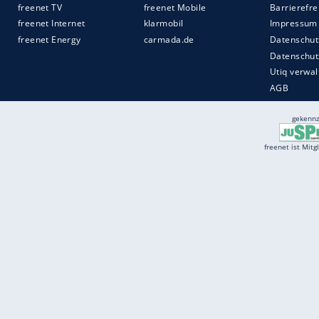
Services
Börse
Jobbörse
Spritpreis aktuell
Wetter
Ferientermine
Partnersuche