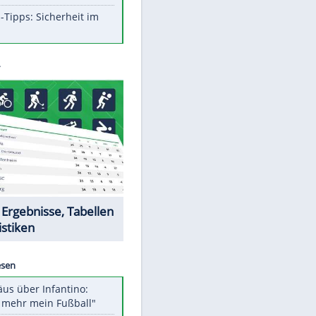
Aufruhr!
Was bei der Vogelfütterung
wirklich sinnvoll ist
Die schlimmsten Bad Boys der
Sportwelt
Im Zeitraffer: Die Entwicklung
des Lenkrades
So sollte man Ohren auf keinen
Fall reinigen
Experten-Tipps: Sicherheit im
Internet
Datencenter