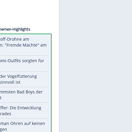
©
SID
Unsere Themen-Highlights
Sprengstoff-Drohne am
Flughafen: "Fremde Mächte" am
Werk?
Diese Promi-Outfits sorgten für