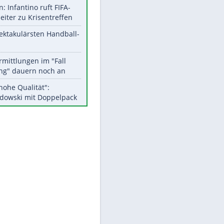
EITE
Aktuelle Ergebnisse, Tabellen
und Statistiken
Meistgelesen
Matthäus über Infantino:
"Nicht mehr mein Fußball"
Medien: Infantino ruft FIFA-
Mitarbeiter zu Krisentreffen