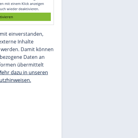
Glomex GmbH
Wir benötigen Ihre Zustimmung, um den
von unserer Redaktion eingebundenen
Inhalt von Glomex GmbH anzuzeigen. Sie
können diesen mit einem Klick anzeigen
lassen und auch wieder deaktivieren.
jetzt aktivieren
Ich bin damit einverstanden,
dass mir externe Inhalte
angezeigt werden. Damit können
personenbezogene Daten an
Drittplattformen übermittelt
werden.
Mehr dazu in unseren
Datenschutzhinweisen.