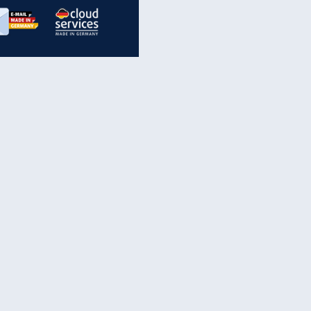
inanzen & Produkte
iscounter-Angebote
Online-Sicherheit
reenet Cloud
Ratenkredit
reenet Mail
Brutto-Netto-Rechner
reenet Webhosting
Rentenrechner
fz-Versicherung
TV-Vergleich