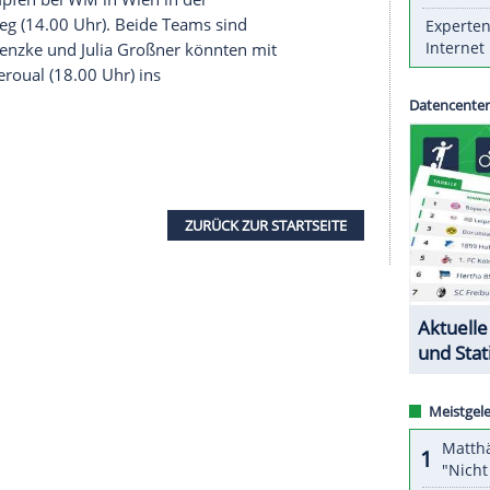
ert. Auch in diesem Jahr gilt Braunschweig
spiel
der neuen Spielzeit in der 2. Fußball-
f
Eintracht Braunschweig
(20.30 Uhr). Die
n dritten Platz erreicht, waren in der Aufstiegs-
olfsburg
gescheitert. Auch in diesem Jahr gilt
en Aufstieg.
innen
Laura Ludwig
/
Kira Walkenhorst
und das
Kozuch
kämpfen bei WM in Wien in der
Gruppensieg (14.00 Uhr). Beide Teams sind
Auch Nadja Glenzke und Julia Großner könnten mit
hassine/Zeroual (18.00 Uhr) ins