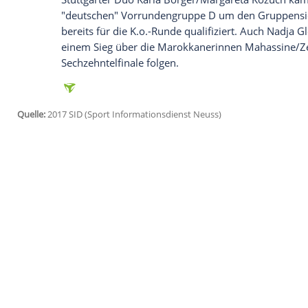
am Bundesligisten VfL Wolfsburg gescheit
wieder als Mitfavorit auf den Aufstieg.
Köln
(SID) -
FUSSBALL
: Im ersten
Montags
Bundesliga empfängt
Fortuna Düsseldor
Niedersachsen
hatten in der Vorsaison de
Relegation aber am Bundesligisten
VfL W
Braunschweig
wieder als Mitfavorit auf d
BEACHVOLLEYBALL: Die Olympiasieger
Stuttgarter Duo
Karla Borger
/
Margareta 
"deutschen" Vorrundengruppe D um den 
bereits für die K.o.-Runde qualifiziert. 
einem Sieg über die Marokkanerinnen Ma
Sechzehntelfinale folgen.