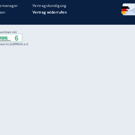
Entertainment
F
Cartoons
Spiele
D
Einbürgerungstest
Videos
f
Führerscheintest
Wissens-Quiz
f
Promi-Quiz
Witze
f
K
freenet