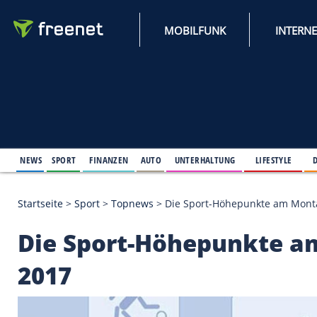
MOBILFUNK
NEWS
SPORT
FINANZEN
AUTO
UNTERHALTUNG
L
Startseite
>
Sport
>
Topnews
>
Die Sport-Höhepunkt
Die Sport-Höhepunkt