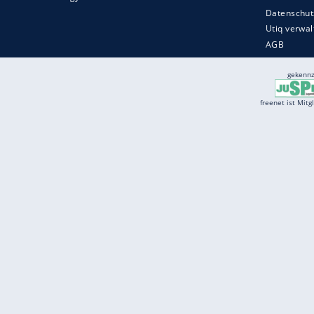
Services
Börse
Jobbörse
Spritpreis aktuell
Wetter
Ferientermine
Partnersuche
Online Angebote