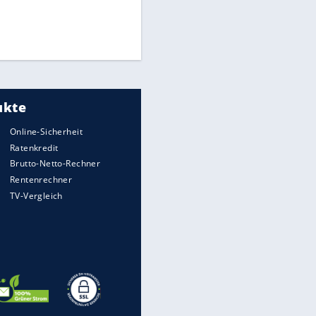
Die spektakulärsten Handball-
Bilder
DFB: Ermittlungen im "Fall
Freigang" dauern noch an
"Sehr hohe Qualität":
Lewandowski mit Doppelpack