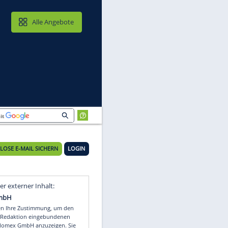
MAIL & CLOUD
Alle Angebote
KOSTENLOSE E-MAIL SICHERN
LOGIN
Video
Empfohlener externer Inhalt: