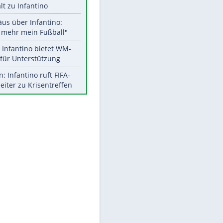
Aktuelle Ergebnisse, Tabellen
und Statistiken
Meistgelesen
"Infanti-No Go":
Pressestimmen zum Verbleib
des FIFA-Chefs
UEFA hält an FIFA-Boykott fest -
CAF hält zu Infantino
Matthäus über Infantino:
"Nicht mehr mein Fußball"