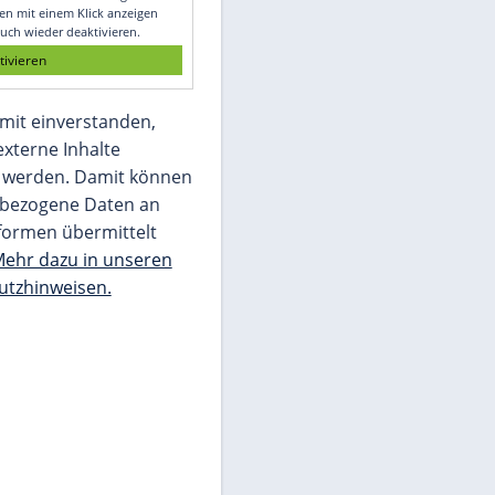
Glomex GmbH
Wir benötigen Ihre Zustimmung, um den
von unserer Redaktion eingebundenen
Inhalt von Glomex GmbH anzuzeigen. Sie
können diesen mit einem Klick anzeigen
lassen und auch wieder deaktivieren.
jetzt aktivieren
Ich bin damit einverstanden,
dass mir externe Inhalte
angezeigt werden. Damit können
personenbezogene Daten an
Drittplattformen übermittelt
werden.
Mehr dazu in unseren
Datenschutzhinweisen.