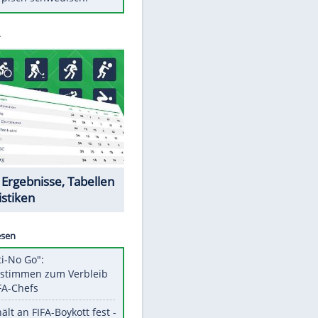
Diese Autos haben uns verlassen
Randale in Dresden: DFB-
Bundesgericht bestätigt Urteil
Mit diesen Tricks wird der Grill
ruckzuck sauber
So nutzt man alte Smartphones
EITE
sinnvoll
Das ist typisch schwedisch!
Datencenter