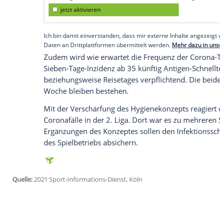
werden. Bereits vor dem Restart im Mai h
Trainingslager" begeben.
Empfohlener externer Inhalt:
Glomex GmbH
Wir benötigen Ihre Zustimmung, um den von un
anzuzeigen. Sie können diesen mit einem Klick a
jetzt aktivieren
Ich bin damit einverstanden, dass mir externe In
Daten an Drittplattformen übermittelt werden.
Meh
Zudem wird wie erwartet die Frequenz der
Sieben-Tage-Inzidenz ab 35 künftig Antig
beziehungsweise Reisetages verpflichten
Woche bleiben bestehen.