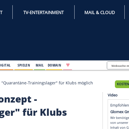
INTERNET
TV-ENTERTAINMENT
♥
IFESTYLE
DIGITAL
SPIELEN
MAIL
DOMAIN
enekonzept - "Quarantäne-Trainingslager" für Klubs mög
enekonzept -