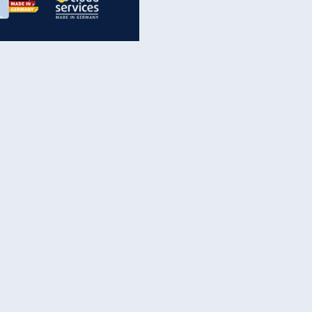
inanzen & Produkte
iscounter-Angebote
Online-Sicherheit
reenet Cloud
Ratenkredit
reenet Mail
Brutto-Netto-Rechner
reenet Webhosting
Rentenrechner
fz-Versicherung
TV-Vergleich