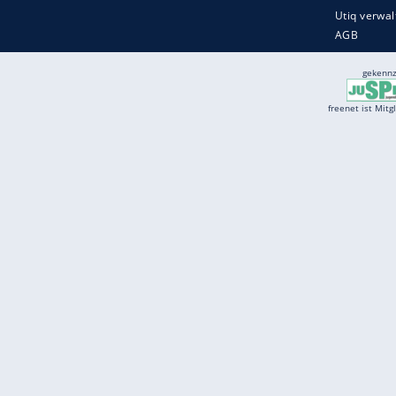
Services
Börse
Jobbörse
Spritpreis aktuell
Wetter
Ferientermine
Partnersuche
Online Angebote
freenet Mobilfunk
freenet Video