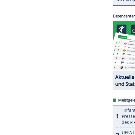
 reagiert die DFL auf die zuletzt gehäuften
 zu mehreren Spielabsagen gekommen. Die
nfektionsschutz erhöhen und die Durchführung
ZURÜCK ZUR STARTS