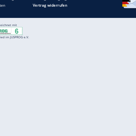
Entertainment
F
Cartoons
Spiele
D
Einbürgerungstest
Videos
f
Führerscheintest
Wissens-Quiz
f
Promi-Quiz
Witze
f
K
freenet
Kundenservice
Gender-Hinweis