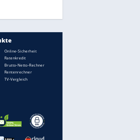
Times: Infantino bietet WM-
Finale für Unterstützung
Medien: Infantino ruft FIFA-
Mitarbeiter zu Krisentreffen