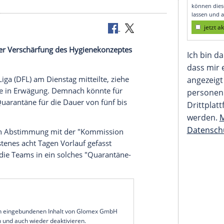
gslager" für Klubs
ht nach einer Verschärfung des Hygienekonzeptes
ger".
e Fußball Liga (DFL) am Dienstag mitteilte, ziehe
nde Maßnahme in Erwägung. Demnach könnte für
 Liga eine Quarantäne für die Dauer von fünf bis
L-Präsidium in Abstimmung mit der "Kommission
 mit mindestenes acht Tagen Vorlauf gefasst