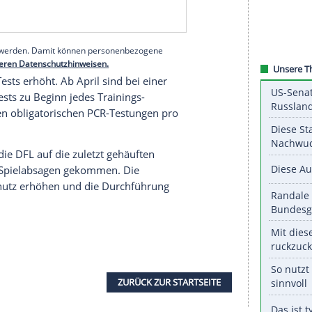
atten sich die Teams in ein solches "Quarantäne-
serer Redaktion eingebundenen Inhalt von Glomex GmbH
nzeigen lassen und auch wieder deaktivieren.
halte angezeigt werden. Damit können personenbezogene
r dazu in unseren Datenschutzhinweisen.
 Corona-Tests erhöht. Ab April sind bei einer
en-Schnelltests zu Beginn jedes Trainings-
d. Die beiden obligatorischen PCR-Testungen pro