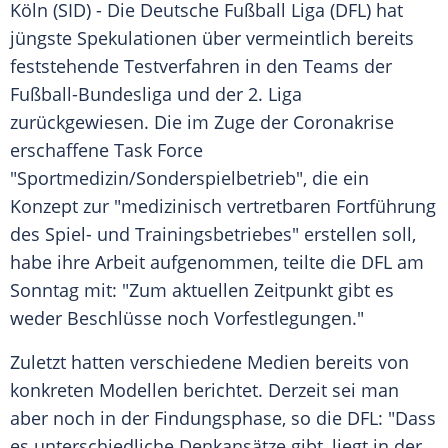
Köln
(SID) - Die
Deutsche Fußball Liga
(
DFL
) hat
jüngste
Spekulationen
über vermeintlich bereits
feststehende
Testverfahren
in den Teams der
Fußball-Bundesliga
und der 2. Liga
zurückgewiesen. Die im Zuge der Coronakrise
erschaffene Task Force
"Sportmedizin/Sonderspielbetrieb", die ein
Konzept zur "medizinisch vertretbaren Fortführung
des Spiel- und Trainingsbetriebes" erstellen soll,
habe ihre Arbeit aufgenommen, teilte die
DFL
am
Sonntag mit: "Zum aktuellen Zeitpunkt gibt es
weder Beschlüsse noch
Vorfestlegungen
."
Zuletzt hatten verschiedene Medien bereits von
konkreten Modellen berichtet. Derzeit sei man
aber noch in der Findungsphase, so die
DFL
: "Dass
es unterschiedliche Denkansätze gibt, liegt in der