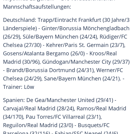
Mannschaftsaufstellungen:
Deutschland:
Trapp
/Eintracht Frankfurt (30 Jahre/3
Länderspiele) -
Ginter
/Borussia Mönchengladbach
(26/29),
Süle
/
Bayern München
(24/24),
Rüdiger
/
FC
Chelsea
(27/30) -
Kehrer
/Paris St. Germain (23/7),
Gosens
/Atalanta Bergamo (26/0) -
Kroos
/
Real
Madrid
(30/96),
Gündogan
/
Manchester City
(29/37)
-
Brandt
/Borussia Dortmund (24/31),
Werner
/
FC
Chelsea
(24/29), Sane/
Bayern München
(24/21). -
Trainer:
Löw
Spanien
: De Gea/Manchester United (29/41) -
Carvajal/
Real Madrid
(28/24), Ramos/
Real Madrid
(34/170), Pau Torres/FC Villarreal (23/1),
Reguilon/
Real Madrid
(23/0) - Busquets/FC
Barcelona (32/116) - Fabian/SSC Neapel (24/6),