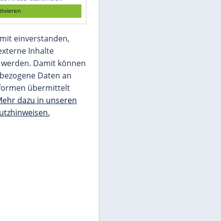
Wir benötigen Ihre Zustimmung, um den
von unserer Redaktion eingebundenen
Inhalt von Glomex GmbH anzuzeigen. Sie
können diesen mit einem Klick anzeigen
lassen und auch wieder deaktivieren.
jetzt aktivieren
Ich bin damit einverstanden,
dass mir externe Inhalte
angezeigt werden. Damit können
personenbezogene Daten an
Drittplattformen übermittelt
werden.
Mehr dazu in unseren
Datenschutzhinweisen.