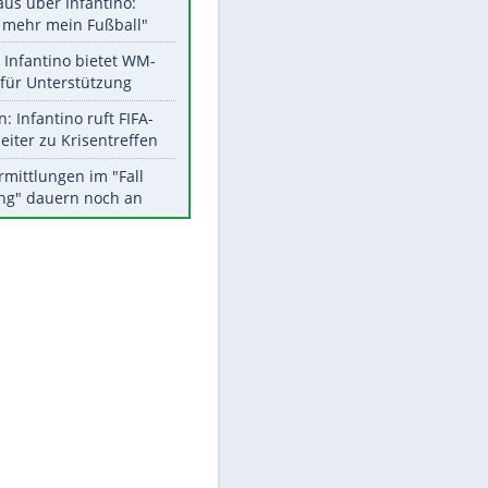
Aktuelle Ergebnisse, Tabellen
und Statistiken
Meistgelesen
"Infanti-No Go":
Pressestimmen zum Verbleib
EITE
des FIFA-Chefs
Matthäus über Infantino:
"Nicht mehr mein Fußball"
Times: Infantino bietet WM-