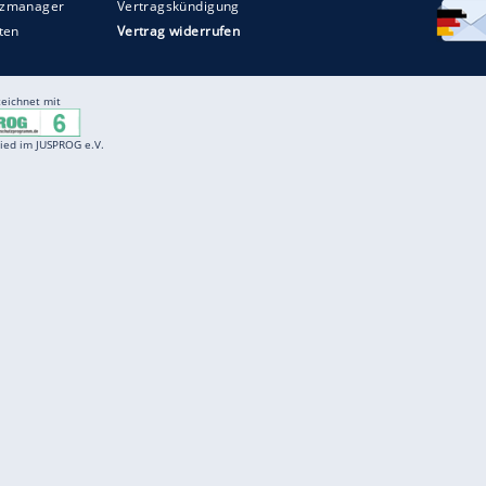
Entertainment
F
Cartoons
Spiele
D
Einbürgerungstest
Videos
f
Führerscheintest
Wissens-Quiz
f
Promi-Quiz
Witze
f
K
freenet