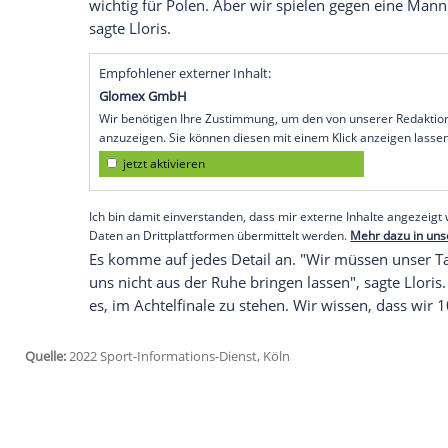
Spiel
einschränken
. Er ist sehr
clever
, te
intelligent
ein. Ihm reicht eine Chance",
Frankreich
und Polen am
Sonntag
(16.00
Gefahr
sorgen
."
Lewandowski, aber auch
Frankreichs
Tor
ihre Mannschaften. "Sie sind zwei der
be
auch", sagte Deschamps.
Torhüter
Hugo L
Frankreichs
Rekordnationalspieler
Lilian
Bayern-Star ebenfalls. "Lewa ist schon se
wichtig
für Polen. Aber wir spielen gege
sagte Lloris.
Empfohlener externer Inhalt:
Glomex GmbH
Wir benötigen Ihre Zustimmung, um den von un
anzuzeigen. Sie können diesen mit einem Klick a