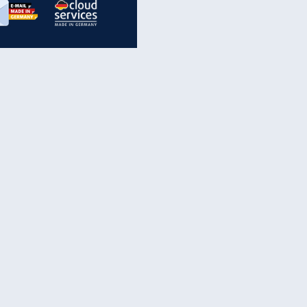
inanzen & Produkte
iscounter-Angebote
Online-Sicherheit
reenet Cloud
Ratenkredit
reenet Mail
Brutto-Netto-Rechner
reenet Webhosting
Rentenrechner
fz-Versicherung
TV-Vergleich