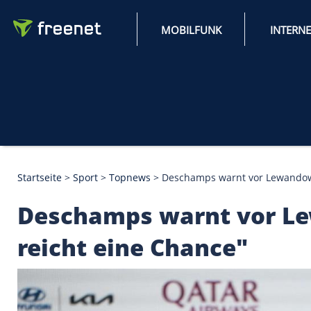
MOBILFUNK
Startseite
>
Sport
>
Topnews
>
Deschamps warnt vor
Deschamps warnt v
reicht eine Chance"