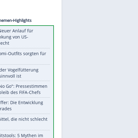
©
SID
Unsere Themen-Highlights
Trump: Neuer Anlauf für
Beschränkung von US-
Geburtsrecht
Diese Promi-Outfits sorgten für
Aufruhr!