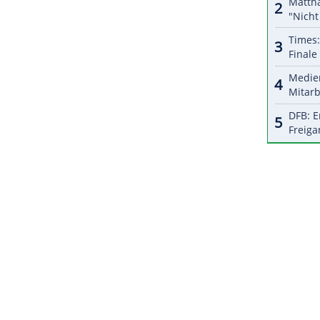
halte angezeigt werden. Damit können personenbezogene
r dazu in unseren Datenschutzhinweisen.
sen unser
Talent
auf dem Platz bringen und dürfen
sagte Lloris. Deschamps ergänzte: "Polen
verdient
, dass wir 100 Prozent geben müssen."
ZURÜCK ZUR STARTS