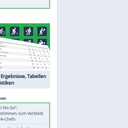
Was bei der Vogelfütterung
wirklich sinnvoll ist
"Infanti-No Go": Pressestimmen
zum Verbleib des FIFA-Chefs
Im Zeitraffer: Die Entwicklung
des Lenkrades
Lebensmittel, die nicht schlecht
werden
Sicherheitstools: 5 Mythen im
Check
Datencenter