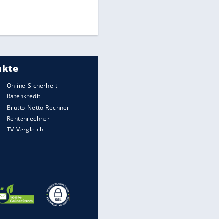
Finale für Unterstützung
Medien: Infantino ruft FIFA-
Mitarbeiter zu Krisentreffen
DFB: Ermittlungen im "Fall
Freigang" dauern noch an