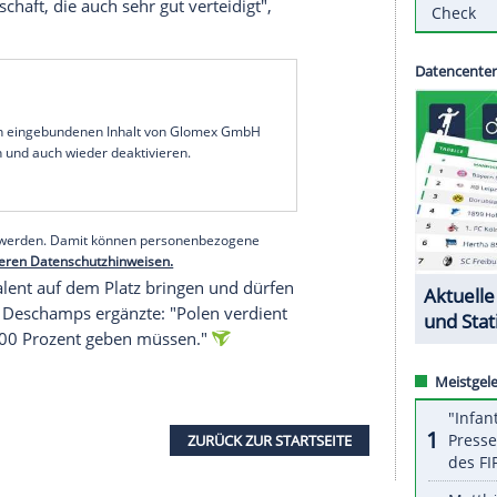
chnisch beschlagen und setzt seinen Körper
 sagte Deschamps vor dem
Achtelfinale
zwischen
 Uhr MEZ/ZDF und MagentaTV): "Er kann für viel
jäger
Kylian Mbappe
seien
wichtige
Spieler für
sten
Stürmer
der Welt. Sie unterscheiden sich aber
loris, der mit seinem 142. Einsatz mit
 Thuram gleichziehen kann,
lobte
den früheren
it Jahren einer der
besten
Neuner
der Welt. Er ist
n eine Mannschaft, die auch sehr
gut
verteidigt",
serer Redaktion eingebundenen Inhalt von Glomex GmbH
nzeigen lassen und auch wieder deaktivieren.