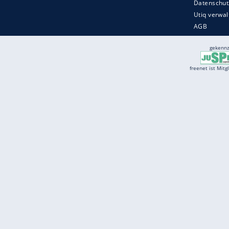
Services
Börse
Jobbörse
Spritpreis aktuell
Wetter
Ferientermine
Partnersuche
Online Angebote