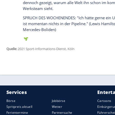
Aston Martin
ist in Spielberg vorerst verp
CHARLES LECLERC
/
FERRARI
: Besonders 
das
Mittelfeld
in ständiger Bewegung ist. 
schwer zu treffen wie selten in der
Forme
zeigt sich das bei einem Blick auf Ferra
die Scuderia in der Quali wie so oft star
Spielberg überzeugte
Ferrari
im Kampf um 
dafür aber ein starkes Rennen, das galt 
Teamkollege fiel nach einem Unfall weit 
Zur Belohnung gab's die
Auszeichnung
al
GEORGE RUSSELL: Diese Plakette hätte si
junge Engländer versetzt das hintere Feld
vermeintlich hoffnungslosen Williams im
hätte es wohl geklappt, die Geschwindigk
Druckluftverlust im pneumatischen System