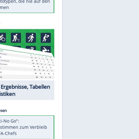
Diese TV-Legenden sind bis
heute unvergessen
Woran man Menschen mit
niedrigem EQ erkennt
Torlos gegen Kaiserslautern:
Stotterstart von Wolfsburg
Ist ein Vulkanausbruch in
Deutschland möglich?
5 VW-Prototypen, die nie auf den
Markt kamen
Datencenter