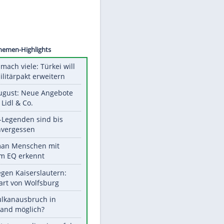
©
SID
Unsere Themen-Highlights
Aus drei mach viele: Türkei will
neuen Militärpakt erweitern
Ab 10. August: Neue Angebote
bei ALDI, Lidl & Co.