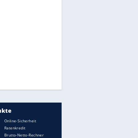
Times: Infantino bietet WM-
Finale für Unterstützung
Medien: Infantino ruft FIFA-
Mitarbeiter zu Krisentreffen
Millionendeal perfekt:
Diomande wechselt nach
Madrid