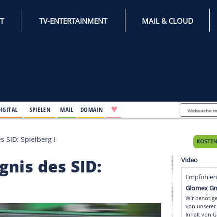
INTERNET
TV-ENTERTAINMENT
♥
IFESTYLE
DIGITAL
SPIELEN
MAIL
DOMAIN
)zeugnis des SID: Spielberg I
)zeugnis des SID: