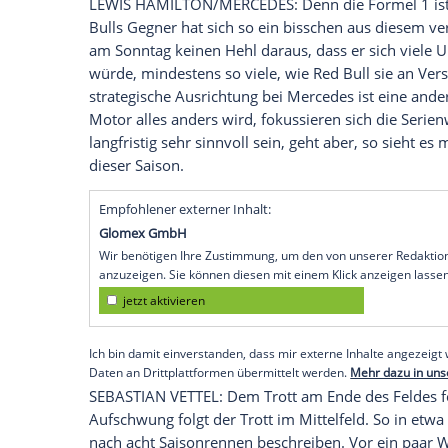
Spielberg bei
Knittelfeld
(SID) - MAX VER
neu, aber so langsam darf sich die
Forme
niederländische
Hymne
, das Wilhelmlied
diesem Jahr über eine Rennstrecke der
K
viele, viele Siege ist, weiß man schon sei
dafür nötige
Auto
. In Spielberg war der
R
Formel 1
gerne sagen. Das wird am kom
Steiermark
gefahren wird, erneut der Fall
meisten Strecken neue Normalität.
LEWIS HAMILTON
/MERCEDES: Denn die
Bulls
Gegner hat sich so ein bisschen au
am Sonntag keinen Hehl daraus, dass er
würde, mindestens so viele, wie
Red Bull
strategische Ausrichtung bei
Mercedes
is
Motor alles anders wird, fokussieren sic
langfristig sehr sinnvoll sein, geht aber