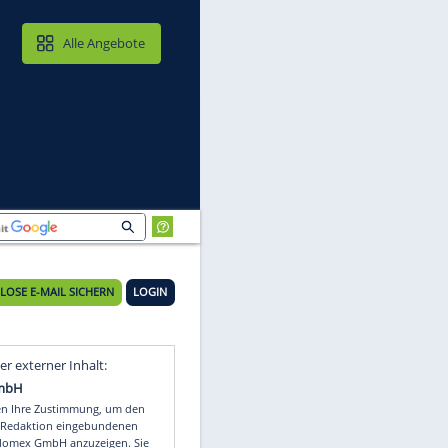
MAIL & CLOUD
Alle Angebote
KOSTENLOSE E-MAIL SICHERN
LOGIN
Video
Empfohlener externer Inhalt: