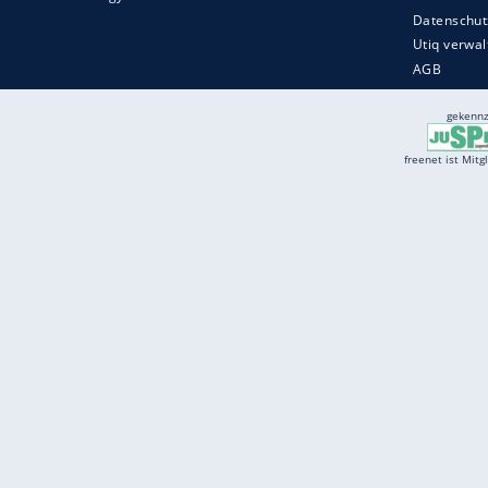
Services
Börse
Jobbörse
Spritpreis aktuell
Wetter
Ferientermine
Partnersuche
Online Angebote