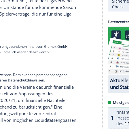
rer
Christian Seifert
rechnet aufgrund der
spielen
am kommenden Spieltag in der
Fußball-
on nächsten Spieltag mit Zuschauern spielen. Das
er Chef der
Deutschen Fußball Liga
(
DFL
) am
Absage des Spieltags am kommenden Wochenende
eres Mal, dass eine Aussetzung oder ein Abbruch
"Die laufende Saison 2019/20 muss wie
e gespielt werden, um Auf- und Absteiger sowie
ettbewerbe zu ermitteln", teilte der Ligaverband
z schwieriger Umstände für die kommende Saison
 Blick auf Spielerverträge, die nur für eine Liga