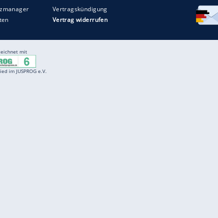
Entertainment
F
Cartoons
Spiele
D
Einbürgerungstest
Videos
f
Führerscheintest
Wissens-Quiz
f
Promi-Quiz
Witze
f
K
freenet