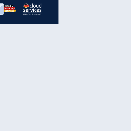
inanzen & Produkte
iscounter-Angebote
Online-Sicherheit
reenet Cloud
Ratenkredit
reenet Mail
Brutto-Netto-Rechner
reenet Webhosting
Rentenrechner
fz-Versicherung
TV-Vergleich