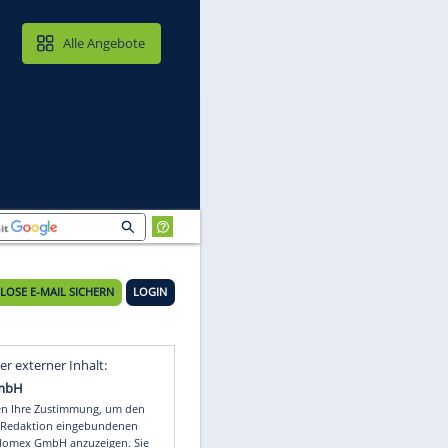
MAIL & CLOUD
Alle Angebote
KOSTENLOSE E-MAIL SICHERN
LOGIN
Video
Empfohlener externer Inhalt: