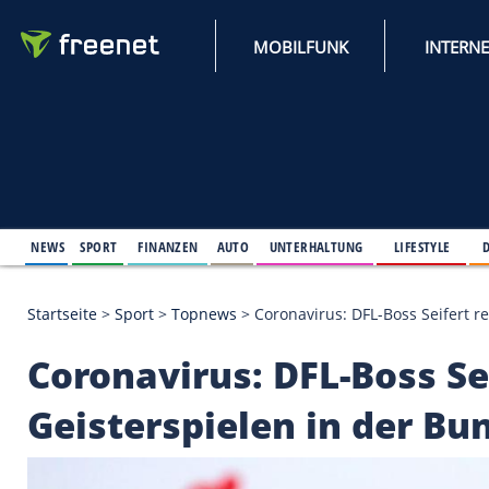
MOBILFUNK
NEWS
SPORT
FINANZEN
AUTO
UNTERHALTUNG
L
Startseite
>
Sport
>
Topnews
>
Coronavirus: DFL-Bos
Coronavirus: DFL-Bos