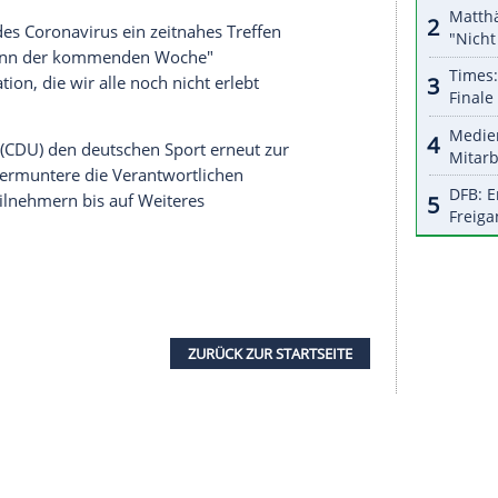
serer Redaktion eingebundenen Inhalt von Glomex GmbH
nzeigen lassen und auch wieder deaktivieren.
halte angezeigt werden. Damit können personenbezogene
r dazu in unseren Datenschutzhinweisen.
le stattfinden und die Vereine dadurch finanzielle
die Möglichkeit von Anpassungen des
e Saison 2020/21, um finanzielle Nachteile
us entsprechend zu berücksichtigen." Eine
atuten Auszahlungszeitpunkte von zentral
lubs im Fall von möglichen Liquiditätsengpässen
FL
wegen des
Coronavirus
ein zeitnahes Treffen
 soll "zu Beginn der kommenden Woche"