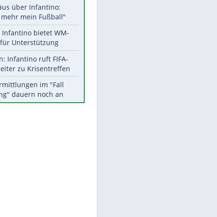
Aktuelle Ergebnisse, Tabellen
und Statistiken
Meistgelesen
"Infanti-No Go":
Pressestimmen zum Verbleib
des FIFA-Chefs
Matthäus über Infantino:
"Nicht mehr mein Fußball"