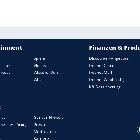
ahmesituation, die wir alle noch nicht erlebt
Jens Spahn (CDU) den deutschen Sport erneut zur
dert. "Ich ermuntere die Verantwortlichen
als 1000 Teilnehmern bis auf Weiteres
erlin.
ZURÜCK ZUR STARTS