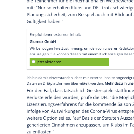
Frankfurt/Main
(SID) - DFL-Geschäftsfüh
Ausbreitung
des
Coronavirus
mit
Geister
Bundesliga
. "Wir würden am liebsten sch
ist aber leider nicht realistisch", sagte d
Montag bei Bild Live. Eine komplette 
schloss
Seifert
hingegen aus.
Am Nachmittag betonte die
DFL
ein weit
der Meisterschaft nicht infrage komme. 
vorgesehen bis zum Sommer 2020 zu End
die Teilnehmer für die internationalen W
mit: "Nur so erhalten Klubs und
DFL
trot
Planungssicherheit, zum Beispiel auch mit
Gültigkeit haben."
Empfohlener externer Inhalt:
Glomex GmbH