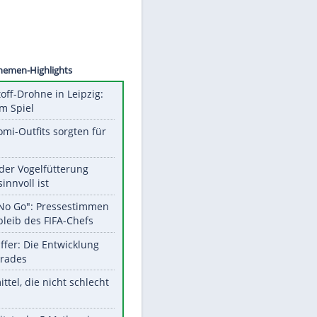
©
SID
Unsere Themen-Highlights
Sprengstoff-Drohne in Leipzig:
Semtex im Spiel
Diese Promi-Outfits sorgten für
Aufruhr!