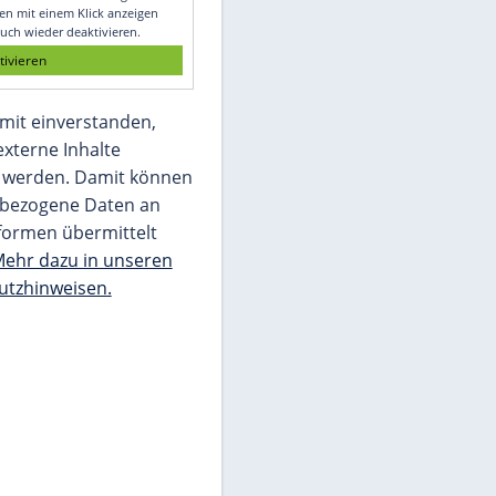
Glomex GmbH
Wir benötigen Ihre Zustimmung, um den
von unserer Redaktion eingebundenen
Inhalt von Glomex GmbH anzuzeigen. Sie
können diesen mit einem Klick anzeigen
lassen und auch wieder deaktivieren.
jetzt aktivieren
Ich bin damit einverstanden,
dass mir externe Inhalte
angezeigt werden. Damit können
personenbezogene Daten an
Drittplattformen übermittelt
werden.
Mehr dazu in unseren
Datenschutzhinweisen.