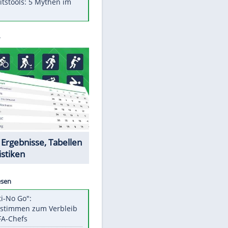
Was bei der Vogelfütterung
wirklich sinnvoll ist
"Infanti-No Go": Pressestimmen
zum Verbleib des FIFA-Chefs
Im Zeitraffer: Die Entwicklung
des Lenkrades
Lebensmittel, die nicht schlecht
werden
Sicherheitstools: 5 Mythen im
Check
Datencenter