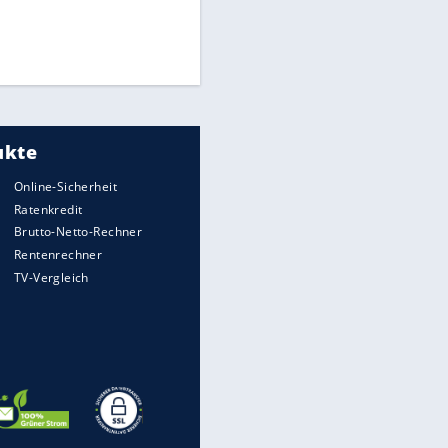
Times: Infantino bietet WM-
Finale für Unterstützung
Medien: Infantino ruft FIFA-
Mitarbeiter zu Krisentreffen
DFB: Ermittlungen im "Fall
Freigang" dauern noch an
EITE