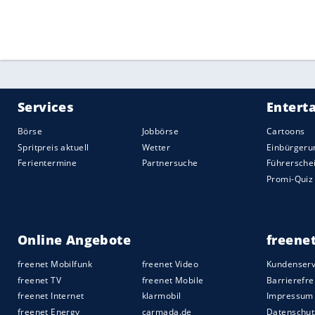
stattfinden.
Seifert
sprach von "einer Ausn
haben".
Zuvor hatte Bundesgesundheitsminister 
Absage von Großveranstaltungen aufgefor
ausdrücklich, Veranstaltungen mit mehr 
abzusagen", sagte Spahn am Montag in B
Quelle:
2020 Sport-Informations-Dienst, Köln