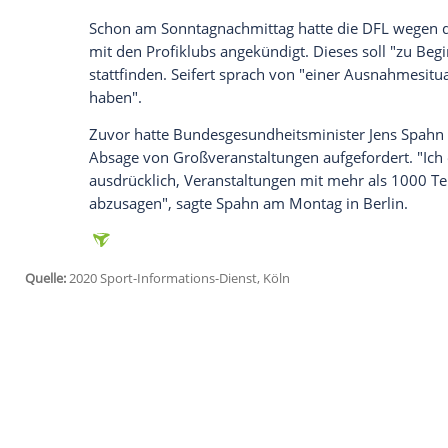
Wir benötigen Ihre Zustimmung, um den von un
anzuzeigen. Sie können diesen mit einem Klick a
jetzt aktivieren
Ich bin damit einverstanden, dass mir externe In
Daten an Drittplattformen übermittelt werden.
Meh
Für den Fall, dass tatsächlich Geisterspie
Verluste erleiden würden, prüfe die
DFL
"
Lizenzierungsverfahrens für die kommend
infolge von Auswirkungen des Corona-Vir
weitere Option sei es, "auf Basis der St
generierten Einnahmen anzupassen, um K
zu entlasten."
Schon am Sonntagnachmittag hatte die
D
mit den Profiklubs angekündigt. Dieses