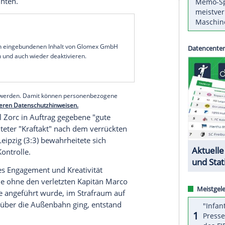
r dem Fest: Bei seinem Angstgegner
TSG
es 17. Spieltags in der
Fußball-Bundesliga
mit 1:2
önnte am Wochenende auf sieben Punkte
m 9. November traf Götze (17.) für die Dortmunder,
im Kraichgau ohne Erfolg blieben. Ausgerechnet
ufenden Vertrag noch nicht verlängert und deshalb
hat. Am Freitag wurde der 27-Jährige vor 30.150
 weil Sargis Adamjan (79.) und
Andre Kramaric
h drehen konnten.
serer Redaktion eingebundenen Inhalt von Glomex GmbH
nzeigen lassen und auch wieder deaktivieren.