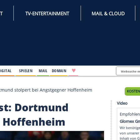
INTERNET
TV-ENTERTAINMENT
♥
IFESTYLE
DIGITAL
SPIELEN
MAIL
DOMAIN
 Fest: Dortmund stolpert bei Angstgegner Hoffenheim
m Fest: Dortmund