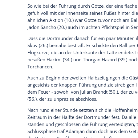
Ich bin damit einverstanden, dass mir externe In
Daten an Drittplattformen übermittelt werden.
Meh
Damit blieb auch der von BVB-Sportdire
Jahresabschluss" ein unerfüllter Traum. 
Topspiel unter der Woche gegen Tabelle
zunächst allerdings nicht, der
BVB
hatte a
Allerdings waren von den Gästen im Angr
gefordert. Phasenweise traf die Abteilun
Reus
auskommen musste und stattdessen
acht Hoffenheimer Feldspieler. Nur wenn
Gefahr.
So wie bei der Führung durch Götze, der
gefühlvoll mit der Innenseite seines Fußes
ähnlichen Aktion (10.) war Götze zuvor n