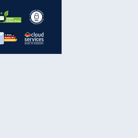
EITE
inanzen & Produkte
iscounter-Angebote
Online-Sicherheit
reenet Cloud
Ratenkredit
reenet Mail
Brutto-Netto-Rechner
reenet Webhosting
Rentenrechner