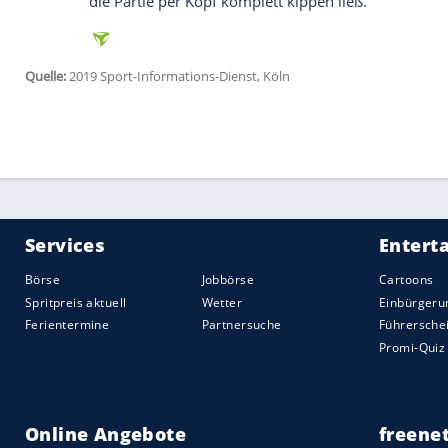
Jadon Sancho
(20.) auch im achten
Pflich
Dass die Dortmunder danach für ein paa
Skov
(26.) beinahe bestraft. Er schickte d
Flugkurve, die an der Unterkante der La
besaßen Hakimi (34.) und Thorgan Hazard
Torchancen.
Auch zu Beginn der zweiten Halbzeit ging
angesichts der knappen Führung und ziel
dem Feuer - sowohl von Julian Brandt (50.
(56.), der zu unpräzise abschloss.
Nach rund einer Stunde setzten sich die
Zeitraum in der Hälfte der Dortmunder fe
standen und geschlossen die Führung vert
Schlussphase traf Adamjan dann doch 