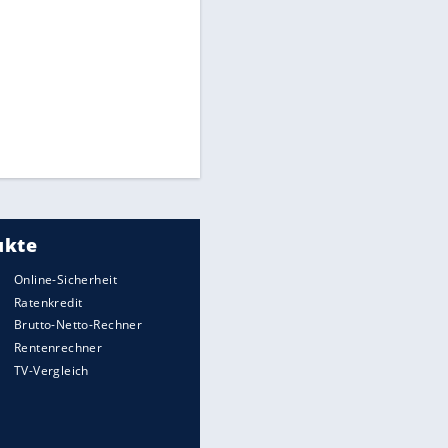
Times: Infantino bietet WM-
Finale für Unterstützung
Medien: Infantino ruft FIFA-
Mitarbeiter zu Krisentreffen
Millionendeal perfekt:
Diomande wechselt nach
Madrid