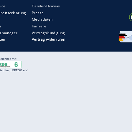
ZURÜCK ZUR STARTS
Entertainment
F
Cartoons
Spiele
D
Einbürgerungstest
Videos
f
Führerscheintest
Wissens-Quiz
f
Promi-Quiz
Witze
f