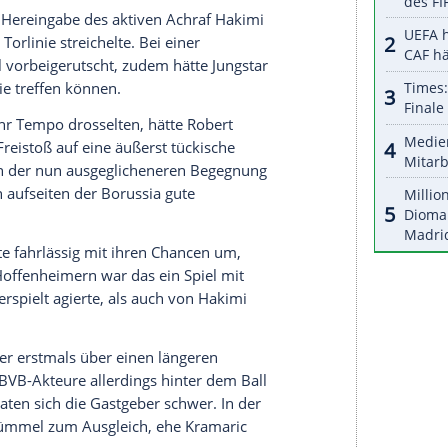
halte angezeigt werden. Damit können personenbezogene
r dazu in unseren Datenschutzhinweisen.
ktor
Michael Zorc
in Auftrag gegebene "gute
Sein befürchteter "Kraftakt" nach dem verrückten
nführer
RB Leipzig
(3:3) bewahrheitete sich
lles unter Kontrolle.
iff extremes Engagement und Kreativität
g Attacke, die ohne den verletzten Kapitän
Marco
 von Götze angeführt wurde, im Strafraum auf
 es schnell über die Außenbahn ging, entstand
 eine flache Hereingabe des aktiven Achraf Hakimi
 hinter die Torlinie streichelte. Bei einer
och am Ball vorbeigerutscht, zudem hätte Jungstar