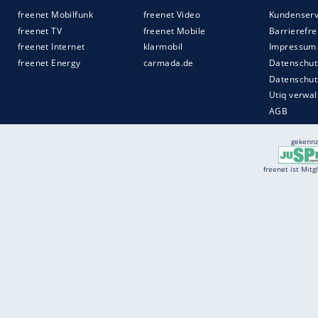
die Partie per Kopf komplett kippen ließ.
Quelle:
2019 Sport-Informations-Dienst, Köln
Services
Börse
Jobbörse
Spritpreis aktuell
Wetter
Ferientermine
Partnersuche