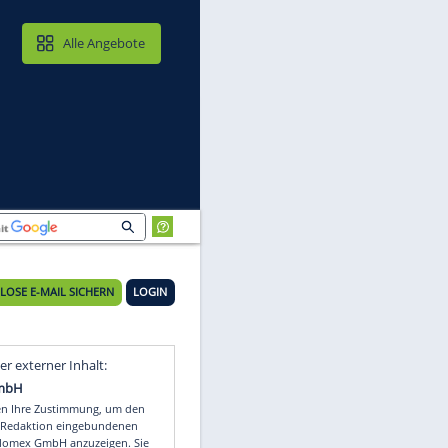
MAIL & CLOUD
Alle Angebote
KOSTENLOSE E-MAIL SICHERN
LOGIN
Video
Empfohlener externer Inhalt: