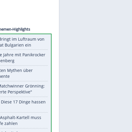
©
SID
Unsere Themen-Highlights
Drohne dringt im Luftraum von
Nato-Staat Bulgarien ein
Durch die Jahre mit Panikrocker
Udo Lindenberg