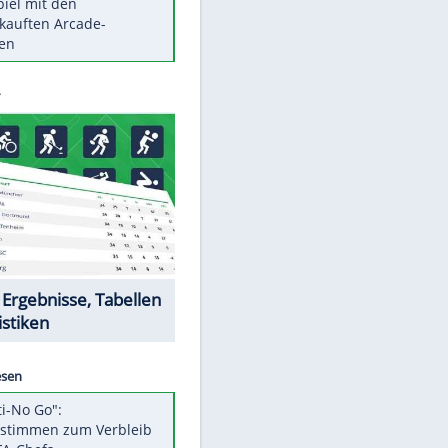
Die größten Mythen über
Medikamente
Berlins Matchwinner Grönning:
"Veränderte Perspektive"
Vorsicht: Diese 17 Dinge hassen
Katzen
Illegales Asphalt-Kartell muss
Mio-Strafe zahlen
Memo-Spiel mit den
meistverkauften Arcade-
Maschinen
Datencenter