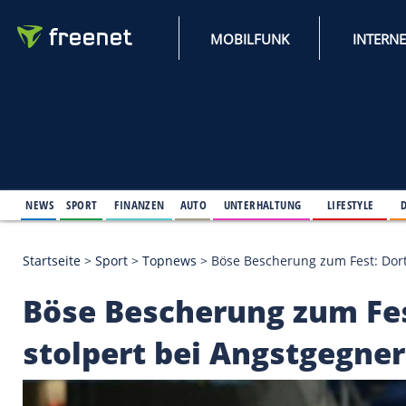
MOBILFUNK
NEWS
SPORT
FINANZEN
AUTO
UNTERHALTUNG
L
Startseite
>
Sport
>
Topnews
>
Böse Bescherung zum
Böse Bescherung zu