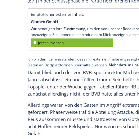
Sinsheim
(SID) - Böse
Bescherung
kurz vo
Hoffenheim
verlor der
BVB
zum Auftakt d
(1:0), der Abstand zur Tabellenspitze k
anwachsen.
In seinem ersten Startelf-Einsatz seit de
die auch im siebten Spiel nacheinander 
Götze, der seinen nach der Saison ausla
die Gerüchte um seine Zukunft befeuert 
Zuschauern aber nicht zum Matchwinner,
(87.) in der Schlussphase die Partie noc
Empfohlener externer Inhalt:
Glomex GmbH
Wir benötigen Ihre Zustimmung, um den von un
anzuzeigen. Sie können diesen mit einem Klick a
jetzt aktivieren