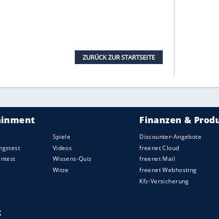
tspiel
in Serie treffen können.
r Minuten ihr Tempo drosselten, hätte
Robert
en Ball per Freistoß auf eine äußerst tückische
tte endete. In der nun ausgeglicheneren Begegnung
 (39.) noch aufseiten der Borussia gute
en die Gäste fahrlässig mit ihren Chancen um,
strebigen Hoffenheimern war das ein Spiel mit
), der zu verspielt agierte, als auch von Hakimi
 Hoffenheimer erstmals über einen längeren
st. Da alle BVB-Akteure allerdings hinter dem Ball
eidigten, taten sich die Gastgeber schwer. In der
aus dem Getümmel zum Ausgleich, ehe
Kramaric