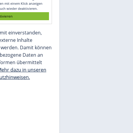
Glomex GmbH
Wir benötigen Ihre Zustimmung, um den
von unserer Redaktion eingebundenen
Inhalt von Glomex GmbH anzuzeigen. Sie
können diesen mit einem Klick anzeigen
lassen und auch wieder deaktivieren.
jetzt aktivieren
Ich bin damit einverstanden,
dass mir externe Inhalte
angezeigt werden. Damit können
personenbezogene Daten an
Drittplattformen übermittelt
werden.
Mehr dazu in unseren
Datenschutzhinweisen.