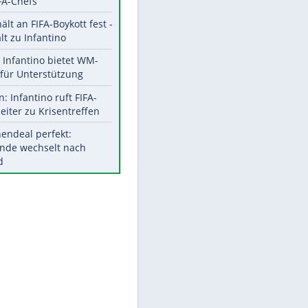
Aktuelle Ergebnisse, Tabellen
und Statistiken
Meistgelesen
"Infanti-No Go":
Pressestimmen zum Verbleib
des FIFA-Chefs
UEFA hält an FIFA-Boykott fest -
CAF hält zu Infantino