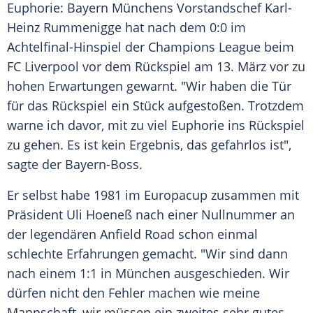
Euphorie:
Bayern Münchens
Vorstandschef
Karl-
Heinz Rummenigge
hat nach dem 0:0 im
Achtelfinal-Hinspiel der
Champions League
beim
FC Liverpool
vor dem
Rückspiel
am 13. März vor zu
hohen Erwartungen gewarnt. "Wir haben die Tür
für das
Rückspiel
ein Stück aufgestoßen. Trotzdem
warne ich davor, mit zu viel Euphorie ins
Rückspiel
zu gehen. Es ist kein Ergebnis, das gefahrlos ist",
sagte der Bayern-Boss.
Er selbst habe 1981 im
Europacup
zusammen mit
Präsident
Uli Hoeneß
nach einer Nullnummer an
der legendären Anfield Road schon einmal
schlechte Erfahrungen gemacht. "Wir sind dann
nach einem 1:1 in
München
ausgeschieden. Wir
dürfen nicht den Fehler machen wie meine
Mannschaft, wir müssen ein zweites sehr gutes