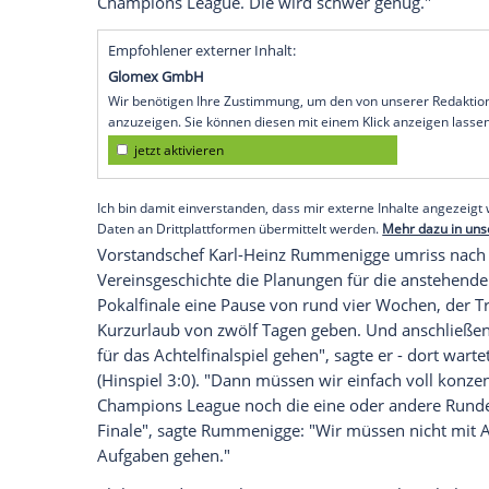
Bremen
(SID) -
Bayern München
ist nach
noch lange nicht satt - im
DFB-Pokal
und
folgen. "Es ist
Bayern München
, hier sin
sagte Meister-Trainer
Hansi Flick
nach de
dass dem Rekordchampion zum vorzeitigen
"Wir haben den ersten Schritt gemacht, da
Meisterschaft", sagte
Flick
und richtete de
und das Duell mit
Bayer Leverkusen
in
B
nächsten Schritt, den wir machen wollen.
Champions League
. Die wird schwer ge
Empfohlener externer Inhalt:
Glomex GmbH
Wir benötigen Ihre Zustimmung, um den von un
anzuzeigen. Sie können diesen mit einem Klick a
jetzt aktivieren