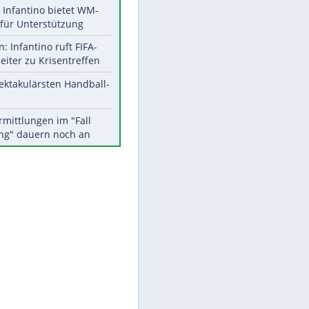
Aktuelle Ergebnisse, Tabellen
und Statistiken
Meistgelesen
Matthäus über Infantino:
"Nicht mehr mein Fußball"
Times: Infantino bietet WM-
Finale für Unterstützung