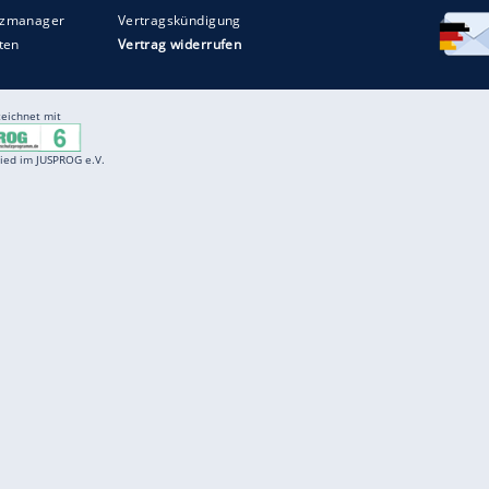
Entertainment
F
Cartoons
Spiele
D
Einbürgerungstest
Videos
f
Führerscheintest
Wissens-Quiz
f
Promi-Quiz
Witze
f
K
freenet