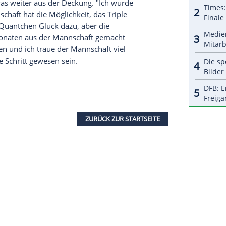
halte angezeigt werden. Damit können personenbezogene
r dazu in unseren Datenschutzhinweisen.
riss nach der 30. Meisterschaft der
e anstehenden Wochen. "Wir haben nach dem
chen, der Trainer wird der Mannschaft einen
nschließend wird er wieder in die Vorbereitung
 - dort wartet das Rückspiel gegen den
FC Chelsea
 voll konzentriert zur Sache gehen, um auch in der
ndere Runde weiterzukommen, idealerweise ins
 nicht mit Arroganz, sondern mit Respekt in die
 verbal etwas weiter aus der Deckung. "Ich würde
 diese Mannschaft hat die Möglichkeit, das Triple
 immer das Quäntchen Glück dazu, aber die