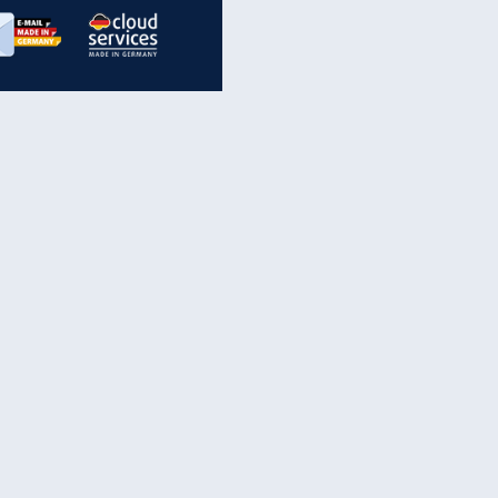
inanzen & Produkte
iscounter-Angebote
Online-Sicherheit
reenet Cloud
Ratenkredit
reenet Mail
Brutto-Netto-Rechner
reenet Webhosting
Rentenrechner
fz-Versicherung
TV-Vergleich