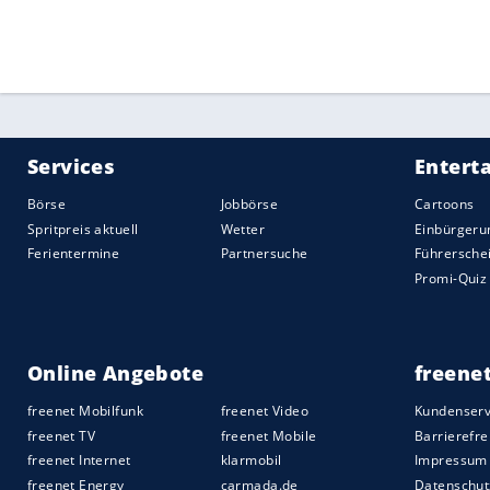
individuelle Qualität und was
Hansi Flick
hat, ist schon klasse." Bayern habe "alle
zu", sagte
Hainer
. Die Meisterschaft soll 
Quelle:
2020 Sport-Informations-Dienst, Köln