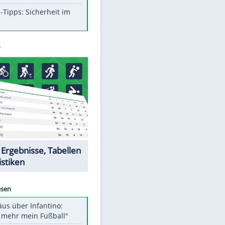
Aufruhr!
Was bei der Vogelfütterung
wirklich sinnvoll ist
Die schlimmsten Bad Boys der
Sportwelt
Im Zeitraffer: Die Entwicklung
des Lenkrades
So sollte man Ohren auf keinen
Fall reinigen
Experten-Tipps: Sicherheit im
Internet
Datencenter