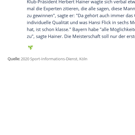
Ich bin damit einverstanden, dass mir externe In
Daten an Drittplattformen übermittelt werden.
Meh
Vorstandschef
Karl-Heinz Rummenigge
um
Vereinsgeschichte die Planungen für di
Pokalfinale eine Pause von rund vier Wo
Kurzurlaub von zwölf Tagen geben. Und a
für das Achtelfinalspiel gehen", sagte er
(Hinspiel 3:0). "Dann müssen wir einfach
Champions League
noch die eine oder a
Finale", sagte
Rummenigge
: "Wir müssen
Aufgaben gehen."
Klub-Präsident
Herbert Hainer
wagte sich
mal die Experten zitieren, die alle sagen,
zu gewinnen", sagte er: "Da gehört auch