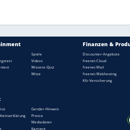
in sechs Monaten aus der Mannschaft gemacht
 Möglichkeiten und ich traue der Mannschaft viel
nur der erste Schritt gewesen sein.
ZURÜCK ZUR STARTS