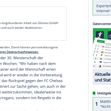
 dem Gewinn der achten Meisterschaft in Serie
 der
Champions League
könnten die nächsten Titel
d die Ziele immer hoch, das passt aber zu mir",
m etwas mühsamen 1:0 (1:0) bei
Werder Bremen
,
 Titelgewinn reichte, bei Sky.
s erste Ziel haben wir erreicht durch die
n Blick schon wieder nach vorne auf den 4. Juli
erlin
: "Aber wir haben im Pokal noch den
 Aber was man nicht planen kann, ist die
nug."
serer Redaktion eingebundenen Inhalt von Glomex GmbH
nzeigen lassen und auch wieder deaktivieren.