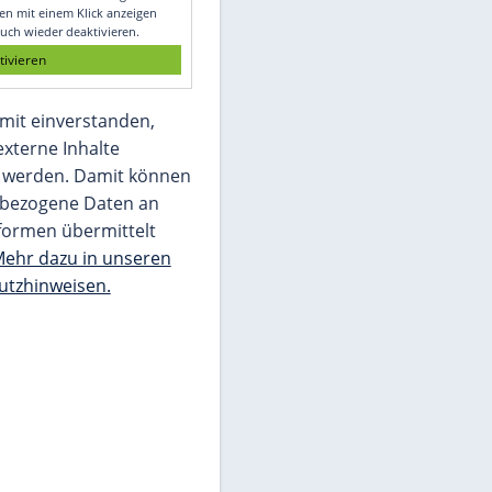
Glomex GmbH
Wir benötigen Ihre Zustimmung, um den
von unserer Redaktion eingebundenen
Inhalt von Glomex GmbH anzuzeigen. Sie
können diesen mit einem Klick anzeigen
lassen und auch wieder deaktivieren.
jetzt aktivieren
Ich bin damit einverstanden,
dass mir externe Inhalte
angezeigt werden. Damit können
personenbezogene Daten an
Drittplattformen übermittelt
werden.
Mehr dazu in unseren
Datenschutzhinweisen.