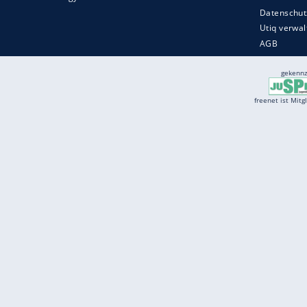
Services
Börse
Jobbörse
Spritpreis aktuell
Wetter
Ferientermine
Partnersuche
Online Angebote