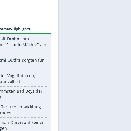
©
SID
Unsere Themen-Highlights
Sprengstoff-Drohne am
Flughafen: "Fremde Mächte" am
Werk?
Diese Promi-Outfits sorgten für