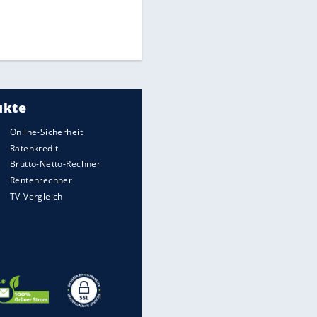
Medien: Infantino ruft FIFA-
Mitarbeiter zu Krisentreffen
Die spektakulärsten Handball-
Bilder
DFB: Ermittlungen im "Fall
Freigang" dauern noch an
EITE