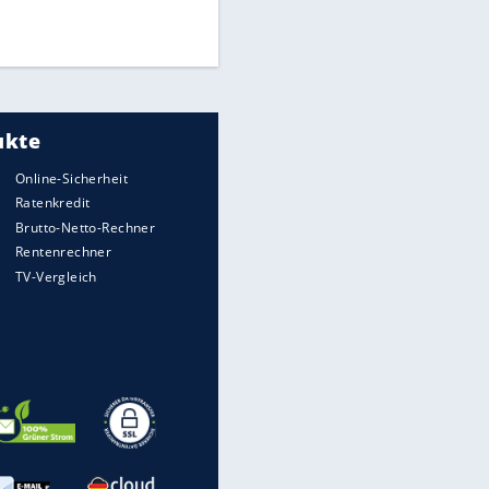
Times: Infantino bietet WM-
Finale für Unterstützung
Medien: Infantino ruft FIFA-
Mitarbeiter zu Krisentreffen
EITE