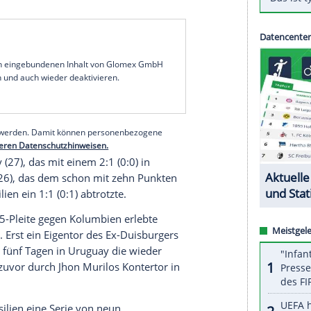
enden 1:1 (0:0) gegen
Schlusslicht
Venezuela
hat
n der südamerikanischen Qualifikation zur
tzt.
Lionel Messi
und Co. sind weiter
den Play-offs gegen Ozeaniensieger
Neuseeland
amerikameister
Chile
mit dem Münchner
Arturo
dem 0:1 (0:0) beim Vorletzten
Bolivien
auf Rang
rweil dank eines 2:1 (0:0) in
Ecuador
in der
 vorbei und hält nun das letzte von vier
serer Redaktion eingebundenen Inhalt von Glomex GmbH
nzeigen lassen und auch wieder deaktivieren.