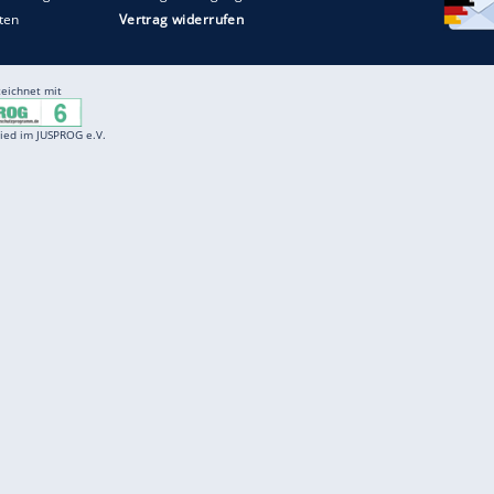
Entertainment
F
Cartoons
Spiele
D
Einbürgerungstest
Videos
f
Führerscheintest
Wissens-Quiz
f
Promi-Quiz
Witze
f
K
freenet
Kundenservice
Gender-Hinweis