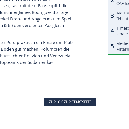
halte angezeigt werden. Damit können personenbezogene
r dazu in unseren Datenschutzhinweisen.
ten
Uruguay
(27), das mit einem 2:1 (0:0) in
olumbien
(26), das dem schon mit zehn Punkten
nreiter
Brasilien
ein 1:1 (0:1) abtrotzte.
orischen 0:5-Pleite gegen
Kolumbien
erlebte
n Debakel. Erst ein Eigentor des Ex-Duisburgers
lnummer vor fünf Tagen in
Uruguay
die wieder
nf Minuten zuvor durch Jhon Murilos Kontertor in
dete für
Brasilien
eine Serie von neun
lian (FC Chelsea) fast mit dem Pausenpfiff die
n
war der Münchner James Rodriguez 35 Tage
n Oberschenkel Dreh- und Angelpunkt im Spiel