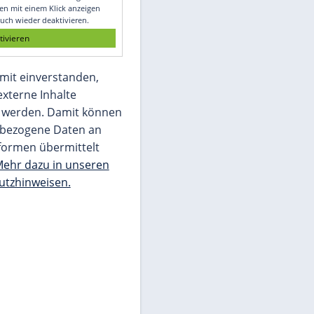
Glomex GmbH
Wir benötigen Ihre Zustimmung, um den
von unserer Redaktion eingebundenen
Inhalt von Glomex GmbH anzuzeigen. Sie
können diesen mit einem Klick anzeigen
lassen und auch wieder deaktivieren.
jetzt aktivieren
Ich bin damit einverstanden,
dass mir externe Inhalte
angezeigt werden. Damit können
personenbezogene Daten an
Drittplattformen übermittelt
werden.
Mehr dazu in unseren
Datenschutzhinweisen.