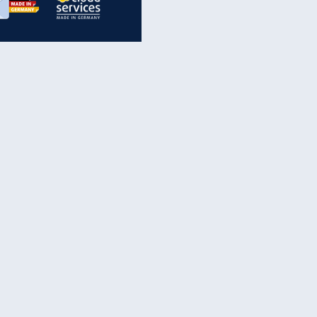
inanzen & Produkte
iscounter-Angebote
Online-Sicherheit
reenet Cloud
Ratenkredit
reenet Mail
Brutto-Netto-Rechner
reenet Webhosting
Rentenrechner
fz-Versicherung
TV-Vergleich