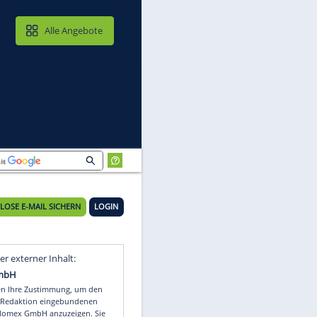
MAIL & CLOUD
Alle Angebote
KOSTENLOSE E-MAIL SICHERN
LOGIN
Video
Empfohlener externer Inhalt: