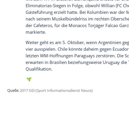
Ich bin damit einverstanden, dass mir externe In
Daten an Drittplattformen übermittelt werden.
Meh
Einen großen Schritt Richtung WM mach
Paraguay
auf Rang zwei vorrückte, und
K
Vorsprung enteilten Eliminatorias-Spitze
Auf den Tag genau 24 Jahre nach der hist
Argentinien
um ein Haar daheim erneut ei
Rolf Feltscher
(55.) rettete nach der Nul
einmal enttäuschende Startruppe, die fü
Rückstand geraten war.
Mit dem 1:1 in Glutofen Barranquilla en
Eliminatorias-Siegen in Folge, obwohl Wil
Gästeführung erzielt hatte. Bei
Kolumbie
nach seinem Muskelbündelriss im rechte