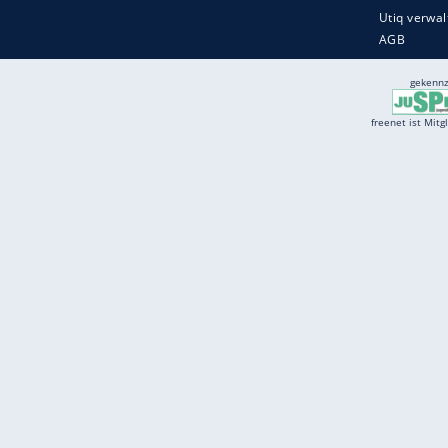
Services
Börse
Jobbörse
Spritpreis aktuell
Wetter
Ferientermine
Partnersuche
Online Angebote
freenet Mobilfunk
freenet Video