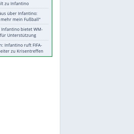
Aktuelle Ergebnisse, Tabellen
und Statistiken
Meistgelesen
"Infanti-No Go":
Pressestimmen zum Verbleib
des FIFA-Chefs
UEFA hält an FIFA-Boykott fest -
CAF hält zu Infantino
Matthäus über Infantino:
"Nicht mehr mein Fußball"