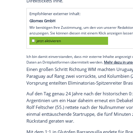
Buenos Aires
(SID) - Mit einem frustrier
Vizeweltmeister
Argentinien
sein Drama i
Endrunde der Fußball-WM 2018 fortgese
Tabellenfünfter und müssten derzeit in 
antreten.
Noch mehr in der Bredouille steckt Süd
Vidal
. Der Confed-Cup-Finalist fiel nach 
sechs zurück. Peru (24 Punkte) stürmte de
Tabelle an
Argentinien
(24) und
Chile
(23)
Direkttickets inne.
Empfohlener externer Inhalt:
Glomex GmbH
Wir benötigen Ihre Zustimmung, um den von un
anzuzeigen. Sie können diesen mit einem Klick a
jetzt aktivieren