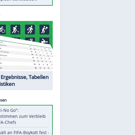
Diese Autos haben uns verlassen
Randale in Dresden: DFB-
Bundesgericht bestätigt Urteil
Mit diesen Tricks wird der Grill
ruckzuck sauber
So nutzt man alte Smartphones
sinnvoll
Das ist typisch schwedisch!
Datencenter