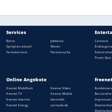
der Cafeteros, für die Monacos Torjäger 
markierte.
Weiter geht es am 5. Oktober, wenn
Arge
vier ausspielen.
Chile
könnte daheim ge
letzten WM-Hoffnungen
Paraguays
zerst
erwarten in
Brasilien
beziehungsweise
U
Qualifikation.
Quelle:
2017 SID (Sport Informationsdienst Neuss)