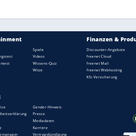
Falcao Garcia (56.) den verdienten Ausgleich
ntinien
gegen Peru praktisch ein Finale um Platz
gen
Ecuador
Boden gut machen,
Kolumbien
die
ören. Die
Schlusslichter
Bolivien
und
Venezuela
ruguay
die Topteams der Südamerika-
ZURÜCK ZUR STARTS