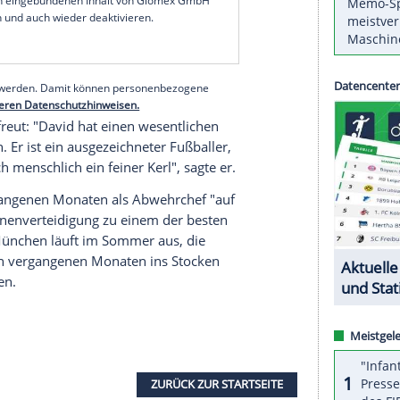
chtenagentur
APA
durchgeführten Wahl unter den
ndesligisten setzte sich der 28-Jährige vor
tzer
(
RB Leipzig
) und dem ungarischen Toptalent
se Auszeichnung sehr dankbar", sagte Rekordsieger
011 und 2016 sechsmal in Folge erhalten hatte.
serer Redaktion eingebundenen Inhalt von Glomex GmbH
nzeigen lassen und auch wieder deaktivieren.
halte angezeigt werden. Damit können personenbezogene
r dazu in unseren Datenschutzhinweisen.
igge
war erfreut: "
David
hat einen wesentlichen