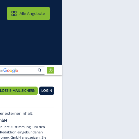
MAIL & CLOUD
Alle Angebote
KOSTENLOSE E-MAIL SICHERN
LOGIN
Video
Empfohlener externer Inhalt: