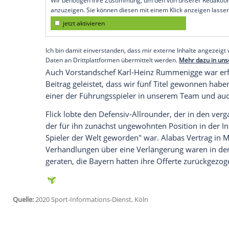
München
(SID) - Bei der von der Nachri
zwölf Trainern und Sportdirektoren der Bu
Nationalmannschaftskollege
Marcel Sabi
Dominik Szoboszlai
(RB Salzburg) durch.
"Es ist eine Riesen-Ehre. Ich bin für die
Alaba
, der die Auszeichnung zwischen 2
Empfohlener externer Inhalt:
Glomex GmbH
Wir benötigen Ihre Zustimmung, um den von un
anzuzeigen. Sie können diesen mit einem Klick a
jetzt aktivieren
Ich bin damit einverstanden, dass mir externe In
Daten an Drittplattformen übermittelt werden.
Meh
Auch Vorstandschef
Karl-Heinz Rummen