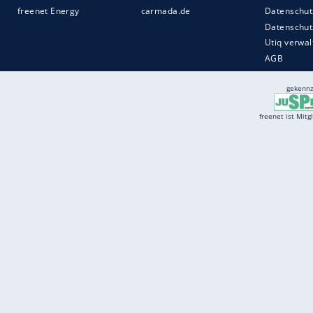
Services
Börse
Jobbörse
Spritpreis aktuell
Wetter
Ferientermine
Partnersuche
Online Angebote