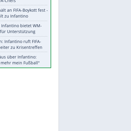
Aktuelle Ergebnisse, Tabellen
und Statistiken
Meistgelesen
"Infanti-No Go":
Pressestimmen zum Verbleib
EITE
des FIFA-Chefs
UEFA hält an FIFA-Boykott fest -
CAF hält zu Infantino