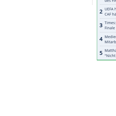
onnen haben. Er ist ein ausgezeichneter Fußballer,
m und auch menschlich ein feiner Kerl", sagte er.
r in den vergangenen Monaten als Abwehrchef "auf
on in der Innenverteidigung zu einem der besten
Vertrag in
München
läuft im Sommer aus, die
waren in den vergangenen Monaten ins Stocken
zurückgezogen.
ZURÜCK ZUR STARTS