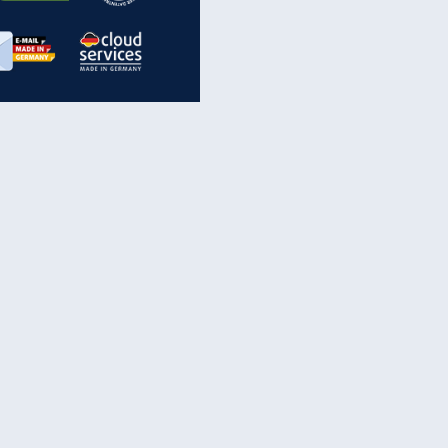
inanzen & Produkte
iscounter-Angebote
Online-Sicherheit
reenet Cloud
Ratenkredit
reenet Mail
Brutto-Netto-Rechner
reenet Webhosting
Rentenrechner
fz-Versicherung
TV-Vergleich