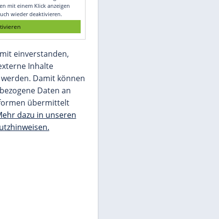
Glomex GmbH
Wir benötigen Ihre Zustimmung, um den
von unserer Redaktion eingebundenen
Inhalt von Glomex GmbH anzuzeigen. Sie
können diesen mit einem Klick anzeigen
lassen und auch wieder deaktivieren.
jetzt aktivieren
Ich bin damit einverstanden,
dass mir externe Inhalte
angezeigt werden. Damit können
personenbezogene Daten an
Drittplattformen übermittelt
werden.
Mehr dazu in unseren
Datenschutzhinweisen.