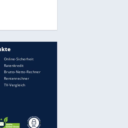
Times: Infantino bietet WM-
Finale für Unterstützung
Medien: Infantino ruft FIFA-
Mitarbeiter zu Krisentreffen
Matthäus über Infantino:
"Nicht mehr mein Fußball"