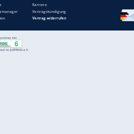
Entertainment
F
Cartoons
Spiele
D
Einbürgerungstest
Videos
f
Führerscheintest
Wissens-Quiz
f
Promi-Quiz
Witze
f
K
freenet