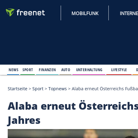
MOBILFUNK
NEWS
SPORT
FINANZEN
AUTO
UNTERHALTUNG
L
Startseite
>
Sport
>
Topnews
>
Alaba erneut Österre
Alaba erneut Österr