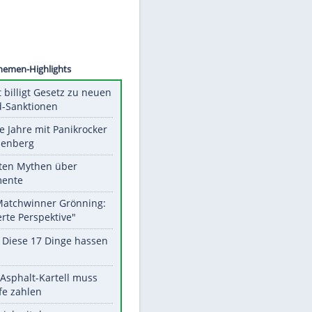
©
SID
Unsere Themen-Highlights
US-Senat billigt Gesetz zu neuen
Russland-Sanktionen
Durch die Jahre mit Panikrocker
Udo Lindenberg