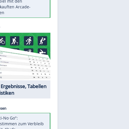
Die größten Mythen über
Medikamente
Berlins Matchwinner Grönning:
"Veränderte Perspektive"
Vorsicht: Diese 17 Dinge hassen
Katzen
Illegales Asphalt-Kartell muss
Mio-Strafe zahlen
Memo-Spiel mit den
meistverkauften Arcade-
Maschinen
Datencenter