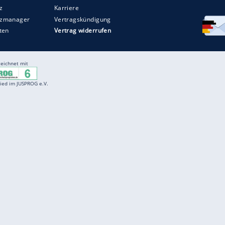
Entertainment
F
Cartoons
Spiele
D
Einbürgerungstest
Videos
f
Führerscheintest
Wissens-Quiz
f
Promi-Quiz
Witze
f
K
freenet