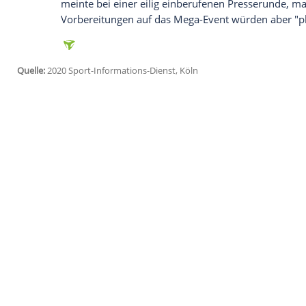
Ich bin damit einverstanden, dass mir externe In
Daten an Drittplattformen übermittelt werden.
Meh
Die Zweifel an der planmäßigen Durchfü
Organisatoren. Erst am Mittwoch hatte 
2020, eine mögliche Verschiebung um zwe
nicht einfach halten (die
Olympischen Spi
der japanischen Tageszeitung Asahi Shi
Alternativplan geben.
Diese Aussagen sorgten schon am Mittwoc
Seiko Hashimoto bekräftigte beinahe wor
der Spiele sei "unvorstellbar". Yoshiro 
meinte bei einer eilig einberufenen Press
Vorbereitungen auf das Mega-Event würd