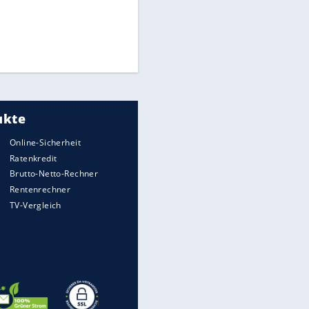
Matthäus über Infantino:
"Nicht mehr mein Fußball"
Times: Infantino bietet WM-
EITE
Finale für Unterstützung
Medien: Infantino ruft FIFA-
Mitarbeiter zu Krisentreffen