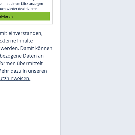
Glomex GmbH
Wir benötigen Ihre Zustimmung, um den
von unserer Redaktion eingebundenen
Inhalt von Glomex GmbH anzuzeigen. Sie
können diesen mit einem Klick anzeigen
lassen und auch wieder deaktivieren.
jetzt aktivieren
Ich bin damit einverstanden,
dass mir externe Inhalte
angezeigt werden. Damit können
personenbezogene Daten an
Drittplattformen übermittelt
werden.
Mehr dazu in unseren
Datenschutzhinweisen.