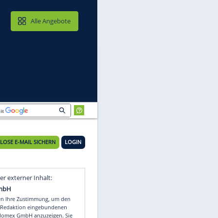
MAIL & CLOUD
Alle Angebote
KOSTENLOSE E-MAIL SICHERN
LOGIN
Video
Empfohlener externer Inhalt: