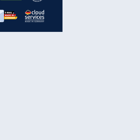
inanzen & Produkte
iscounter-Angebote
Online-Sicherheit
reenet Cloud
Ratenkredit
reenet Mail
Brutto-Netto-Rechner
reenet Webhosting
Rentenrechner
fz-Versicherung
TV-Vergleich