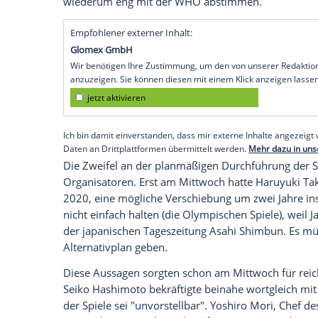
Tokio
(SID) -
Tokios
Gouverneurin
Yuriko
2020
in
Japans
Hauptstadt als Reaktion a
nicht in Betracht ziehen. Die 67-Jährige
Forderungen und auch auf die jüngste E
WHO
, welche die
Krise
nun offiziell als 
"Man kann nicht sagen, dass die Einstuf
Sommerspiele haben werde, sagte
Koike
Entscheidung über die Austragung des Spo
stattfinden soll, hat das
Internationale O
wiederum eng mit der
WHO
abstimmen.
Empfohlener externer Inhalt:
Glomex GmbH
Wir benötigen Ihre Zustimmung, um den von un
anzuzeigen. Sie können diesen mit einem Klick a
jetzt aktivieren