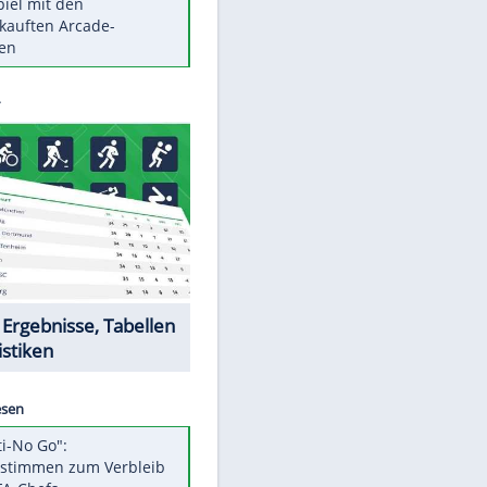
Die größten Mythen über
Medikamente
Auftakt-Misere gestoppt: Berlin
gewinnt in Bochum
Vorsicht: Diese 17 Dinge hassen
Katzen
Illegales Asphalt-Kartell muss
Mio-Strafe zahlen
Memo-Spiel mit den
meistverkauften Arcade-
Maschinen
Datencenter