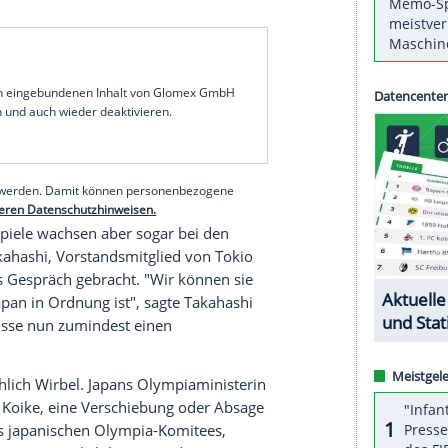
 Koike
will eine Absage der
Olympischen Spiele
uf die
Ausbreitung
des
Coronavirus
weiterhin
 reagierte am Donnerstag auf entsprechende
ntscheidung der
Weltgesundheitsorganisation
Pandemie betrachtet.
ung als Pandemie keine Auswirkungen" auf die
: "Aber eine Absage ist undenkbar." Die endgültige
rtfestes, das vom 24. Juli bis 9. August
lympische Komitee
(
IOC
) zu fällen. Dieses will sich
serer Redaktion eingebundenen Inhalt von Glomex GmbH
nzeigen lassen und auch wieder deaktivieren.