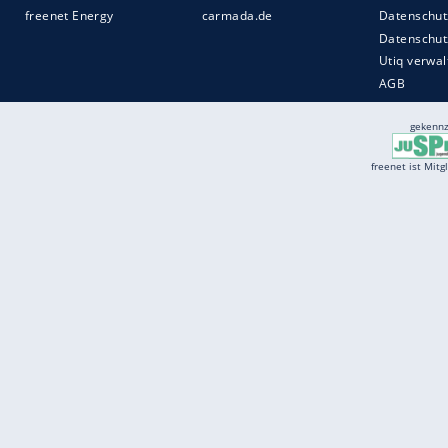
Services
Börse
Jobbörse
Spritpreis aktuell
Wetter
Ferientermine
Partnersuche
Online Angebote