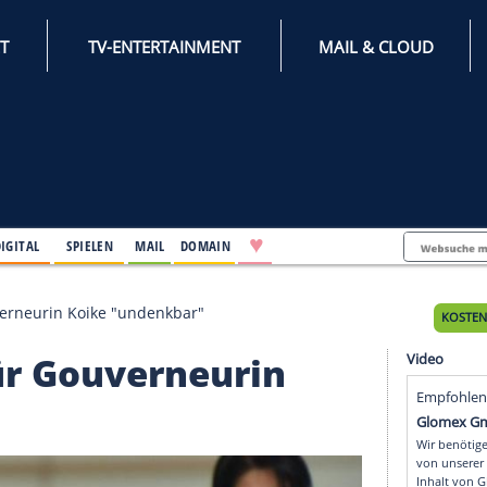
INTERNET
TV-ENTERTAINMENT
♥
IFESTYLE
DIGITAL
SPIELEN
MAIL
DOMAIN
20 für Gouverneurin Koike "undenkbar"
20 für Gouverneurin