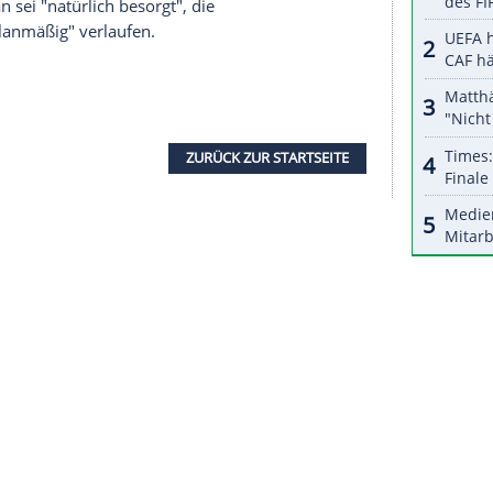
halte angezeigt werden. Damit können personenbezogene
r dazu in unseren Datenschutzhinweisen.
hrung der Spiele wachsen aber sogar bei den
Haruyuki Takahashi, Vorstandsmitglied von
Tokio
i Jahre ins Gespräch gebracht. "Wir können sie
ele
), weil
Japan
in Ordnung ist", sagte Takahashi
mbun. Es müsse nun zumindest einen
h für reichlich Wirbel.
Japans
Olympiaministerin
tgleich mit
Koike
, eine Verschiebung oder Absage
Mori, Chef des japanischen Olympia-Komitees,
erunde, man sei "natürlich besorgt", die
en aber "planmäßig" verlaufen.