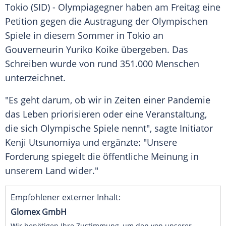
Tokio (SID) - Olympiagegner haben am Freitag eine
Petition
gegen die
Austragung
der
Olympischen
Spiele
in diesem
Sommer
in
Tokio
an
Gouverneurin
Yuriko Koike
übergeben. Das
Schreiben wurde von rund 351.000 Menschen
unterzeichnet.
"Es geht darum, ob wir in Zeiten einer
Pandemie
das
Leben
priorisieren oder eine Veranstaltung,
die sich
Olympische Spiele
nennt", sagte Initiator
Kenji
Utsunomiya
und ergänzte: "Unsere
Forderung spiegelt die öffentliche Meinung in
unserem Land wider."
Empfohlener externer Inhalt:
Glomex GmbH
Wir benötigen Ihre Zustimmung, um den von unserer