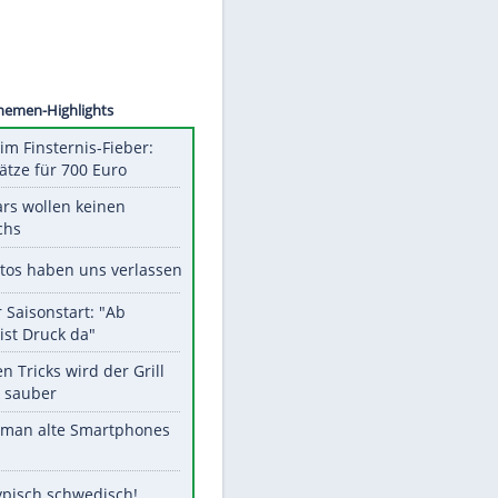
©
SID
Unsere Themen-Highlights
Spanien im Finsternis-Fieber:
Balkonplätze für 700 Euro
Diese Stars wollen keinen
Nachwuchs