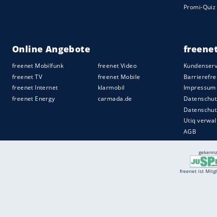
Nach der Pause wurde die Überlegenheit
größer.
Weinzierl
nahm Jungnationalspiel
Mittelfeld enttäuschte, vom Feld, um mi
Absicherung zu bringen. Als 20 Minuten v
kam, jubelten auch die Ajax-Fans. Der 33
angekündigt hat, liebäugelt mit einer R
Quelle:
2017 SID (Sport Informationsdienst Neuss)
Services