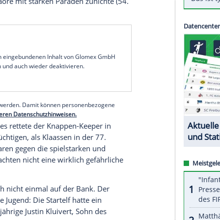
uten Europapokal-Triumph 20 Jahre nach dem
 im Viertelfinale zu platzen. Die Königsblauen
 desolaten Vorstellung das Hinspiel beim
 0:2 (0:1). Im Rückspiel am nächsten Donnerstag
chen
braucht der Bundesliga-Zehnte eine enorme
ale einzuziehen.
e Schalker Niederlage mit einem Foulelfmeter (23.)
enkirchener durften sich bei ihrem Torhüter
Ralf
ge nicht noch schwieriger wurde. Der 28-Jährige
Bertrand Traoré
mit starken Paraden zunichte (54.
serer Redaktion eingebundenen Inhalt von Glomex GmbH
nzeigen lassen und auch wieder deaktivieren.