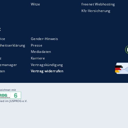
 des 33-maligen niederländischen Meisters noch
er Max Meyer, der wie seine Nebenleute im
t Benjamin Stambouli eine weitere defensive
or Schluss Torjäger Klaas-Jan Huntelaar ins Spiel
-Jährige, der seinen Abschied auf
Schalke
ückkehr nach
Amsterdam
.
ZURÜCK ZUR STARTS
Entertainment
F