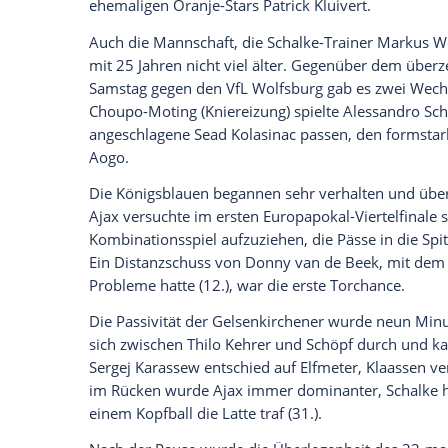
jetzt aktivieren
Ich bin damit einverstanden, dass mir externe In
Daten an Drittplattformen übermittelt werden.
Meh
Auch gegen den quirligen Ex-Gladbache
höchster Not (67.) und hatte zudem das G
Minute nur die Latte traf.
Fährmanns
Vor
schnellen Ajax-Youngsters völlig überford
Torchance zustande.
Bei
Ajax
saß der Ex-Schalker
Heiko West
niederländische Rekordmeister setzt kompl
Durchschnittsalter von 22 Jahren, Junior
ehemaligen Oranje-Stars Patrick Kluivert
Auch die Mannschaft, die Schalke-Traine
mit 25 Jahren nicht viel älter. Gegenü