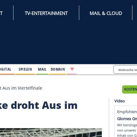
INTERNET
TV-ENTERTAINMENT
♥
IFESTYLE
DIGITAL
SPIELEN
MAIL
DOMAIN
halke droht Aus im Viertelfinale
chalke droht Aus im