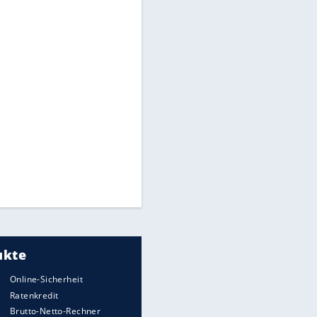
UEFA hält an FIFA-Boykott fest -
CAF hält zu Infantino
Medien: Infantino ruft FIFA-
Mitarbeiter zu Krisentreffen