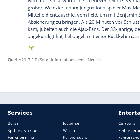
Samstag gegen den
VfL Wolfsburg
gab es
Choupo-Moting
(Kniereizung) spielte
Ale
angeschlagene
Sead Kolasinac
passen, de
Aogo
.
Die Königsblauen begannen sehr verhalte
Ajax
versuchte im ersten Europapokal-Vier
Kombinationsspiel aufzuziehen, die Päss
Ein Distanzschuss von Donny van de Bee
Probleme hatte (12.), war die erste Torch
Die Passivität der Gelsenkirchener wurd
sich zwischen Thilo Kehrer und
Schöpf
du
Sergej Karassew entschied auf Elfmeter,
im Rücken wurde
Ajax
immer dominante
einem Kopfball die Latte traf (31.).