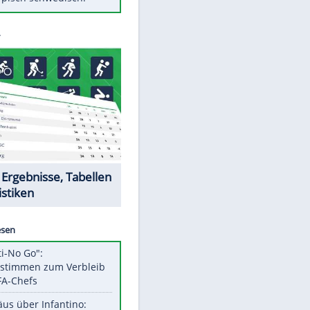
Diese Autos haben uns verlassen
Klose vor Saisonstart: "Ab
Sonntag ist Druck da"
Mit diesen Tricks wird der Grill
ruckzuck sauber
So nutzt man alte Smartphones
sinnvoll
Das ist typisch schwedisch!
Datencenter