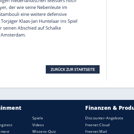
 zwei Wechsel: Für den verletzten Eric
Maxim
ssandro Schöpf
, kurz vor dem Anpfiff musste der
n formstarken Linksverteidiger ersetzte
Dennis
n und überließen den Gastgebern die Initiative.
telfinale seit 14 Jahren, sein schnelles
e in die Spitze waren aber zunächst noch ungenau.
k, mit dem Schalke-Torwart
Ralf Fährmann
ance.
e neun Minuten später bestraft.
Younes
dribbelte
rch und kam zu Fall. Der russische Schiedsrichter
Klaassen
verwandelte souverän. Mit der Führung
r,
Schalke
hatte Glück, dass Davinson Sanchez mit