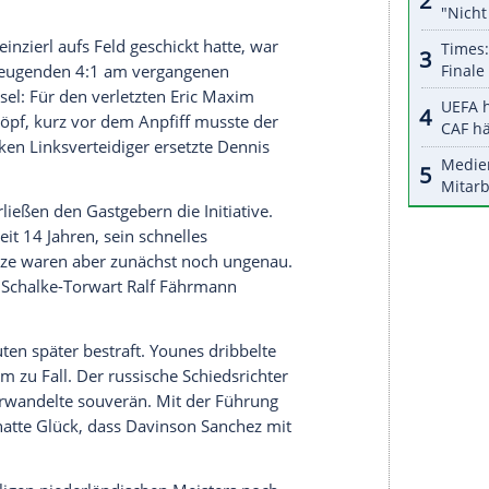
halte angezeigt werden. Damit können personenbezogene
r dazu in unseren Datenschutzhinweisen.
r
Amin Younes
rettete der Knappen-Keeper in
lück des Tüchtigen, als
Klaassen
in der 77.
derleute waren gegen die spielstarken und
ert und brachten nicht eine wirklich gefährliche
ermann
noch nicht einmal auf der Bank. Der
ett auf die Jugend: Die Startelf hatte ein
 war der 17-jährige
Justin Kluivert
, Sohn des
.
r
Markus Weinzierl
aufs Feld geschickt hatte, war
ber dem überzeugenden 4:1 am vergangenen