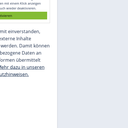
Glomex GmbH
Wir benötigen Ihre Zustimmung, um den
von unserer Redaktion eingebundenen
Inhalt von Glomex GmbH anzuzeigen. Sie
können diesen mit einem Klick anzeigen
lassen und auch wieder deaktivieren.
jetzt aktivieren
Ich bin damit einverstanden,
dass mir externe Inhalte
angezeigt werden. Damit können
personenbezogene Daten an
Drittplattformen übermittelt
werden.
Mehr dazu in unseren
Datenschutzhinweisen.