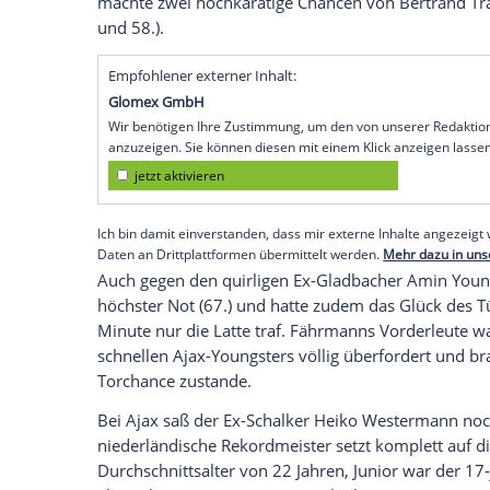
Amsterdam
(SID) - Der Traum vom erne
UEFA-Cup-Sieg droht für
Schalke 04
schon
verloren in der
Europa League
nach einer
Talentschuppen von
Ajax Amsterdam
mit
(21.05 Uhr/Sport1 und Sky) in
Gelsenkir
Leistungssteigerung, um noch ins Halbfin
Spielmacher
Davy Klaassen
besiegelte di
und einer Direktabnahme (53.). Die Gels
Fährmann
bedanken, dass die Ausgangsla
machte zwei hochkarätige Chancen von
und 58.).
Empfohlener externer Inhalt:
Glomex GmbH
Wir benötigen Ihre Zustimmung, um den von un
anzuzeigen. Sie können diesen mit einem Klick a