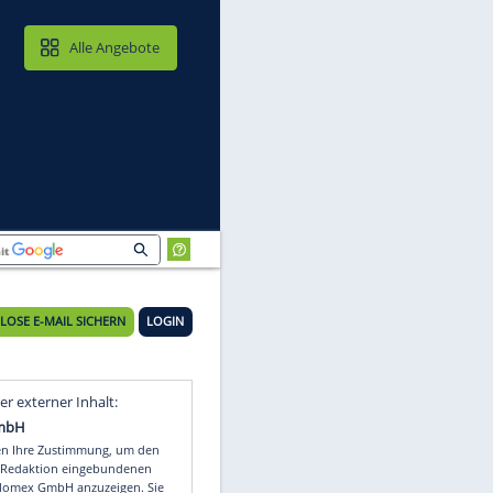
MAIL & CLOUD
Alle Angebote
KOSTENLOSE E-MAIL SICHERN
LOGIN
Video
Empfohlener externer Inhalt: