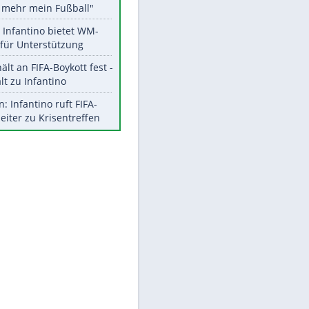
Aktuelle Ergebnisse, Tabellen
und Statistiken
Meistgelesen
"Infanti-No Go":
Pressestimmen zum Verbleib
des FIFA-Chefs
Matthäus über Infantino:
"Nicht mehr mein Fußball"
Times: Infantino bietet WM-
Finale für Unterstützung