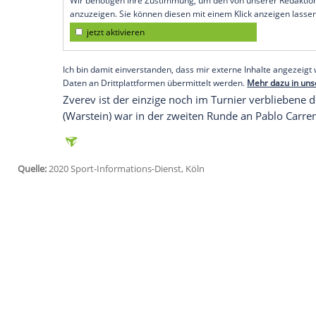
Runde der letzten 16 bekommt es der We
Mannarino zu tun.
Zverev
nahm seinem Gegner gleich das er
Break hinnehmen. Bereits nach 55 Minute
Matchball. Die beiden Kontrahenten hatt
Beim ATP-Masters in Cincinnati 2019 gin
Empfohlener externer Inhalt:
Glomex GmbH
Wir benötigen Ihre Zustimmung, um den von un
anzuzeigen. Sie können diesen mit einem Klick a
jetzt aktivieren
Ich bin damit einverstanden, dass mir externe In
Daten an Drittplattformen übermittelt werden.
Meh
Zverev
ist der einzige noch im Turnier ve