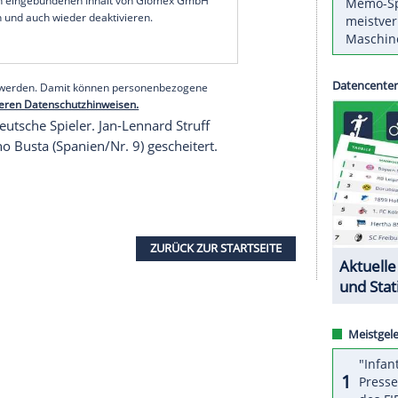
ltranglistensiebte nun mit dem Franzosen Adrian
ste Aufschlagspiel ab und musste selbst kein
n verwandelte der 23-Jährige seinen ersten
en sich zuvor erst einmal gegenübergestanden.
g der Sieg noch an Kecmanovic.
serer Redaktion eingebundenen Inhalt von Glomex GmbH
nzeigen lassen und auch wieder deaktivieren.
halte angezeigt werden. Damit können personenbezogene
r dazu in unseren Datenschutzhinweisen.
rbliebene deutsche Spieler. Jan-Lennard Struff