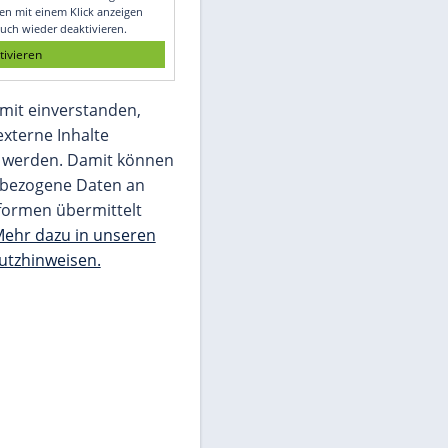
Glomex GmbH
Wir benötigen Ihre Zustimmung, um den
von unserer Redaktion eingebundenen
Inhalt von Glomex GmbH anzuzeigen. Sie
können diesen mit einem Klick anzeigen
lassen und auch wieder deaktivieren.
jetzt aktivieren
Ich bin damit einverstanden,
dass mir externe Inhalte
angezeigt werden. Damit können
personenbezogene Daten an
Drittplattformen übermittelt
werden.
Mehr dazu in unseren
Datenschutzhinweisen.