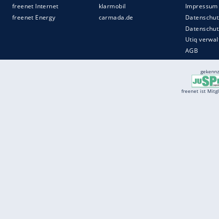
Services
Börse
Jobbörse
Spritpreis aktuell
Wetter
Ferientermine
Partnersuche