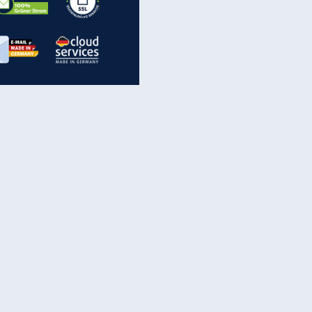
inanzen & Produkte
iscounter-Angebote
Online-Sicherheit
reenet Cloud
Ratenkredit
reenet Mail
Brutto-Netto-Rechner
reenet Webhosting
Rentenrechner
fz-Versicherung
TV-Vergleich