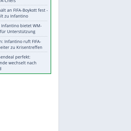
EITE
Aktuelle Ergebnisse, Tabellen
und Statistiken
Meistgelesen
"Infanti-No Go":
Pressestimmen zum Verbleib
des FIFA-Chefs
UEFA hält an FIFA-Boykott fest -
CAF hält zu Infantino