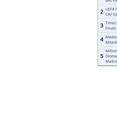
ablo Carreno Busta (Spanien/Nr. 9) gescheitert.
ZURÜCK ZUR STARTS