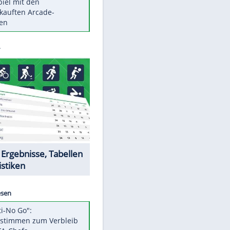
Die größten Mythen über
Medikamente
Braunschweig nach Kantersieg in
Magdeburg an der Spitze
Vorsicht: Diese 17 Dinge hassen
Katzen
Illegales Asphalt-Kartell muss
Mio-Strafe zahlen
Memo-Spiel mit den
meistverkauften Arcade-
Maschinen
Datencenter