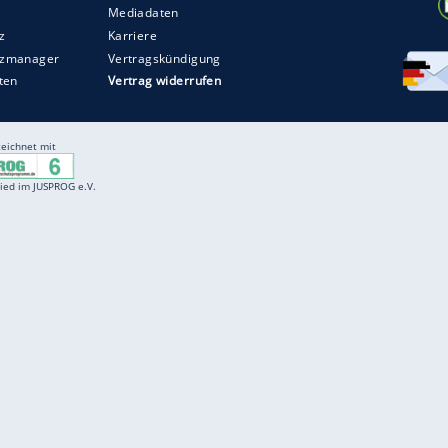
Entertainment
F
Cartoons
Spiele
D
Einbürgerungstest
Videos
f
Führerscheintest
Wissens-Quiz
f
Promi-Quiz
Witze
f
K