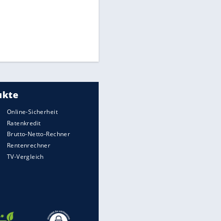
Times: Infantino bietet WM-
Finale für Unterstützung
Medien: Infantino ruft FIFA-
Mitarbeiter zu Krisentreffen
Millionendeal perfekt:
Diomande wechselt nach
Madrid