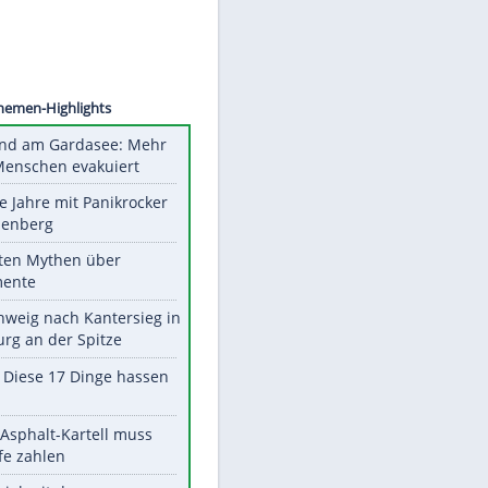
©
SID
Unsere Themen-Highlights
Waldbrand am Gardasee: Mehr
als 200 Menschen evakuiert
Durch die Jahre mit Panikrocker
Udo Lindenberg