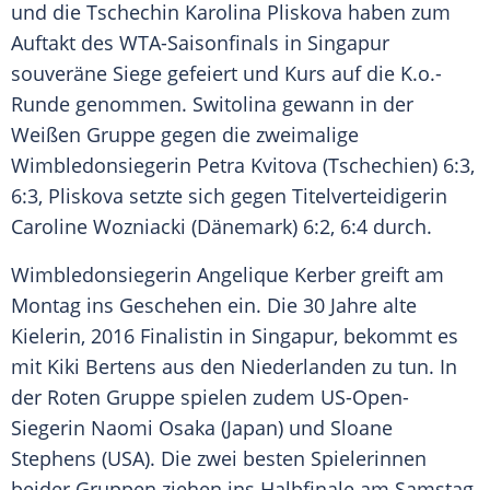
und die Tschechin
Karolina Pliskova
haben zum
Auftakt des WTA-Saisonfinals in
Singapur
souveräne Siege gefeiert und Kurs auf die K.o.-
Runde genommen.
Switolina
gewann in der
Weißen Gruppe gegen die zweimalige
Wimbledonsiegerin
Petra Kvitova
(
Tschechien
) 6:3,
6:3,
Pliskova
setzte sich gegen Titelverteidigerin
Caroline Wozniacki
(
Dänemark
) 6:2, 6:4 durch.
Wimbledonsiegerin
Angelique Kerber
greift am
Montag ins Geschehen ein. Die 30 Jahre alte
Kielerin, 2016 Finalistin in
Singapur
, bekommt es
mit
Kiki Bertens
aus den Niederlanden zu tun. In
der Roten Gruppe spielen zudem US-Open-
Siegerin Naomi Osaka (Japan) und
Sloane
Stephens
(USA). Die zwei besten Spielerinnen
beider Gruppen ziehen ins Halbfinale am Samstag