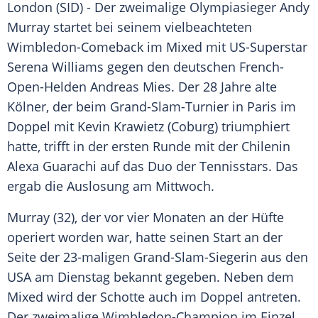
London
(SID) - Der zweimalige Olympiasieger
Andy
Murray
startet bei seinem vielbeachteten
Wimbledon-Comeback im
Mixed
mit US-Superstar
Serena Williams
gegen den deutschen French-
Open-Helden Andreas Mies. Der 28 Jahre alte
Kölner, der beim
Grand-Slam-Turnier
in
Paris
im
Doppel mit
Kevin Krawietz
(
Coburg
) triumphiert
hatte, trifft in der ersten Runde mit der Chilenin
Alexa Guarachi
auf das Duo der Tennisstars. Das
ergab die Auslosung am Mittwoch.
Murray
(32), der vor vier Monaten an der Hüfte
operiert worden war, hatte seinen Start an der
Seite der 23-maligen Grand-Slam-Siegerin aus den
USA am Dienstag bekannt gegeben. Neben dem
Mixed
wird der Schotte auch im Doppel antreten.
Der zweimalige Wimbledon-Champion im Einzel