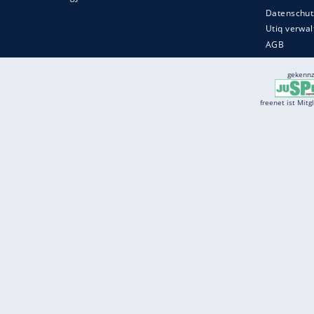
Services
Börse
Jobbörse
Spritpreis aktuell
Wetter
Ferientermine
Partnersuche
Online Angebote