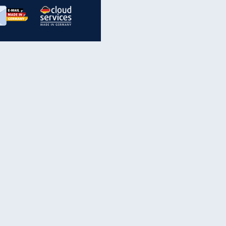
inanzen & Produkte
iscounter-Angebote
Online-Sicherheit
reenet Cloud
Ratenkredit
reenet Mail
Brutto-Netto-Rechner
reenet Webhosting
Rentenrechner
fz-Versicherung
TV-Vergleich