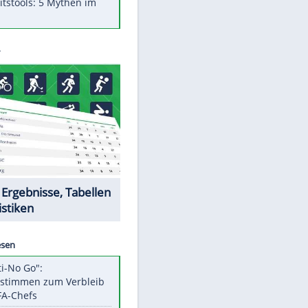
Was bei der Vogelfütterung
wirklich sinnvoll ist
"Infanti-No Go": Pressestimmen
zum Verbleib des FIFA-Chefs
Im Zeitraffer: Die Entwicklung
des Lenkrades
Lebensmittel, die nicht schlecht
werden
Sicherheitstools: 5 Mythen im
Check
Datencenter