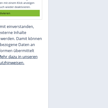
Glomex GmbH
Wir benötigen Ihre Zustimmung, um den
von unserer Redaktion eingebundenen
Inhalt von Glomex GmbH anzuzeigen. Sie
können diesen mit einem Klick anzeigen
lassen und auch wieder deaktivieren.
jetzt aktivieren
Ich bin damit einverstanden,
dass mir externe Inhalte
angezeigt werden. Damit können
personenbezogene Daten an
Drittplattformen übermittelt
werden.
Mehr dazu in unseren
Datenschutzhinweisen.