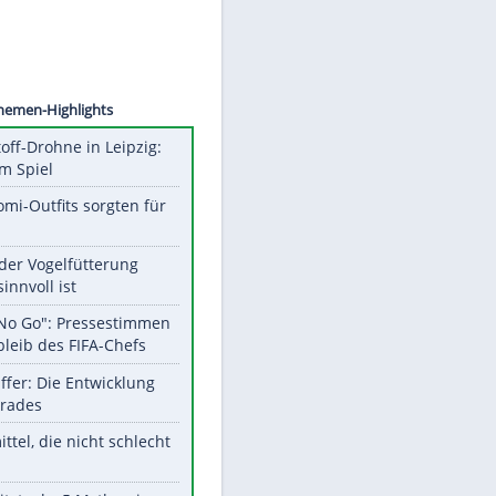
©
SID
Unsere Themen-Highlights
Sprengstoff-Drohne in Leipzig:
Semtex im Spiel
Diese Promi-Outfits sorgten für
Aufruhr!