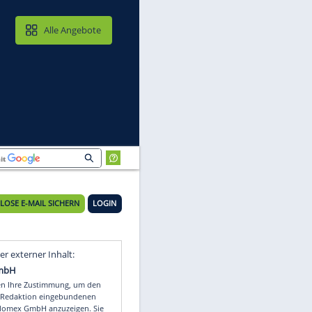
MAIL & CLOUD
Alle Angebote
KOSTENLOSE E-MAIL SICHERN
LOGIN
Video
Empfohlener externer Inhalt: