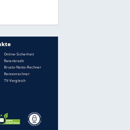
Times: Infantino bietet WM-
Finale für Unterstützung
Medien: Infantino ruft FIFA-
Mitarbeiter zu Krisentreffen
DFB: Ermittlungen im "Fall
Freigang" dauern noch an