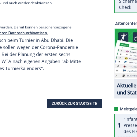
(ab 19. April), in
Köln
(17. Mai),
Berlin
(14. Juni)
die frühere Weltranglistenerste
Angelique Kerber
en
(ab 23. Mai).
Bad Homburg
ist unterdessen die
fung für
Wimbledon
(ab 28. Juni).
serer Redaktion eingebundenen Inhalt von Glomex GmbH
nzeigen lassen und auch wieder deaktivieren.
halte angezeigt werden. Damit können personenbezogene
r dazu in unseren Datenschutzhinweisen.
t am Mittwoch beim Turnier in Abu Dhabi. Die