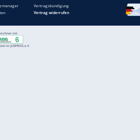
Entertainment
F
Cartoons
Spiele
D
Einbürgerungstest
Videos
f
Führerscheintest
Wissens-Quiz
f
Promi-Quiz
Witze
f
K
freenet