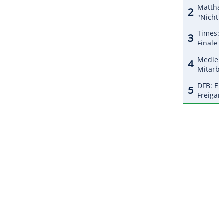
n
Jahreshälfte
sollen wegen der Corona-Pandemie
ert werden. Bei der Planung der ersten sechs
te sich die WTA nach eigenen Angaben "ab Mitte
estaltung des Turnierkalenders".
ZURÜCK ZUR STARTS