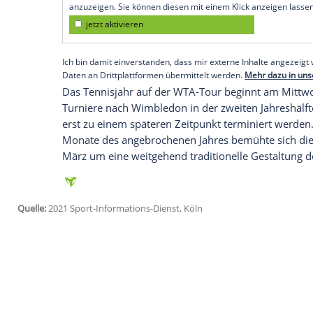
Jahreshälfte
die Wettbewerbe in
Stuttgart
und
Bad Homburg
(21. Juni).
Köln
dient dabei den Topspielerinnen um 
(Kiel) als Generalprobe für die
French Op
letzte Gelegenheit zu einer Formüberprü
Empfohlener externer Inhalt:
Glomex GmbH
Wir benötigen Ihre Zustimmung, um den von un
anzuzeigen. Sie können diesen mit einem Klick a
jetzt aktivieren
Ich bin damit einverstanden, dass mir externe In
Daten an Drittplattformen übermittelt werden.
Meh
Das Tennisjahr auf der WTA-Tour beginn