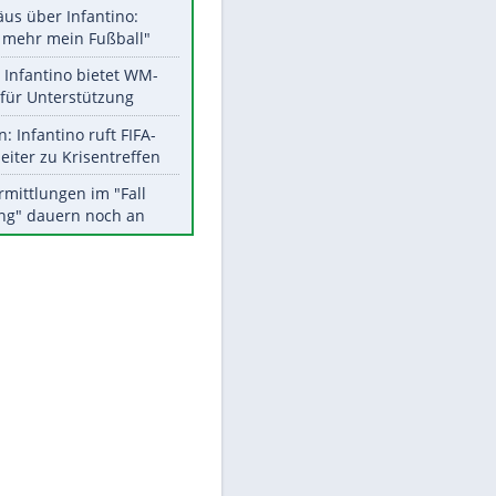
Aktuelle Ergebnisse, Tabellen
und Statistiken
EITE
Meistgelesen
"Infanti-No Go":
Pressestimmen zum Verbleib
des FIFA-Chefs
Matthäus über Infantino:
"Nicht mehr mein Fußball"