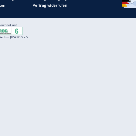
Entertainment
F
Cartoons
Spiele
D
Einbürgerungstest
Videos
f
Führerscheintest
Wissens-Quiz
f
Promi-Quiz
Witze
f
K
freenet
Kundenservice
Gender-Hinweis