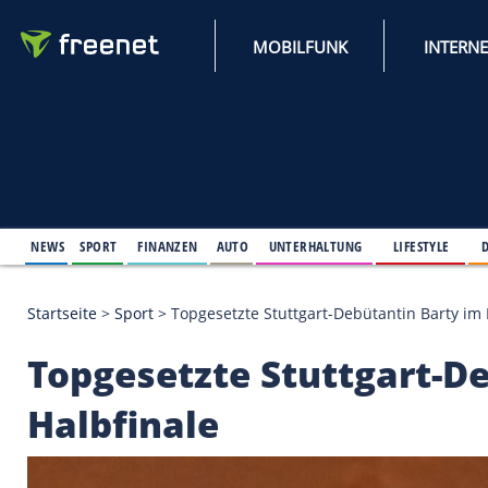
MOBILFUNK
NEWS
SPORT
FINANZEN
AUTO
UNTERHALTUNG
L
Startseite
>
Sport
>
Topgesetzte Stuttgart-Debütanti
Topgesetzte Stuttga