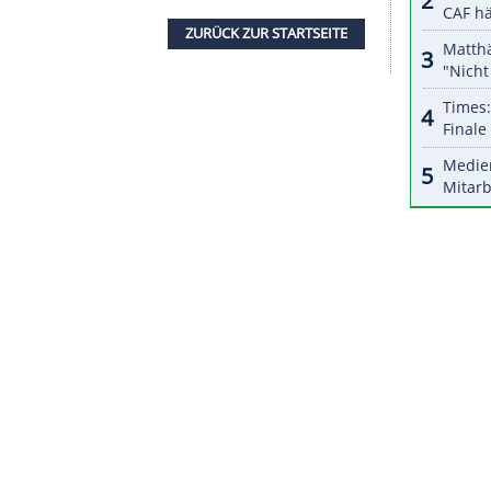
nale
Endstation
für die zweimalige Turniersiegerin
trotz eines 2:5-Rückstandes im zweiten Satz noch
idigerin
und zweimalige
Wimbledonsiegerin
Petra
 Donnerstag auch
Anna-Lena Friedsam
(Neuwied)
chieden. Insgesamt standen acht deutsche
Der
Sportwagen
von Hauptsponsor Porsche als
rin geht damit zum dritten Mal in Folge ins
ZURÜCK ZUR STARTS