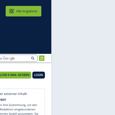
MAIL & CLOUD
Alle Angebote
KOSTENLOSE E-MAIL SICHERN
LOGIN
m
Video
Empfohlener externer Inhalt: