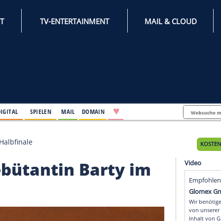
INTERNET
TV-ENTERTAINMENT
♥
IFESTYLE
DIGITAL
SPIELEN
MAIL
DOMAIN
n Barty im Halbfinale
rt-Debütantin Barty i