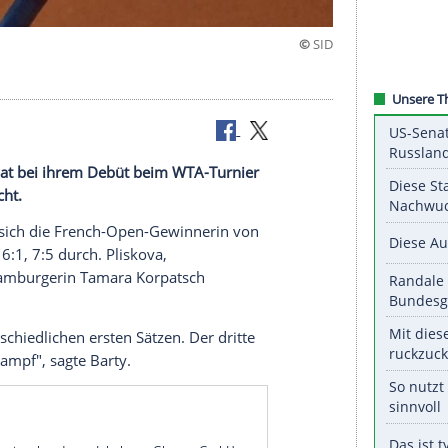
ale
ustralien
) hat bei ihrem Debüt beim
WTA-Turnier
finale
erreicht.