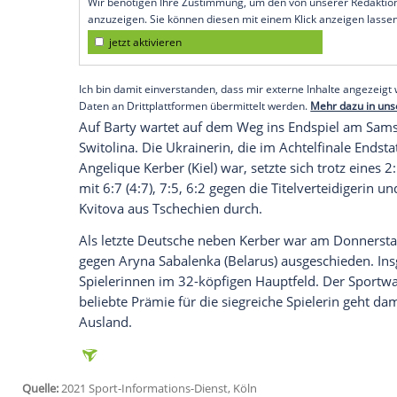
Köln (SID) - Am Tag vor ihrem 25.
Geburt
2019 gegen die Tschechin
Karolina Plisk
Turniersiegerin von 2018, hatte in Rund
ausgeschaltet.
"Es war ein unglaubliches Match mit zwei
Satz war außergewöhnlich. Es war ein ric
Empfohlener externer Inhalt:
Glomex GmbH
Wir benötigen Ihre Zustimmung, um den von un
anzuzeigen. Sie können diesen mit einem Klick a
jetzt aktivieren
Ich bin damit einverstanden, dass mir externe In
Daten an Drittplattformen übermittelt werden.
Meh
Auf
Barty
wartet auf dem Weg ins Endspi