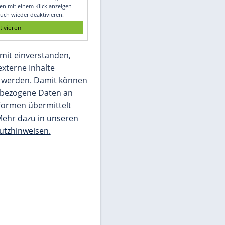
Glomex GmbH
Wir benötigen Ihre Zustimmung, um den
von unserer Redaktion eingebundenen
Inhalt von Glomex GmbH anzuzeigen. Sie
können diesen mit einem Klick anzeigen
lassen und auch wieder deaktivieren.
jetzt aktivieren
Ich bin damit einverstanden,
dass mir externe Inhalte
angezeigt werden. Damit können
personenbezogene Daten an
Drittplattformen übermittelt
werden.
Mehr dazu in unseren
Datenschutzhinweisen.