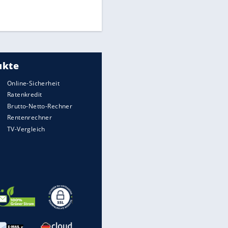
Times: Infantino bietet WM-
Finale für Unterstützung
Medien: Infantino ruft FIFA-
Mitarbeiter zu Krisentreffen