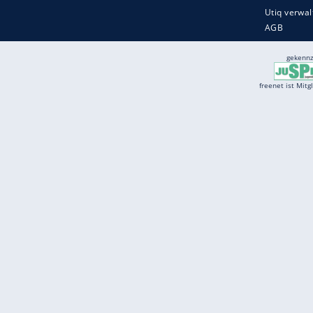
Services
Börse
Jobbörse
Spritpreis aktuell
Wetter
Ferientermine
Partnersuche
Online Angebote
freenet Mobilfunk
freenet Video