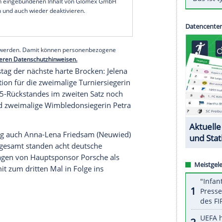
stag
setzte sich die French-Open-Gewinnerin von
ova
mit 2:6, 6:1, 7:5 durch.
Pliskova
,
e eins die Hamburgerin
Tamara Korpatsch
 sehr unterschiedlichen ersten Sätzen. Der dritte
htig guter Kampf", sagte
Barty
.
serer Redaktion eingebundenen Inhalt von Glomex GmbH
nzeigen lassen und auch wieder deaktivieren.
halte angezeigt werden. Damit können personenbezogene
r dazu in unseren Datenschutzhinweisen.
el am Samstag der nächste harte Brocken:
Jelena