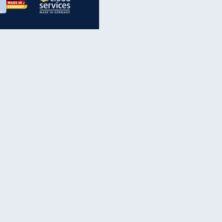
inanzen & Produkte
iscounter-Angebote
Online-Sicherheit
reenet Cloud
Ratenkredit
reenet Mail
Brutto-Netto-Rechner
reenet Webhosting
Rentenrechner
fz-Versicherung
TV-Vergleich