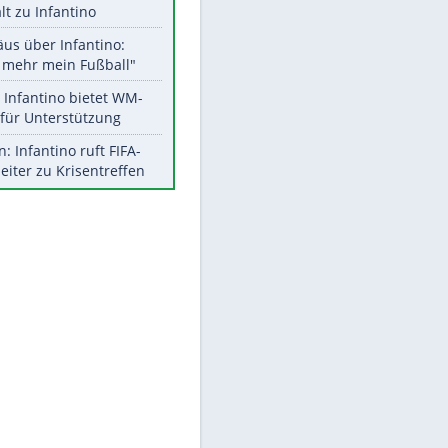
Aktuelle Ergebnisse, Tabellen
und Statistiken
Meistgelesen
"Infanti-No Go":
Pressestimmen zum Verbleib
des FIFA-Chefs
UEFA hält an FIFA-Boykott fest -
CAF hält zu Infantino
EITE
Matthäus über Infantino:
"Nicht mehr mein Fußball"