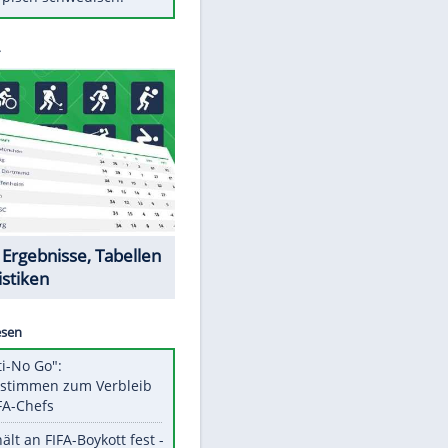
Diese Autos haben uns verlassen
Randale in Dresden: DFB-
Bundesgericht bestätigt Urteil
Mit diesen Tricks wird der Grill
ruckzuck sauber
So nutzt man alte Smartphones
sinnvoll
Das ist typisch schwedisch!
Datencenter