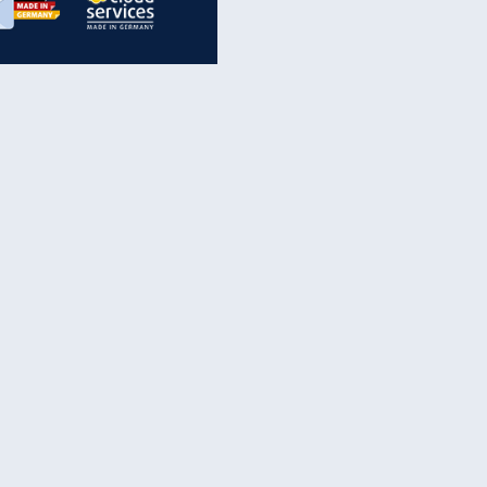
inanzen & Produkte
iscounter-Angebote
Online-Sicherheit
reenet Cloud
Ratenkredit
reenet Mail
Brutto-Netto-Rechner
reenet Webhosting
Rentenrechner
fz-Versicherung
TV-Vergleich