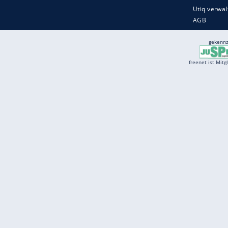
Services
Börse
Jobbörse
Spritpreis aktuell
Wetter
Ferientermine
Partnersuche
Online Angebote
freenet Mobilfunk
freenet Video