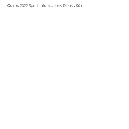
weiterer Topspieler auf. Der Grieche
Stef
seine
Zusage
für das
Vorbereitungsturnie
Weitere Top-10-Spieler in Halle sind Te
und US-Open-Champion Daniil
Medwed
Tsitsipas (23) kommt nach 2018 zum zweit
zweiten Runde ausgeschieden. Rasen geh
Open-Finalisten. In
Wimbledon
verlor er
in der ersten Runde.
Quelle:
2022 Sport-Informations-Dienst, Köln