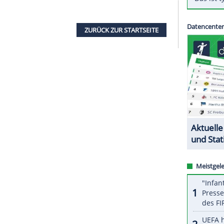
anos Tsitsipas
, derzeit Weltranglistenfünfter, gab
r
auf
Wimbledon
. Das teilten die
Veranstalter
mit.
nnis-Olympiasieger
Alexander Zverev
(Hamburg)
ew
(Russland).
en Mal nach Halle. Vor vier Jahren war er in der
ört nicht zu den bevorzugten Belägen des French-
 bei den vergangenen beiden Austragungen jeweils
ZURÜCK ZUR STARTS