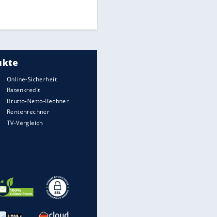
Times: Infantino bietet WM-
Finale für Unterstützung
Medien: Infantino ruft FIFA-
Mitarbeiter zu Krisentreffen