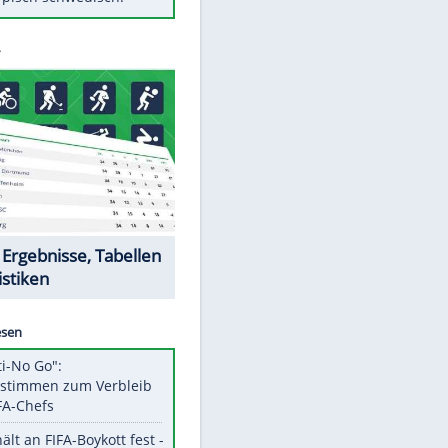
Diese Autos haben uns verlassen
Auftakt-Misere gestoppt: Berlin
gewinnt in Bochum
Mit diesen Tricks wird der Grill
ruckzuck sauber
So nutzt man alte Smartphones
sinnvoll
Das ist typisch schwedisch!
Datencenter
EITE