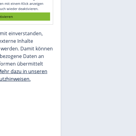
Glomex GmbH
Wir benötigen Ihre Zustimmung, um den
von unserer Redaktion eingebundenen
Inhalt von Glomex GmbH anzuzeigen. Sie
können diesen mit einem Klick anzeigen
lassen und auch wieder deaktivieren.
jetzt aktivieren
Ich bin damit einverstanden,
dass mir externe Inhalte
angezeigt werden. Damit können
personenbezogene Daten an
Drittplattformen übermittelt
werden.
Mehr dazu in unseren
Datenschutzhinweisen.