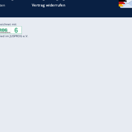
Entertainment
F
Cartoons
Spiele
D
Einbürgerungstest
Videos
f
Führerscheintest
Wissens-Quiz
f
Promi-Quiz
Witze
f
K
freenet
Kundenservice
Gender-Hinweis