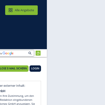
MAIL & CLOUD
Alle Angebote
KOSTENLOSE E-MAIL SICHERN
LOGIN
Video
Empfohlener externer Inhalt: