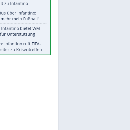
Aktuelle Ergebnisse, Tabellen
und Statistiken
Meistgelesen
"Infanti-No Go":
Pressestimmen zum Verbleib
des FIFA-Chefs
UEFA hält an FIFA-Boykott fest -
CAF hält zu Infantino
Matthäus über Infantino:
"Nicht mehr mein Fußball"