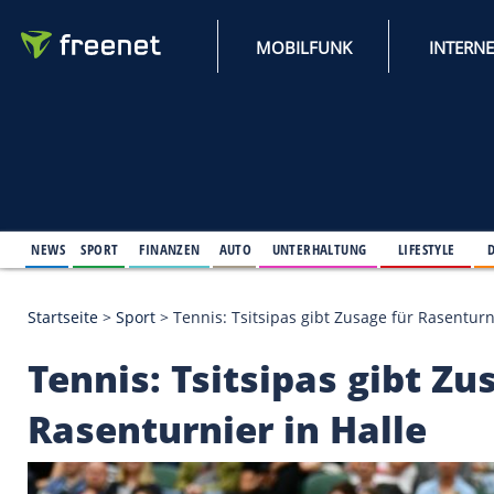
MOBILFUNK
NEWS
SPORT
FINANZEN
AUTO
UNTERHALTUNG
L
Startseite
>
Sport
>
Tennis: Tsitsipas gibt Zusage fü
Tennis: Tsitsipas gi