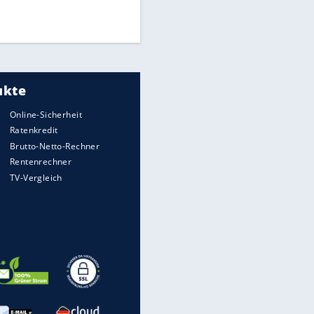
UEFA hält an FIFA-Boykott fest -
CAF hält zu Infantino
Medien: Infantino ruft FIFA-
Mitarbeiter zu Krisentreffen