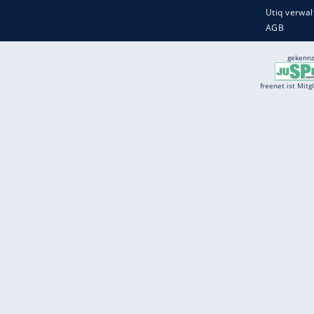
Services
Börse
Jobbörse
Spritpreis aktuell
Wetter
Ferientermine
Partnersuche
Online Angebote
freenet Mobilfunk
freenet Video