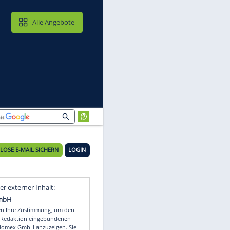
MAIL & CLOUD
Alle Angebote
KOSTENLOSE E-MAIL SICHERN
LOGIN
n
Video
Empfohlener externer Inhalt: