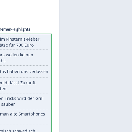
©
SID
Unsere Themen-Highlights
Spanien im Finsternis-Fieber:
Balkonplätze für 700 Euro
Diese Stars wollen keinen
Nachwuchs