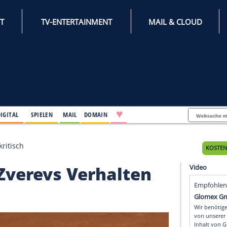
INTERNET
TV-ENTERTAINMENT
♥
IFESTYLE
DIGITAL
SPIELEN
MAIL
DOMAIN
Verhalten kritisch
eht Zverevs Verhalte