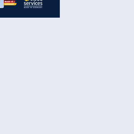
inanzen & Produkte
iscounter-Angebote
Online-Sicherheit
reenet Cloud
Ratenkredit
reenet Mail
Brutto-Netto-Rechner
reenet Webhosting
Rentenrechner
fz-Versicherung
TV-Vergleich