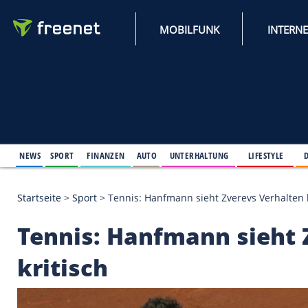
MOBILFUNK
NEWS
SPORT
FINANZEN
AUTO
UNTERHALTUNG
L
Startseite
>
Sport
>
Tennis: Hanfmann sieht Zverevs 
Tennis: Hanfmann si