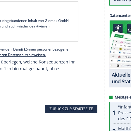
 "Advantage - der Tennis & Sportpodcast". Am
ht, die den deutschen Topspieler bei einer Party
ittenen Adria-Tour gesagt, er wolle sich in
acht: Mein Gott, Junge. Du machst dir das Leben
sehe zudem "auch mal wieder, dass man sich von
der
Rafael Nadal
nicht nur spielerisch etwas
P-Weltrangliste fügte an: "Den Beiden wäre so
serer Redaktion eingebundenen Inhalt von Glomex GmbH
nzeigen lassen und auch wieder deaktivieren.