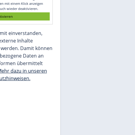
Glomex GmbH
Wir benötigen Ihre Zustimmung, um den
von unserer Redaktion eingebundenen
Inhalt von Glomex GmbH anzuzeigen. Sie
können diesen mit einem Klick anzeigen
lassen und auch wieder deaktivieren.
jetzt aktivieren
Ich bin damit einverstanden,
dass mir externe Inhalte
angezeigt werden. Damit können
personenbezogene Daten an
Drittplattformen übermittelt
werden.
Mehr dazu in unseren
Datenschutzhinweisen.