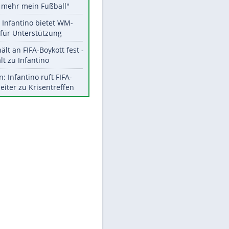
Aktuelle Ergebnisse, Tabellen
und Statistiken
Meistgelesen
"Infanti-No Go":
EITE
Pressestimmen zum Verbleib
des FIFA-Chefs
Matthäus über Infantino:
"Nicht mehr mein Fußball"
Times: Infantino bietet WM-
Finale für Unterstützung