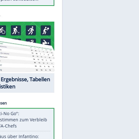
Diese Autos haben uns verlassen
FCH: Schmidt lässt Zukunft
weiter offen
Mit diesen Tricks wird der Grill
ruckzuck sauber
So nutzt man alte Smartphones
sinnvoll
Das ist typisch schwedisch!
Datencenter