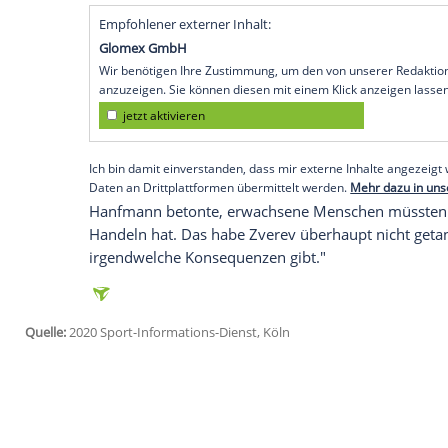
nächste Aktion", sagte der 28-Jährige in
Sonntag waren Videoaufnahmen aufgetauc
zeigen.
Zverev
hatte zuvor nach der umstr
häusliche Isolation begeben.
"Ich habe das Video gesehen und mir ged
echt nicht leicht", sagte
Hanfmann
. Man 
den oberen Spielern wie
Roger Federer
o
abschauen kann." Die Nummer 143 der AT
etwas ziemlich sicher nicht passiert."
Empfohlener externer Inhalt:
Glomex GmbH
Wir benötigen Ihre Zustimmung, um den von un
anzuzeigen. Sie können diesen mit einem Klick a
jetzt aktivieren