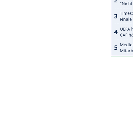
halte angezeigt werden. Damit können personenbezogene
r dazu in unseren Datenschutzhinweisen.
n müssten überlegen, welche Konsequenzen ihr
nicht getan: "Ich bin mal gespannt, ob es
ZURÜCK ZUR STARTS