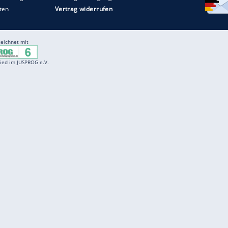
Entertainment
F
Cartoons
Spiele
D
Einbürgerungstest
Videos
f
Führerscheintest
Wissens-Quiz
f
Promi-Quiz
Witze
f
K
freenet
Kundenservice
Gender-Hinweis