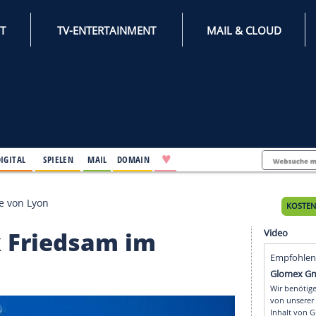
INTERNET
TV-ENTERTAINMENT
♥
IFESTYLE
DIGITAL
SPIELEN
MAIL
DOMAIN
am im Finale von Lyon
hreck Friedsam im