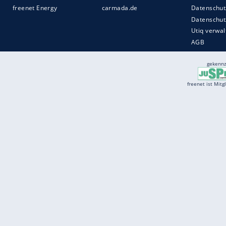
Services
Börse
Jobbörse
Spritpreis aktuell
Wetter
Ferientermine
Partnersuche
Online Angebote