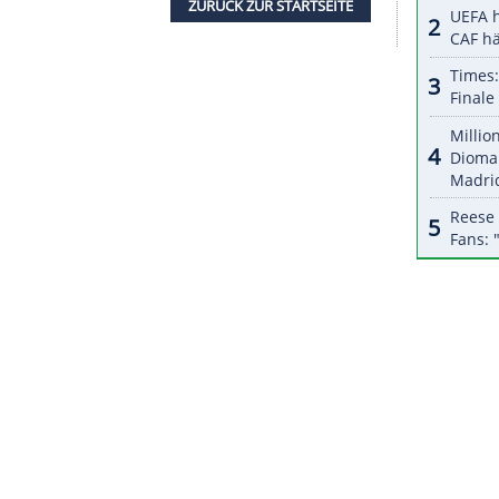
halte angezeigt werden. Damit können personenbezogene
r dazu in unseren Datenschutzhinweisen.
Finale von Linz der Russin
Anastassija
ssen. Gewinnt
Friedsam
ihren ersten Titel, klettert
Platzierung (45.) hatte sie im August 2016 erreicht,
n wurde.
sam
zum Favoritenschreck gemausert, indem sie
rem Lokalmatadorin Kristina Mladenovic, Nummer
zte Slowakin Viktoria Kuzmova besiegte.
ZURÜCK ZUR STARTS