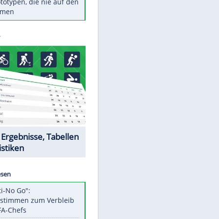
Diese TV-Legenden sind bis
heute unvergessen
Woran man Menschen mit
niedrigem EQ erkennt
Torlos gegen Kaiserslautern:
Stotterstart von Wolfsburg
Ist ein Vulkanausbruch in
Deutschland möglich?
5 VW-Prototypen, die nie auf den
Markt kamen
Datencenter