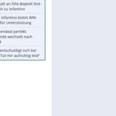
Aktuelle Ergebnisse, Tabellen
und Statistiken
Meistgelesen
"Infanti-No Go":
Pressestimmen zum Verbleib
des FIFA-Chefs
EITE
UEFA hält an FIFA-Boykott fest -
CAF hält zu Infantino