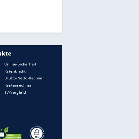
Times: Infantino bietet WM-
Finale für Unterstützung
Millionendeal perfekt:
Diomande wechselt nach
Madrid
Reese entschuldigt sich bei
Fans: "Tut mir aufrichtig leid"