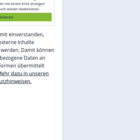
Glomex GmbH
Wir benötigen Ihre Zustimmung, um den
von unserer Redaktion eingebundenen
Inhalt von Glomex GmbH anzuzeigen. Sie
können diesen mit einem Klick anzeigen
lassen und auch wieder deaktivieren.
jetzt aktivieren
Ich bin damit einverstanden,
dass mir externe Inhalte
angezeigt werden. Damit können
personenbezogene Daten an
Drittplattformen übermittelt
werden.
Mehr dazu in unseren
Datenschutzhinweisen.