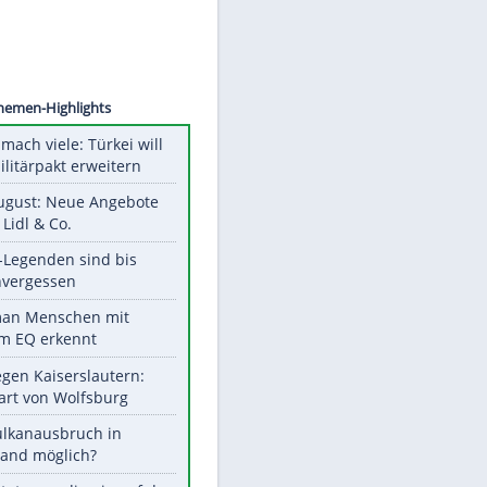
©
SID
Unsere Themen-Highlights
Aus drei mach viele: Türkei will
neuen Militärpakt erweitern
Ab 10. August: Neue Angebote
bei ALDI, Lidl & Co.