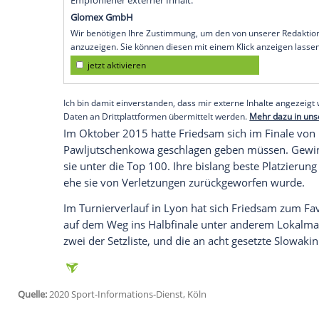
Köln
(SID) - Die Weltranglisten-136. aus
N
275.000 Dollar dotierten
Hallenturniers
Darja Kassatkina mit 6:3, 3:6, 6:2. Nach
Matchball.
Die 26-Jährige greift am Sonntag (14.45 
Siegerin
Sofia Kenin
aus den USA nach ihr
sich in ihrem Halbfinale in einem Tiebre
7:6 (7:5), 6:7 (2:7), 7:6 (7:2) durch.
Empfohlener externer Inhalt:
Glomex GmbH
Wir benötigen Ihre Zustimmung, um den von un
anzuzeigen. Sie können diesen mit einem Klick a
jetzt aktivieren