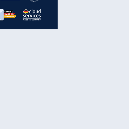
inanzen & Produkte
iscounter-Angebote
Online-Sicherheit
reenet Cloud
Ratenkredit
reenet Mail
Brutto-Netto-Rechner
reenet Webhosting
Rentenrechner
fz-Versicherung
TV-Vergleich