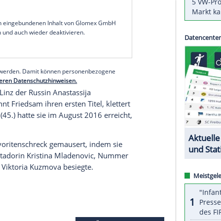
euwied
besiegte in der
Vorschlussrunde
des mit
in
Lyon
die an Position sieben gesetzte Russin
 2:05 Stunden verwandelte
Friedsam
ihren ersten
Uhr) gegen die topgesetzte Australian-Open-
em ersten Titel auf der WTA-Tour.
Kenin
setzte
ak-Krimi gegen die Belgierin Alison van Uytvanck
serer Redaktion eingebundenen Inhalt von Glomex GmbH
nzeigen lassen und auch wieder deaktivieren.