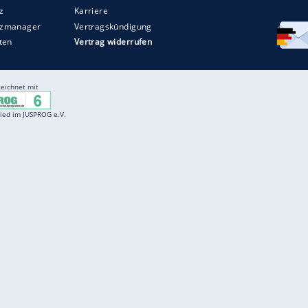
Entertainment
F
Cartoons
Spiele
D
Einbürgerungstest
Videos
f
Führerscheintest
Wissens-Quiz
f
Promi-Quiz
Witze
f
K
freenet