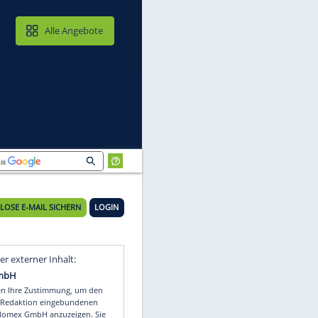
MAIL & CLOUD
Alle Angebote
KOSTENLOSE E-MAIL SICHERN
LOGIN
Video
Empfohlener externer Inhalt: