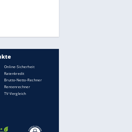
Times: Infantino bietet WM-
Finale für Unterstützung
Medien: Infantino ruft FIFA-
Mitarbeiter zu Krisentreffen
Millionendeal perfekt:
Diomande wechselt nach
Madrid