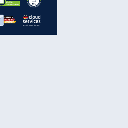
inanzen & Produkte
iscounter-Angebote
Online-Sicherheit
reenet Cloud
Ratenkredit
reenet Mail
Brutto-Netto-Rechner
reenet Webhosting
Rentenrechner
fz-Versicherung
TV-Vergleich