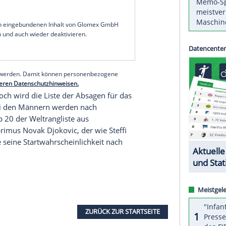
el Evans
(31) ist neun Tage vor dem Beginn der
das
Coronavirus
getestet worden und wird
nen. Das teilte der Weltranglisten-28. am
os enttäuscht" und habe sich in
Isolation
begeben.
nta
(30) ihre Olympia-Teilnahme abgesagt.
ch vor dem Rasen-Höhepunkt
Wimbledon
infiziert.
rainieren können, begründete die dreimalige
cht.
serer Redaktion eingebundenen Inhalt von Glomex GmbH
nzeigen lassen und auch wieder deaktivieren.