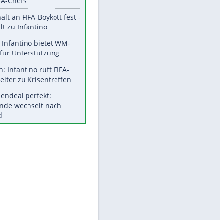
Aktuelle Ergebnisse, Tabellen
und Statistiken
Meistgelesen
"Infanti-No Go":
EITE
Pressestimmen zum Verbleib
des FIFA-Chefs
UEFA hält an FIFA-Boykott fest -
CAF hält zu Infantino