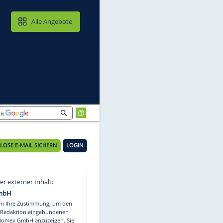
MAIL & CLOUD
Alle Angebote
KOSTENLOSE E-MAIL SICHERN
LOGIN
Video
Empfohlener externer Inhalt: