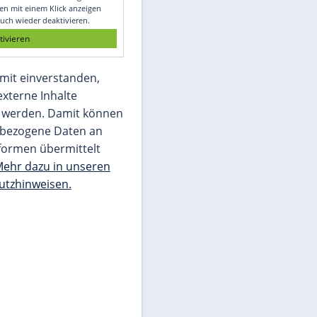
Glomex GmbH
Wir benötigen Ihre Zustimmung, um den
von unserer Redaktion eingebundenen
Inhalt von Glomex GmbH anzuzeigen. Sie
können diesen mit einem Klick anzeigen
lassen und auch wieder deaktivieren.
jetzt aktivieren
Ich bin damit einverstanden,
dass mir externe Inhalte
angezeigt werden. Damit können
personenbezogene Daten an
Drittplattformen übermittelt
werden.
Mehr dazu in unseren
Datenschutzhinweisen.