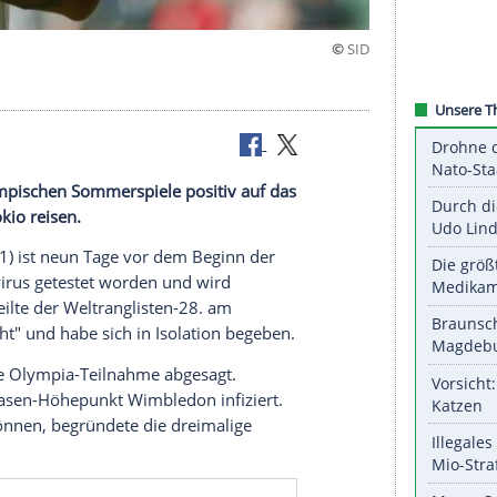
tet
inn der
Olympischen Sommerspiele
positiv auf das
icht nach
Tokio
reisen.