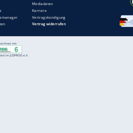
Entertainment
F
Cartoons
Spiele
D
Einbürgerungstest
Videos
f
Führerscheintest
Wissens-Quiz
f
Promi-Quiz
Witze
f
K