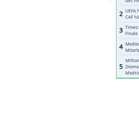
halte angezeigt werden. Damit können personenbezogene
r dazu in unseren Datenschutzhinweisen.
ärter
, dennoch wird die Liste der Absagen für das
länger. Bei den Männern werden nach
aktuellen Top 20 der
Weltrangliste
aus
.
Branchenprimus
Novak Djokovic
, der wie
Steffi
, bezifferte seine Startwahrscheinlichkeit nach
ZURÜCK ZUR STARTS