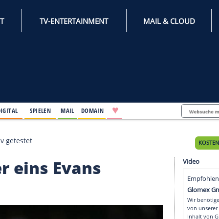
INTERNET
TV-ENTERTAINMENT
♥
IFESTYLE
DIGITAL
SPIELEN
MAIL
DOMAIN
vans positiv getestet
ummer eins Evans