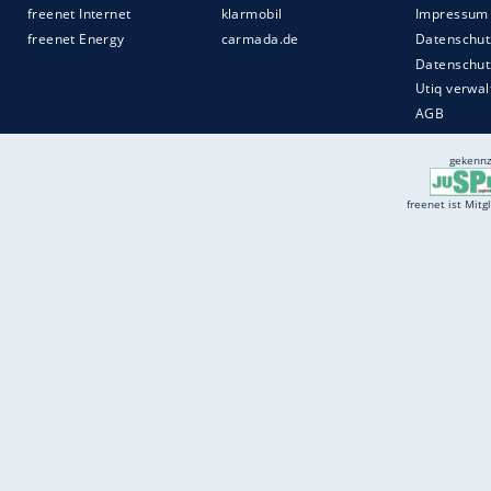
Services
Börse
Jobbörse
Spritpreis aktuell
Wetter
Ferientermine
Partnersuche