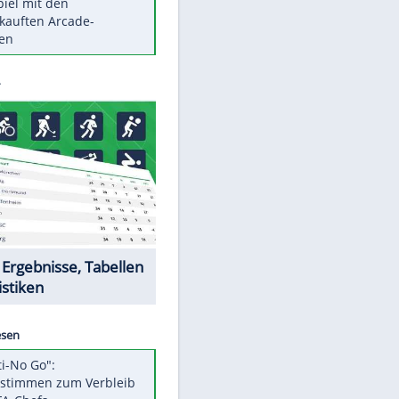
Die größten Mythen über
Medikamente
Braunschweig nach Kantersieg in
Magdeburg an der Spitze
Vorsicht: Diese 17 Dinge hassen
Katzen
Illegales Asphalt-Kartell muss
Mio-Strafe zahlen
Memo-Spiel mit den
meistverkauften Arcade-
Maschinen
Datencenter