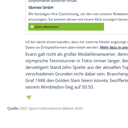
Köln (SID) - Der britische
Tennisprofi
Dani
Olympischen Sommerspiele
positiv auf 
entsprechend nicht nach
Tokio
reisen kön
Mittwoch bei
Instagram
mit. Er sei "maßl
Erst am Dienstagabend hatte
Johanna Ko
Großbritanniens Nummer eins hatte si
Seit zweieinhalb Wochen habe sie nicht t
Major-Halbfinalistin ihren Olympia-Verzi
Empfohlener externer Inhalt:
Glomex GmbH
Wir benötigen Ihre Zustimmung, um den von un
anzuzeigen. Sie können diesen mit einem Klick a
jetzt aktivieren