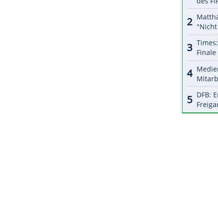
halte angezeigt werden. Damit können personenbezogene
r dazu in unseren Datenschutzhinweisen.
agte Rybakina: "Wir kennen uns ziemlich gut und
bleiben." Die einstige Wimbledon-Siegerin stand
 2023, als sie in drei hart umkämpften Sätzen
ZURÜCK ZUR STARTS