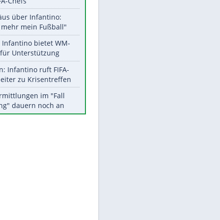
Aktuelle Ergebnisse, Tabellen
und Statistiken
EITE
Meistgelesen
"Infanti-No Go":
Pressestimmen zum Verbleib
des FIFA-Chefs
Matthäus über Infantino:
"Nicht mehr mein Fußball"