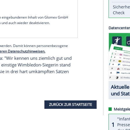
e bei den Australian Open das Halbfinale und
lbourne warten. Die Kasachin Jelena Rybakina war
r Swiatek.
e bei den US Open (2022), in Wimbledon (2025)
2020, 2022-2024) triumphiert hat, hatte zu große
akina hingegen bestätigte ihre Topform und trifft
manda Anisimova (beide USA), die sich im letzten
serer Redaktion eingebundenen Inhalt von Glomex GmbH
nzeigen lassen und auch wieder deaktivieren.