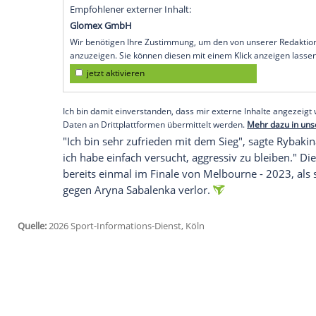
polnische Weltranglistenzweite verpasst
muss weiter auf ihren ersten Titel in Me
beim 5:7, 1:6 im Viertelfinale zu stark fü
Die sechsmalige Grand-Slam-Siegerin, di
und schon viermal bei den French Open (
Probleme mit ihrem ersten Aufschlag. Ryb
am Donnerstag auf Jessica Pegula oder A
Viertelfinale gegenüberstehen.
Empfohlener externer Inhalt:
Glomex GmbH
Wir benötigen Ihre Zustimmung, um den von un
anzuzeigen. Sie können diesen mit einem Klick a
jetzt aktivieren