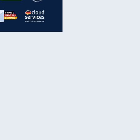
inanzen & Produkte
iscounter-Angebote
Online-Sicherheit
reenet Cloud
Ratenkredit
reenet Mail
Brutto-Netto-Rechner
reenet Webhosting
Rentenrechner
fz-Versicherung
TV-Vergleich