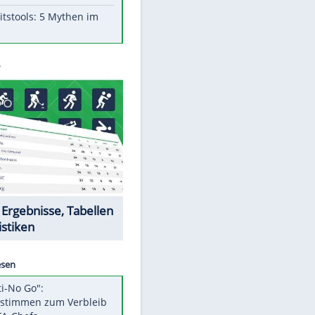
Aufruhr!
Was bei der Vogelfütterung
wirklich sinnvoll ist
"Infanti-No Go": Pressestimmen
zum Verbleib des FIFA-Chefs
Im Zeitraffer: Die Entwicklung
des Lenkrades
Lebensmittel, die nicht schlecht
werden
Sicherheitstools: 5 Mythen im
Check
Datencenter