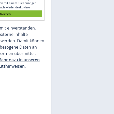
Glomex GmbH
Wir benötigen Ihre Zustimmung, um den
von unserer Redaktion eingebundenen
Inhalt von Glomex GmbH anzuzeigen. Sie
können diesen mit einem Klick anzeigen
lassen und auch wieder deaktivieren.
jetzt aktivieren
Ich bin damit einverstanden,
dass mir externe Inhalte
angezeigt werden. Damit können
personenbezogene Daten an
Drittplattformen übermittelt
werden.
Mehr dazu in unseren
Datenschutzhinweisen.