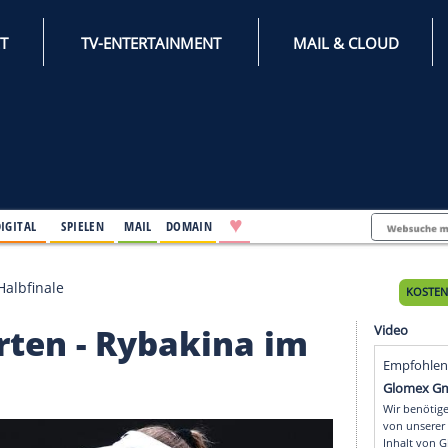
INTERNET
TV-ENTERTAINMENT
♥
IFESTYLE
DIGITAL
SPIELEN
MAIL
DOMAIN
ybakina im Halbfinale
r warten - Rybakina i