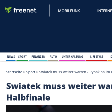
MOBILFUNK
NEWS
SPORT
FINANZEN
AUTO
UNTERHALTUNG
L
Startseite
>
Sport
>
Swiatek muss weiter warten - R
Swiatek muss weite