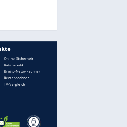
Times: Infantino bietet WM-
Finale für Unterstützung
Medien: Infantino ruft FIFA-
Mitarbeiter zu Krisentreffen
DFB: Ermittlungen im "Fall
Freigang" dauern noch an