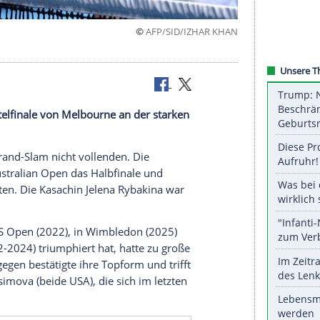
©
AFP/SID/IZHA
t Pegula
tert im Viertelfinale von Melbourne an der starken
 Karriere-Grand-Slam nicht vollenden. Die