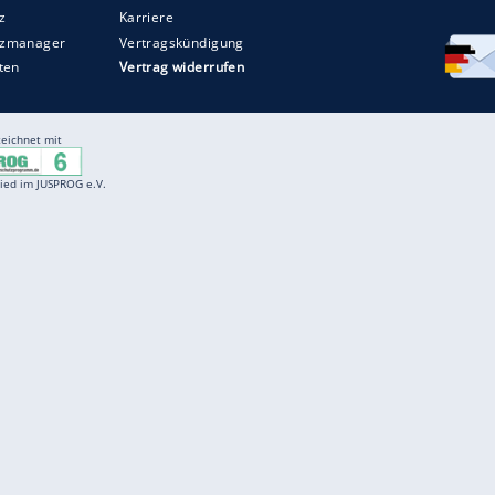
Entertainment
F
Cartoons
Spiele
D
Einbürgerungstest
Videos
f
Führerscheintest
Wissens-Quiz
f
Promi-Quiz
Witze
f
K
freenet