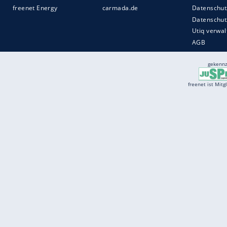
Services
Börse
Jobbörse
Spritpreis aktuell
Wetter
Ferientermine
Partnersuche
Online Angebote