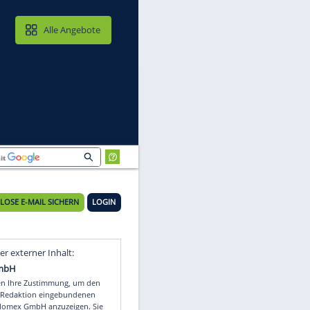
MAIL & CLOUD
Alle Angebote
KOSTENLOSE E-MAIL SICHERN
LOGIN
m
Video
Empfohlener externer Inhalt: