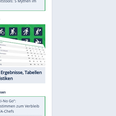
Was bei der Vogelfütterung
wirklich sinnvoll ist
"Infanti-No Go": Pressestimmen
zum Verbleib des FIFA-Chefs
Im Zeitraffer: Die Entwicklung
des Lenkrades
Lebensmittel, die nicht schlecht
werden
Sicherheitstools: 5 Mythen im
Check
Datencenter