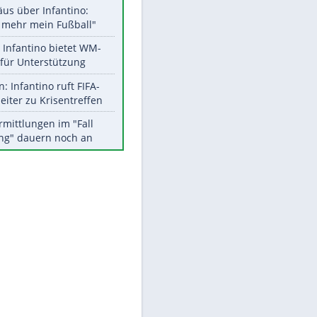
Aktuelle Ergebnisse, Tabellen
und Statistiken
EITE
Meistgelesen
"Infanti-No Go":
Pressestimmen zum Verbleib
des FIFA-Chefs
Matthäus über Infantino:
"Nicht mehr mein Fußball"