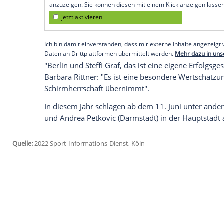
Das gaben die
Veranstalter
des Rasenturn
Grand-Slam-Siegerin folgt damit auf die
In
Berlin
holte Graf 1986 ihren ersten
Tu
Stadion
bereits seit 2004 ihren Namen. "
besondere Rolle gespielt", sagte die 52-J
Empfohlener externer Inhalt:
Glomex GmbH
Wir benötigen Ihre Zustimmung, um den von un
anzuzeigen. Sie können diesen mit einem Klick a
jetzt aktivieren
Ich bin damit einverstanden, dass mir externe In
Daten an Drittplattformen übermittelt werden.
Meh
"Berlin und
Steffi Graf
, das ist eine eige