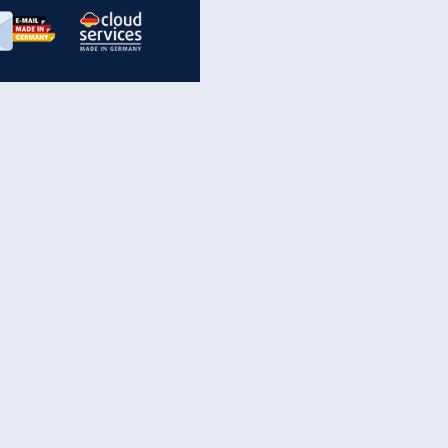
inanzen & Produkte
iscounter-Angebote
Online-Sicherheit
reenet Cloud
Ratenkredit
reenet Mail
Brutto-Netto-Rechner
reenet Webhosting
Rentenrechner
fz-Versicherung
TV-Vergleich