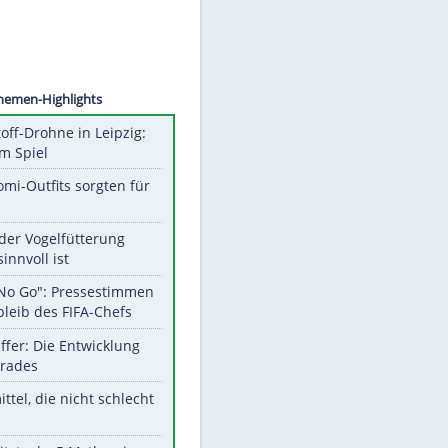
©
SID
Unsere Themen-Highlights
Sprengstoff-Drohne in Leipzig:
Semtex im Spiel
Diese Promi-Outfits sorgten für
Aufruhr!