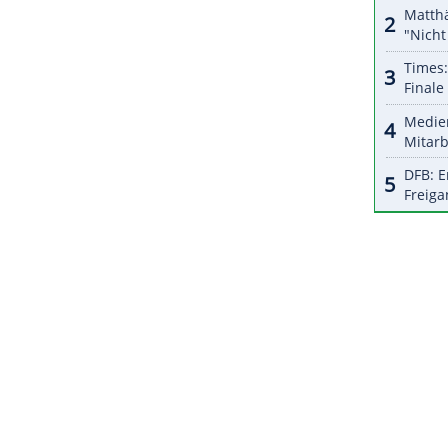
ertschätzung
für das
Turnier
, dass sie nun die
i unter anderem
Superstar
Naomi Osaka
(Japan)
Hauptstadt auf.
ZURÜCK ZUR STARTS