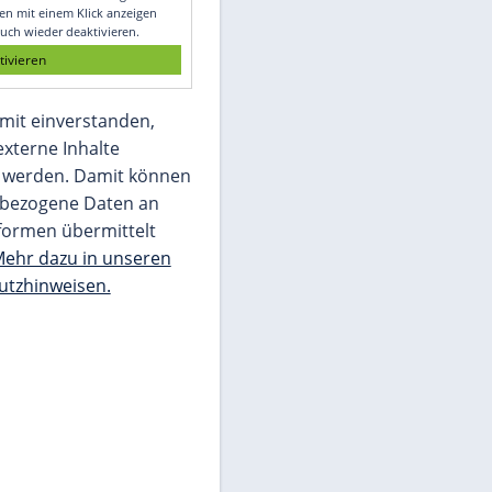
Glomex GmbH
Wir benötigen Ihre Zustimmung, um den
von unserer Redaktion eingebundenen
Inhalt von Glomex GmbH anzuzeigen. Sie
können diesen mit einem Klick anzeigen
lassen und auch wieder deaktivieren.
jetzt aktivieren
Ich bin damit einverstanden,
dass mir externe Inhalte
angezeigt werden. Damit können
personenbezogene Daten an
Drittplattformen übermittelt
werden.
Mehr dazu in unseren
Datenschutzhinweisen.