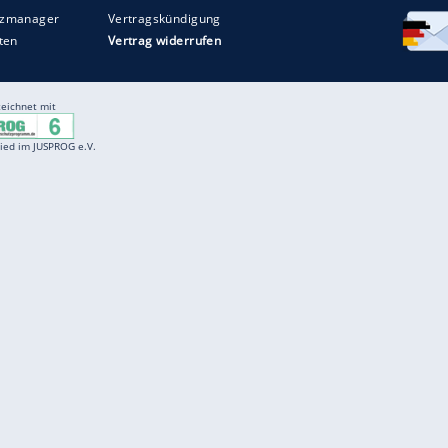
Entertainment
F
Cartoons
Spiele
D
Einbürgerungstest
Videos
f
Führerscheintest
Wissens-Quiz
f
Promi-Quiz
Witze
f
K
freenet