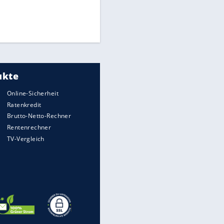
Times: Infantino bietet WM-
Finale für Unterstützung
Medien: Infantino ruft FIFA-
Mitarbeiter zu Krisentreffen
DFB: Ermittlungen im "Fall
Freigang" dauern noch an