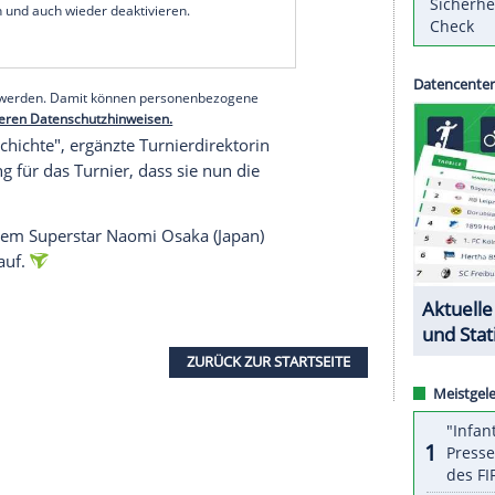
iers am Donnerstag bekannt. Die 22-malige
 ehemalige
Bundeskanzlerin
Angela Merkel.
rniersieg
auf deutschem Boden, zudem trägt das
Berlin hat in meiner Karriere von Beginn an eine
ährige zu ihrer Schirmherrschaft.
serer Redaktion eingebundenen Inhalt von Glomex GmbH
nzeigen lassen und auch wieder deaktivieren.
halte angezeigt werden. Damit können personenbezogene
r dazu in unseren Datenschutzhinweisen.
ne Erfolgsgeschichte", ergänzte Turnierdirektorin