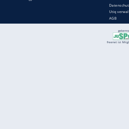
Services
Börse
Jobbörse
Spritpreis aktuell
Wetter
Ferientermine
Partnersuche
Online Angebote