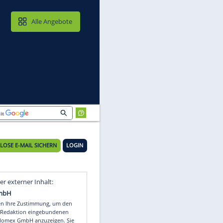
MAIL & CLOUD
Alle Angebote
KOSTENLOSE E-MAIL SICHERN
LOGIN
Video
Empfohlener externer Inhalt: