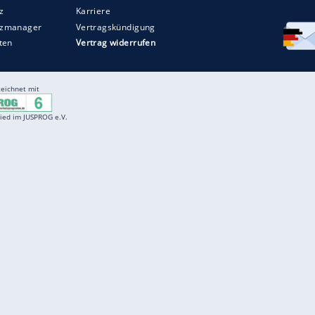
Entertainment
F
Cartoons
Spiele
D
Einbürgerungstest
Videos
f
Führerscheintest
Wissens-Quiz
f
Promi-Quiz
Witze
f
K
freenet