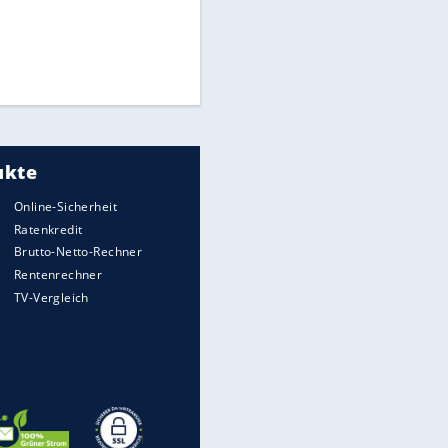
Times: Infantino bietet WM-
Finale für Unterstützung
Matthäus über Infantino:
"Nicht mehr mein Fußball"
Medien: Infantino ruft FIFA-
Mitarbeiter zu Krisentreffen