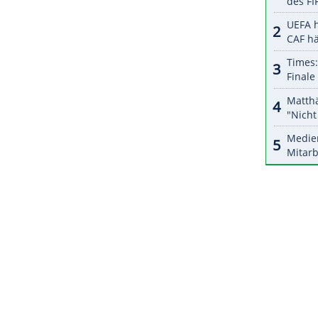
halte angezeigt werden. Damit können personenbezogene
r dazu in unseren Datenschutzhinweisen.
atte
Williams
am Montag ihr Erstrundenmatch
wonnen. Dabei trug die US-Amerikanerin, die seit
ennisplatz bekannt ist, einen extrem auffälligen
ZURÜCK ZUR STARTS