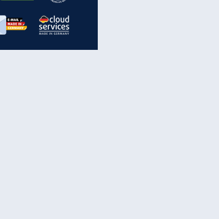
inanzen & Produkte
iscounter-Angebote
Online-Sicherheit
reenet Cloud
Ratenkredit
reenet Mail
Brutto-Netto-Rechner
reenet Webhosting
Rentenrechner
fz-Versicherung
TV-Vergleich