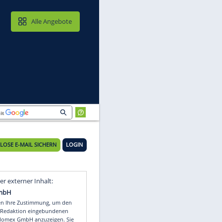
MAIL & CLOUD
Alle Angebote
KOSTENLOSE E-MAIL SICHERN
LOGIN
Video
Empfohlener externer Inhalt: