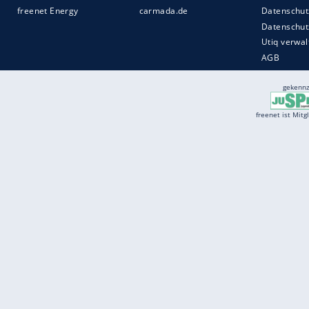
Services
Börse
Jobbörse
Spritpreis aktuell
Wetter
Ferientermine
Partnersuche
Online Angebote