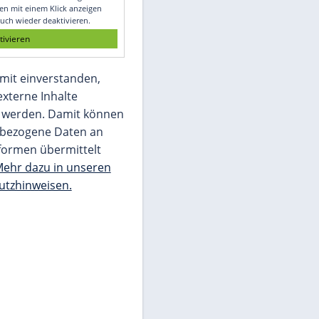
Glomex GmbH
Wir benötigen Ihre Zustimmung, um den
von unserer Redaktion eingebundenen
Inhalt von Glomex GmbH anzuzeigen. Sie
können diesen mit einem Klick anzeigen
lassen und auch wieder deaktivieren.
jetzt aktivieren
Ich bin damit einverstanden,
dass mir externe Inhalte
angezeigt werden. Damit können
personenbezogene Daten an
Drittplattformen übermittelt
werden.
Mehr dazu in unseren
Datenschutzhinweisen.