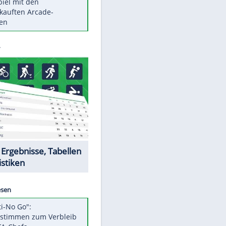
Die größten Mythen über
Medikamente
Berlins Matchwinner Grönning:
"Veränderte Perspektive"
Vorsicht: Diese 17 Dinge hassen
Katzen
Illegales Asphalt-Kartell muss
Mio-Strafe zahlen
Memo-Spiel mit den
meistverkauften Arcade-
Maschinen
Datencenter