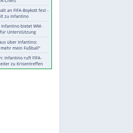
Aktuelle Ergebnisse, Tabellen
und Statistiken
EITE
Meistgelesen
"Infanti-No Go":
Pressestimmen zum Verbleib
des FIFA-Chefs
UEFA hält an FIFA-Boykott fest -
CAF hält zu Infantino