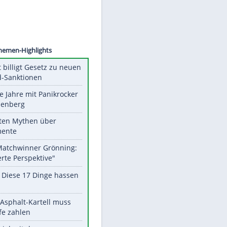
©
SID
Unsere Themen-Highlights
US-Senat billigt Gesetz zu neuen
Russland-Sanktionen
Durch die Jahre mit Panikrocker
Udo Lindenberg