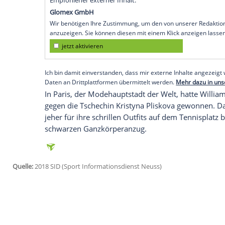
monatiger Babypause gibt, veröffentlich
Kollektion
, die von Abendkleidern bis Fre
insgesamt zwölf Artikel der
Modelinie
in 
"Es geht im Leben immer um den richtige
Siegerin dazu auf ihren Social-Media-Acco
ich weniger Tennis gespielt habe, weil 
meine Entscheidung kritisiert. Aber ich 
meine beiden Leidenschaften zu kombini
Empfohlener externer Inhalt:
Glomex GmbH
Wir benötigen Ihre Zustimmung, um den von un
anzuzeigen. Sie können diesen mit einem Klick a
jetzt aktivieren