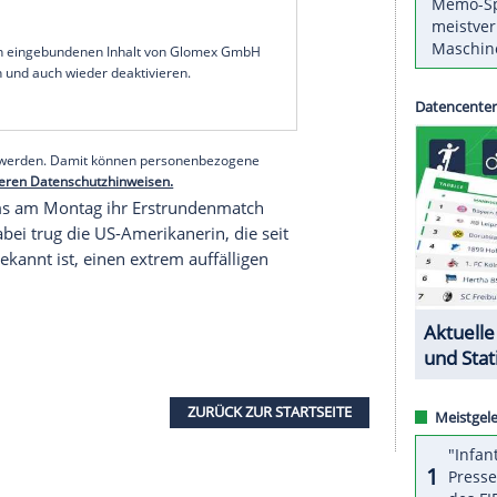
te am Mittwoch ihre erste selbst entworfene
izeitkleidung reicht. Zu kaufen gibt es die bislang
einem eigenen Online-Shop.
n Zeitpunkt", schrieb die 23-malige Major-
unts: "Ich habe diese Lektion mit 18 gelernt, als
ich auf ein Modeschule gehen wollte. Manche haben
wusste, dass ich einen Weg finden müsste, um
eren."
serer Redaktion eingebundenen Inhalt von Glomex GmbH
nzeigen lassen und auch wieder deaktivieren.