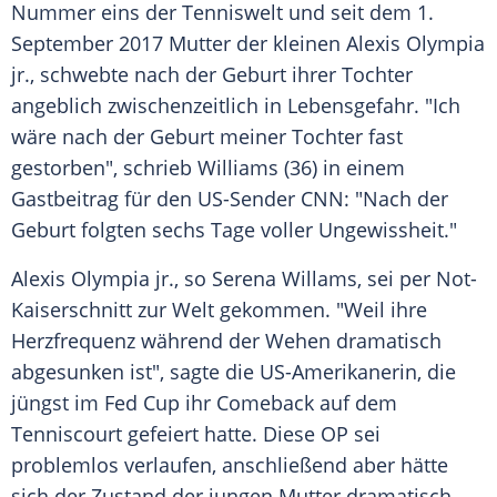
Nummer eins der Tenniswelt und seit dem 1.
September 2017 Mutter der kleinen Alexis
Olympia
jr., schwebte nach der
Geburt
ihrer Tochter
angeblich zwischenzeitlich in Lebensgefahr. "Ich
wäre nach der
Geburt
meiner Tochter fast
gestorben", schrieb
Williams
(36) in einem
Gastbeitrag für den US-Sender
CNN
: "Nach der
Geburt
folgten sechs Tage voller Ungewissheit."
Alexis
Olympia
jr., so
Serena Willams
, sei per Not-
Kaiserschnitt zur Welt gekommen. "Weil ihre
Herzfrequenz während der Wehen dramatisch
abgesunken ist", sagte die US-Amerikanerin, die
jüngst im
Fed Cup
ihr Comeback auf dem
Tenniscourt gefeiert hatte. Diese OP sei
problemlos verlaufen, anschließend aber hätte
sich der Zustand der jungen Mutter dramatisch