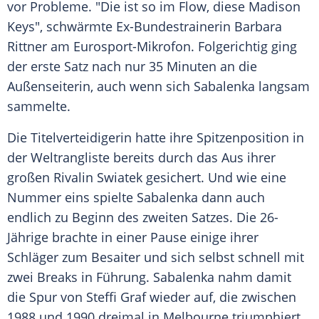
vor Probleme. "Die ist so im Flow, diese
Madison
Keys", schwärmte Ex-Bundestrainerin
Barbara
Rittner
am Eurosport-Mikrofon. Folgerichtig ging
der erste Satz nach nur 35 Minuten an die
Außenseiterin, auch wenn sich
Sabalenka
langsam
sammelte.
Die
Titelverteidigerin
hatte ihre
Spitzenposition
in
der
Weltrangliste
bereits durch das Aus ihrer
großen Rivalin Swiatek gesichert. Und wie eine
Nummer eins spielte
Sabalenka
dann auch
endlich zu Beginn des zweiten Satzes. Die 26-
Jährige brachte in einer Pause einige ihrer
Schläger zum Besaiter und sich selbst schnell mit
zwei Breaks in Führung.
Sabalenka
nahm damit
die Spur von
Steffi Graf
wieder auf, die zwischen
1988 und 1990 dreimal in
Melbourne
triumphiert