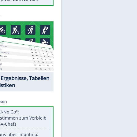
Diese Autos haben uns verlassen
FCH: Schmidt lässt Zukunft
weiter offen
Mit diesen Tricks wird der Grill
ruckzuck sauber
So nutzt man alte Smartphones
sinnvoll
Das ist typisch schwedisch!
Datencenter