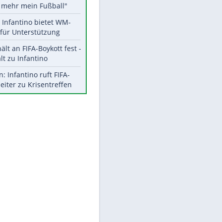
Aktuelle Ergebnisse, Tabellen
und Statistiken
Meistgelesen
"Infanti-No Go":
Pressestimmen zum Verbleib
des FIFA-Chefs
Matthäus über Infantino:
"Nicht mehr mein Fußball"
Times: Infantino bietet WM-
Finale für Unterstützung