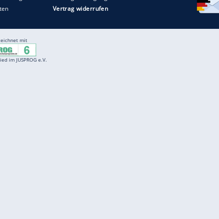
Entertainment
F
Cartoons
Spiele
D
Einbürgerungstest
Videos
f
Führerscheintest
Wissens-Quiz
f
Promi-Quiz
Witze
f
K
freenet
Kundenservice
Gender-Hinweis