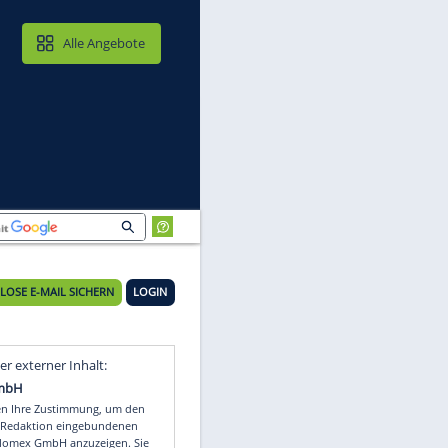
MAIL & CLOUD
Alle Angebote
KOSTENLOSE E-MAIL SICHERN
LOGIN
Video
Empfohlener externer Inhalt: