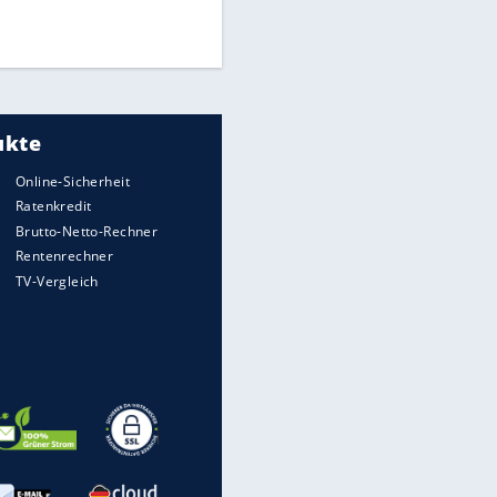
UEFA hält an FIFA-Boykott fest -
CAF hält zu Infantino
EITE
Medien: Infantino ruft FIFA-
Mitarbeiter zu Krisentreffen