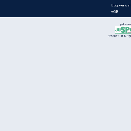
Services
Börse
Jobbörse
Spritpreis aktuell
Wetter
Ferientermine
Partnersuche
Online Angebote
freenet Mobilfunk
freenet Video