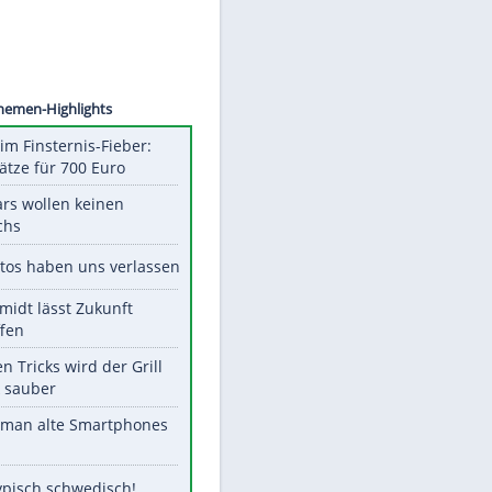
©
SID
Unsere Themen-Highlights
Spanien im Finsternis-Fieber:
Balkonplätze für 700 Euro
Diese Stars wollen keinen
Nachwuchs