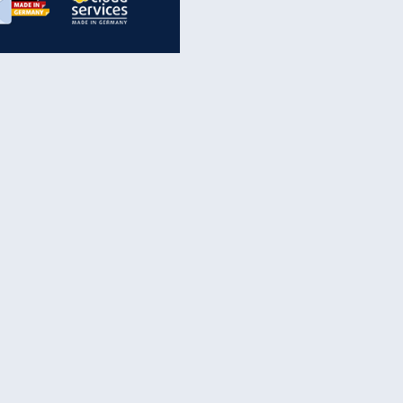
inanzen & Produkte
iscounter-Angebote
Online-Sicherheit
reenet Cloud
Ratenkredit
reenet Mail
Brutto-Netto-Rechner
reenet Webhosting
Rentenrechner
fz-Versicherung
TV-Vergleich