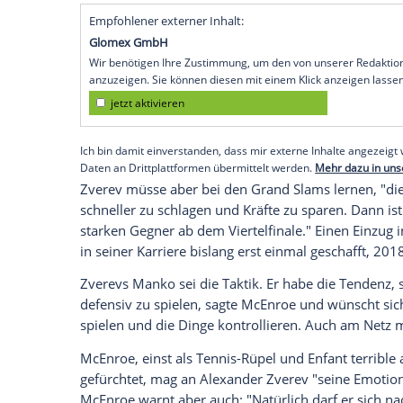
Hamburg (SID) - Tennis-Idol
John McEnro
Herrentennis
in diesem Jahr und traut d
gibt einige starke Spieler im Alter von 21
am weitesten, auch weil er das beste Te
Grand-Slam-Gewinner aus den
USA
der
Der langjährige
Weltranglistenerste
glaub
Schritt" machen wird. Vor allem wegen 
ein kluger
Schachzug
. Der hat enorme
Er
sagte "Big Mac".
Empfohlener externer Inhalt:
Glomex GmbH
Wir benötigen Ihre Zustimmung, um den von un
anzuzeigen. Sie können diesen mit einem Klick a
jetzt aktivieren