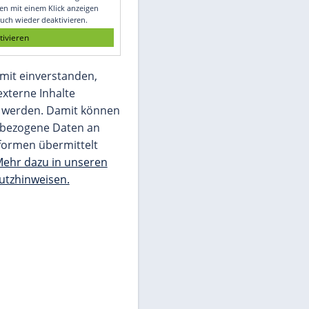
Glomex GmbH
Wir benötigen Ihre Zustimmung, um den
von unserer Redaktion eingebundenen
Inhalt von Glomex GmbH anzuzeigen. Sie
können diesen mit einem Klick anzeigen
lassen und auch wieder deaktivieren.
jetzt aktivieren
Ich bin damit einverstanden,
dass mir externe Inhalte
angezeigt werden. Damit können
personenbezogene Daten an
Drittplattformen übermittelt
werden.
Mehr dazu in unseren
Datenschutzhinweisen.