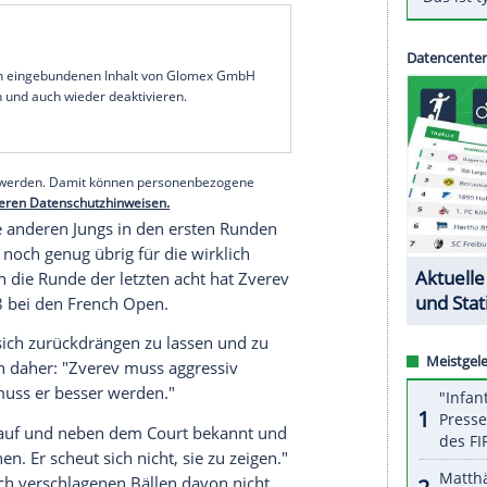
e
(59) glaubt an einen
Wachwechsel
im
abei
Alexander Zverev
eine
Schlüsselrolle
zu. "Es
, 22 Jahren. Sascha (
Zverev
, d. Red.) ist von allem
am um sich herum hat", sagte der siebenmalige
Sport
Bild.
t, dass
Zverev
"2019 den nächsten großen
der
Verpflichtung
von
Trainer
Ivan Lendl
. "Das war
fahrung
als Spieler und
Trainer
von Andy Murray",
serer Redaktion eingebundenen Inhalt von Glomex GmbH
nzeigen lassen und auch wieder deaktivieren.