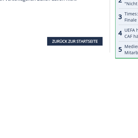
halte angezeigt werden. Damit können personenbezogene
r dazu in unseren Datenschutzhinweisen.
ernen, "die anderen Jungs in den ersten Runden
n. Dann ist noch genug übrig für die wirklich
nen Einzug in die Runde der letzten acht hat
Zverev
schafft, 2018 bei den
French Open
.
ie Tendenz, sich zurückdrängen zu lassen und zu
ünscht sich daher: "
Zverev
muss aggressiv
ch am Netz muss er besser werden."
fant terrible auf und neben dem Court bekannt und
ne Emotionen. Er scheut sich nicht, sie zu zeigen."
f er sich nach verschlagenen Bällen davon nicht