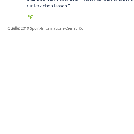
Ich bin damit einverstanden, dass mir externe In
Daten an Drittplattformen übermittelt werden.
Meh
Zverev
müsse aber bei den Grand Slams l
schneller zu schlagen und Kräfte zu spare
starken Gegner ab dem
Viertelfinale
." Ei
in seiner Karriere bislang erst einmal ge
Zverevs
Manko
sei die
Taktik
. Er habe d
defensiv zu spielen, sagte
McEnroe
und w
spielen und die Dinge kontrollieren. Au
McEnroe
, einst als Tennis-Rüpel und En
gefürchtet, mag an
Alexander Zverev
"sei
McEnroe
warnt aber auch: "Natürlich dar
runterziehen lassen."