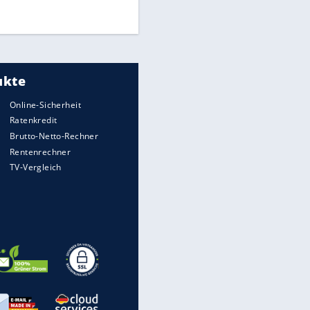
DFB: Ermittlungen im "Fall
Freigang" dauern noch an
"Sehr hohe Qualität":
Lewandowski mit Doppelpack