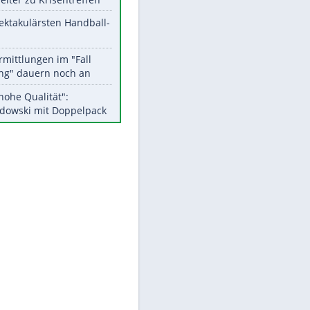
Aktuelle Ergebnisse, Tabellen
und Statistiken
Meistgelesen
Matthäus über Infantino:
"Nicht mehr mein Fußball"
Medien: Infantino ruft FIFA-
Mitarbeiter zu Krisentreffen
Die spektakulärsten Handball-
Bilder