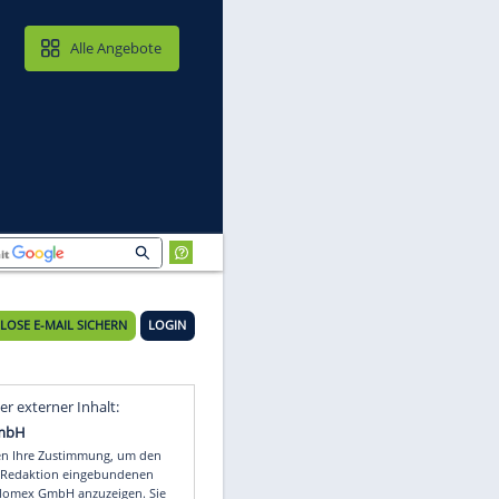
MAIL & CLOUD
Alle Angebote
KOSTENLOSE E-MAIL SICHERN
LOGIN
n
Video
Empfohlener externer Inhalt: