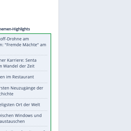
©
SID
Unsere Themen-Highlights
Sprengstoff-Drohne am
Flughafen: "Fremde Mächte" am
Werk?
Bilder einer Karriere: Senta