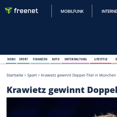
MOBILFUNK
NEWS
SPORT
FINANZEN
AUTO
UNTERHALTUNG
L
Startseite
>
Sport
>
Krawietz gewinnt Doppel-Titel
Krawietz gewinnt Do