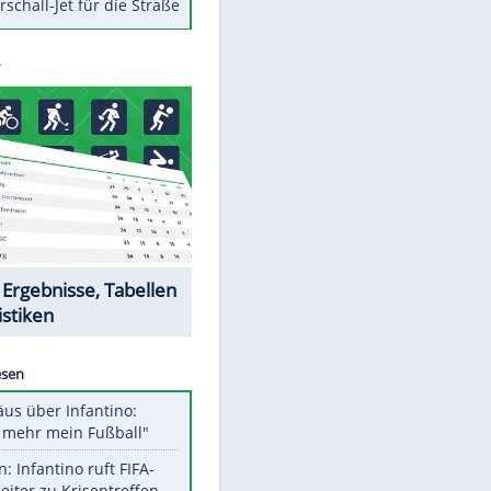
Berger im Wandel der Zeit
Todsünden im Restaurant
Die teuersten Neuzugänge der
BVB-Geschichte
Die gruseligsten Ort der Welt
Daten zwischen Windows und
Android austauschen
Ein Hyperschall-Jet für die Straße
EITE
Datencenter