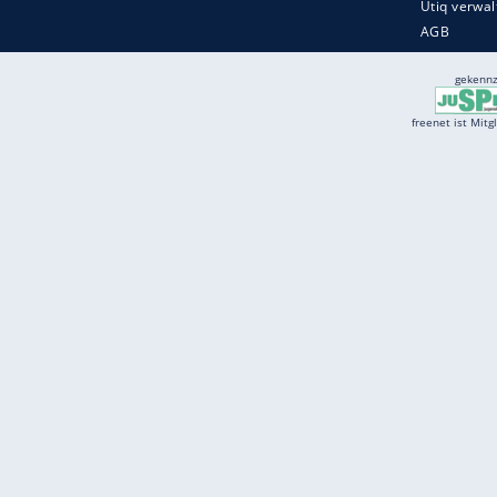
Services
Börse
Jobbörse
Spritpreis aktuell
Wetter
Ferientermine
Partnersuche
Online Angebote
freenet Mobilfunk
freenet Video