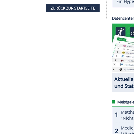
ch. Sie teilten sich ein
Preisgeld
von 15.360 Euro.
nalniederlagen in
Rotterdam
und
Barcelona
an der
e
Titel
in diesem Jahr und der fünfte insgesamt. Die
mit seinem etatmäßigen Partner
Andreas Mies
ner
Knieoperation
wohl noch monatelang aus.
Olympischen Spielen in
Tokio
gemeinsam antreten.
ZURÜCK ZUR STARTS