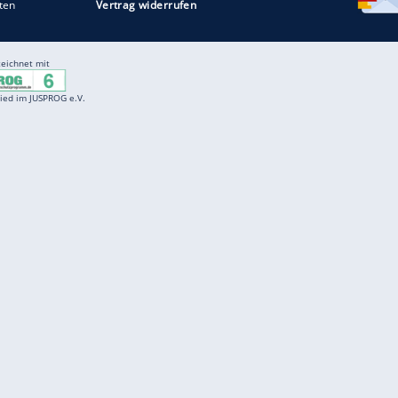
Entertainment
F
Cartoons
Spiele
D
Einbürgerungstest
Videos
f
Führerscheintest
Wissens-Quiz
f
Promi-Quiz
Witze
f
K
freenet
Kundenservice
Gender-Hinweis