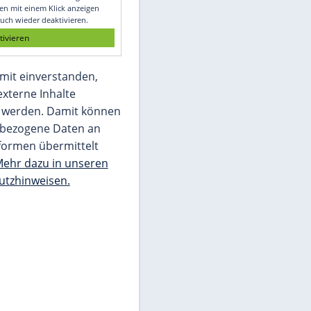
Glomex GmbH
Wir benötigen Ihre Zustimmung, um den
von unserer Redaktion eingebundenen
Inhalt von Glomex GmbH anzuzeigen. Sie
können diesen mit einem Klick anzeigen
lassen und auch wieder deaktivieren.
jetzt aktivieren
Ich bin damit einverstanden,
dass mir externe Inhalte
angezeigt werden. Damit können
personenbezogene Daten an
Drittplattformen übermittelt
werden.
Mehr dazu in unseren
Datenschutzhinweisen.