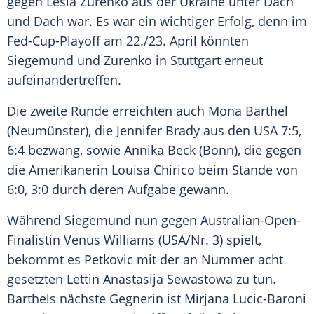
gegen Lesia Zurenko aus der Ukraine unter Dach
und Dach war. Es war ein wichtiger Erfolg, denn im
Fed-Cup-Playoff am 22./23. April könnten
Siegemund und Zurenko in
Stuttgart
erneut
aufeinandertreffen.
Die zweite Runde erreichten auch
Mona Barthel
(Neumünster), die
Jennifer Brady
aus den
USA
7:5,
6:4 bezwang, sowie
Annika Beck
(Bonn), die gegen
die Amerikanerin Louisa Chirico beim Stande von
6:0, 3:0 durch deren Aufgabe gewann.
Während Siegemund nun gegen Australian-Open-
Finalistin Venus Williams (
USA
/Nr. 3) spielt,
bekommt es
Petkovic
mit der an Nummer acht
gesetzten Lettin Anastasija Sewastowa zu tun.
Barthels nächste Gegnerin ist Mirjana Lucic-Baroni