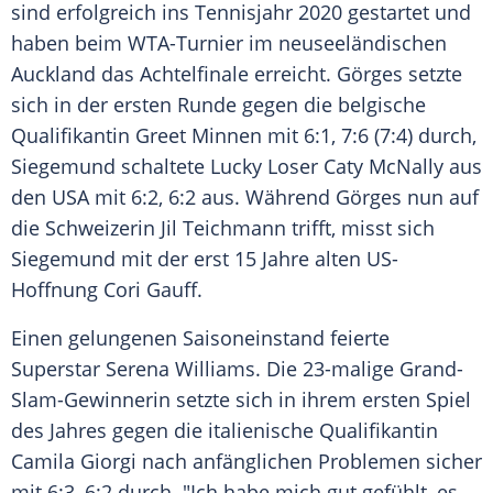
sind erfolgreich ins
Tennisjahr
2020 gestartet und
haben beim
WTA-Turnier
im neuseeländischen
Auckland
das Achtelfinale erreicht.
Görges
setzte
sich in der ersten Runde gegen die belgische
Qualifikantin Greet Minnen mit 6:1, 7:6 (7:4) durch,
Siegemund
schaltete
Lucky Loser
Caty McNally
aus
den USA mit 6:2, 6:2 aus. Während
Görges
nun auf
die Schweizerin
Jil Teichmann
trifft, misst sich
Siegemund
mit der erst 15 Jahre alten US-
Hoffnung
Cori Gauff
.
Einen gelungenen Saisoneinstand feierte
Superstar
Serena Williams
. Die 23-malige Grand-
Slam-Gewinnerin setzte sich in ihrem ersten Spiel
des Jahres gegen die italienische Qualifikantin
Camila Giorgi nach anfänglichen Problemen sicher
mit 6:3, 6:2 durch. "Ich habe mich gut gefühlt, es