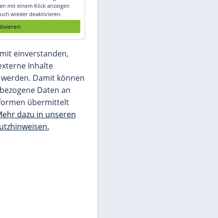
Glomex GmbH
Wir benötigen Ihre Zustimmung, um den
von unserer Redaktion eingebundenen
Inhalt von Glomex GmbH anzuzeigen. Sie
können diesen mit einem Klick anzeigen
lassen und auch wieder deaktivieren.
jetzt aktivieren
Ich bin damit einverstanden,
dass mir externe Inhalte
angezeigt werden. Damit können
personenbezogene Daten an
Drittplattformen übermittelt
werden.
Mehr dazu in unseren
Datenschutzhinweisen.