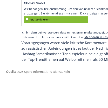
Duell
im Billie-Jean-King-Cup in
China
ge
"wild". Kommentare, für die Townsend
"Ich wollte einfach nur herkommen und 
Townsend bei Instagram: "Ich habe hier ei
die ich gesagt habe, waren überhaupt nich
den
USA
ab
Donnerstag
in
Shenzhen
um 
Besserung.
Empfohlener externer Inhalt:
Glomex GmbH
Wir benötigen Ihre Zustimmung, um den von un
anzuzeigen. Sie können diesen mit einem Klick a
jetzt aktivieren
Ich bin damit einverstanden, dass mir externe In