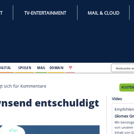
INTERNET
TV-ENTERTAINMENT
♥
IFESTYLE
DIGITAL
SPIELEN
MAIL
DOMAIN
 entschuldigt sich für Kommentare
: Townsend entschuldi