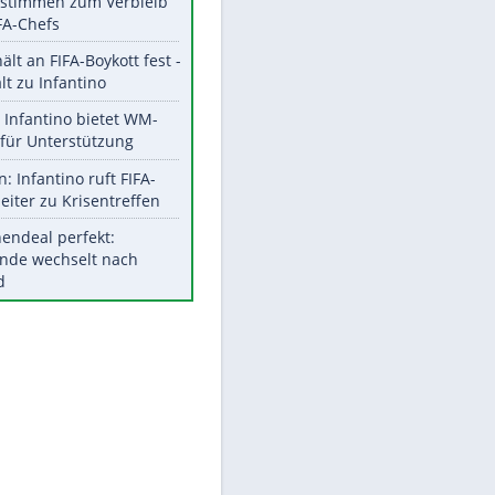
Aktuelle Ergebnisse, Tabellen
EITE
und Statistiken
Meistgelesen
"Infanti-No Go":
Pressestimmen zum Verbleib
des FIFA-Chefs
UEFA hält an FIFA-Boykott fest -