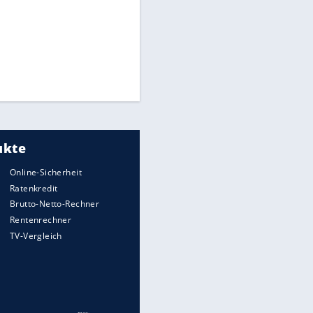
CAF hält zu Infantino
Times: Infantino bietet WM-
Finale für Unterstützung
Medien: Infantino ruft FIFA-
Mitarbeiter zu Krisentreffen
Millionendeal perfekt:
Diomande wechselt nach
Madrid