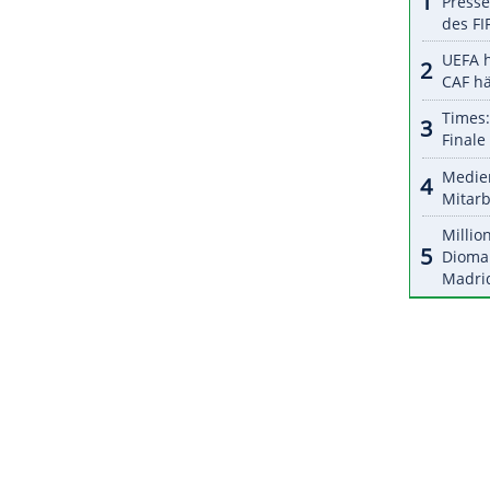
r dazu in unseren Datenschutzhinweisen.
Kommentare im chinesischen
Netzwerk
Weibo
, auch
t der Nachrichtenagentur
AFP
gekommen. Der
eleidigt öffentlich chinesisches Essen" war eines
r als 50
Millionen
Aufrufen
.
ZURÜCK ZUR STARTS