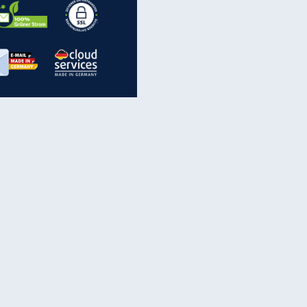
inanzen & Produkte
iscounter-Angebote
Online-Sicherheit
reenet Cloud
Ratenkredit
reenet Mail
Brutto-Netto-Rechner
reenet Webhosting
Rentenrechner
fz-Versicherung
TV-Vergleich