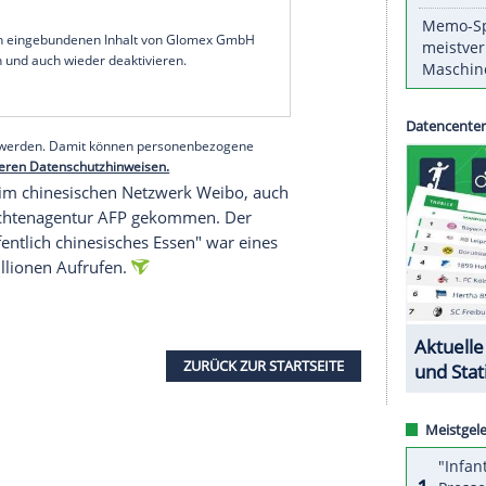
gen
Kasachstan
gemacht wurde, als "verrückt" und
 nun um
Entschuldigung
bat.
mich von ganzem Herzen entschuldigen", postete
nfach nur eine unglaublich tolle Zeit. Die Dinge,
t repräsentativ dafür." Die 29-Jährige, die mit
den Einzug ins
Halbfinale
kämpft, gelobte
serer Redaktion eingebundenen Inhalt von Glomex GmbH
nzeigen lassen und auch wieder deaktivieren.
halte angezeigt werden. Damit können personenbezogene