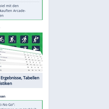
Die größten Mythen über
Medikamente
Witteks über Beinahe-
Amputation: "Hätte böse enden
können"
Vorsicht: Diese 17 Dinge hassen
Katzen
Illegales Asphalt-Kartell muss
Mio-Strafe zahlen
Memo-Spiel mit den
meistverkauften Arcade-
Maschinen
Datencenter