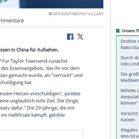
©
AFP/SID/TIMOTHY A
sich für Kommentare
ren zum Essen in China für Aufsehen.
des Buffets? Für
Taylor Townsend
zunächst
hnete Teile des Essensangebots, das ihr vor dem