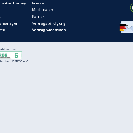
Entertainment
F
Cartoons
Spiele
D
Einbürgerungstest
Videos
f
Führerscheintest
Wissens-Quiz
f
Promi-Quiz
Witze
f
K