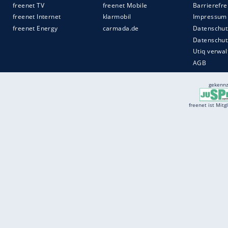
Services
Börse
Jobbörse
Spritpreis aktuell
Wetter
Ferientermine
Partnersuche