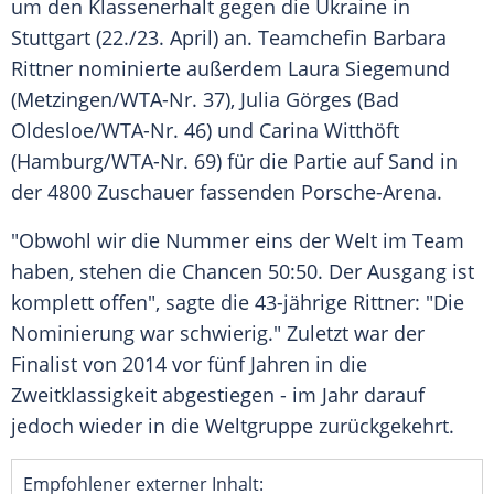
um den Klassenerhalt gegen die
Ukraine
in
Stuttgart
(22./23. April) an. Teamchefin
Barbara
Rittner
nominierte außerdem
Laura Siegemund
(
Metzingen
/WTA-Nr. 37),
Julia Görges
(
Bad
Oldesloe
/WTA-Nr. 46) und
Carina Witthöft
(
Hamburg
/WTA-Nr. 69) für die Partie auf Sand in
der 4800 Zuschauer fassenden Porsche-Arena.
"Obwohl wir die Nummer eins der Welt im Team
haben, stehen die Chancen 50:50. Der Ausgang ist
komplett offen", sagte die 43-jährige
Rittner
: "Die
Nominierung war schwierig." Zuletzt war der
Finalist von 2014 vor fünf Jahren in die
Zweitklassigkeit abgestiegen - im Jahr darauf
jedoch wieder in die Weltgruppe zurückgekehrt.
Empfohlener externer Inhalt: