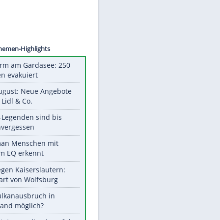
©
SID
Unsere Themen-Highlights
Feueralarm am Gardasee: 250
Menschen evakuiert
Ab 10. August: Neue Angebote
bei ALDI, Lidl & Co.