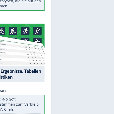
Diese TV-Legenden sind bis
heute unvergessen
Woran man Menschen mit
niedrigem EQ erkennt
Torlos gegen Kaiserslautern:
Stotterstart von Wolfsburg
Ist ein Vulkanausbruch in
EITE
Deutschland möglich?
5 VW-Prototypen, die nie auf den
Markt kamen
Datencenter