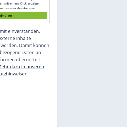
Glomex GmbH
Wir benötigen Ihre Zustimmung, um den
von unserer Redaktion eingebundenen
Inhalt von Glomex GmbH anzuzeigen. Sie
können diesen mit einem Klick anzeigen
lassen und auch wieder deaktivieren.
jetzt aktivieren
Ich bin damit einverstanden,
dass mir externe Inhalte
angezeigt werden. Damit können
personenbezogene Daten an
Drittplattformen übermittelt
werden.
Mehr dazu in unseren
Datenschutzhinweisen.