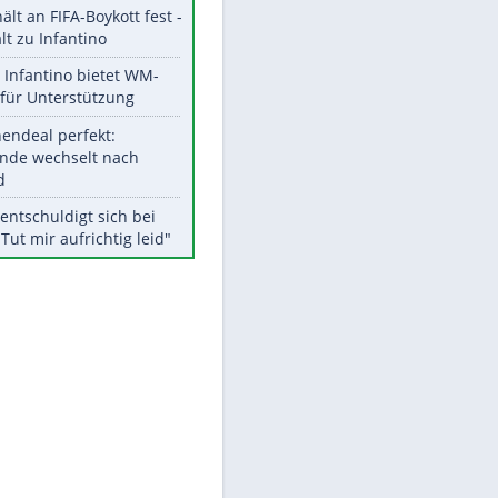
Aktuelle Ergebnisse, Tabellen
und Statistiken
Meistgelesen
"Infanti-No Go":
Pressestimmen zum Verbleib
des FIFA-Chefs
UEFA hält an FIFA-Boykott fest -
CAF hält zu Infantino