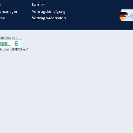
Entertainment
F
Cartoons
Spiele
D
Einbürgerungstest
Videos
f
Führerscheintest
Wissens-Quiz
f
Promi-Quiz
Witze
f
K
freenet