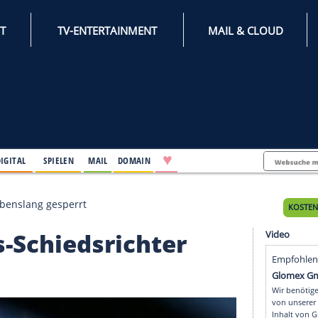
INTERNET
TV-ENTERTAINMENT
♥
IFESTYLE
DIGITAL
SPIELEN
MAIL
DOMAIN
dsrichter lebenslang gesperrt
ennis-Schiedsrichter