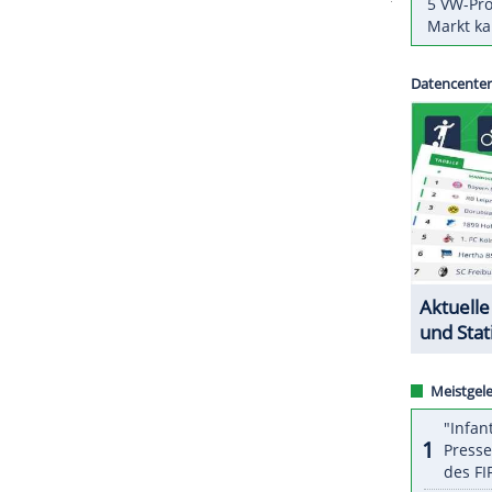
nisverbänden
gegründete Anti-Betrugs-Einheit
plew, Apisit Promchai und Chitchai Srililai hatten
TF-Future-Turnieren Punkte "für wettbezogene
ingegeben, schrieb die TIU in einem Statement.
ZURÜCK ZUR STARTS