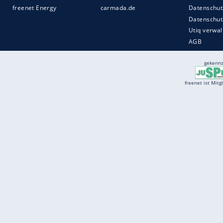
Services
Börse
Jobbörse
Spritpreis aktuell
Wetter
Ferientermine
Partnersuche
Online Angebote