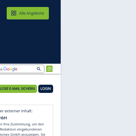
MAIL & CLOUD
Alle Angebote
KOSTENLOSE E-MAIL SICHERN
LOGIN
Video
Empfohlener externer Inhalt: