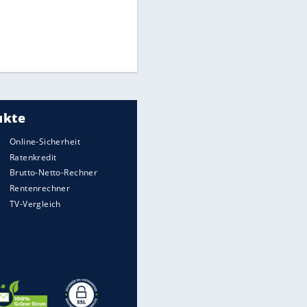
Times: Infantino bietet WM-
Finale für Unterstützung
Millionendeal perfekt:
Diomande wechselt nach
Madrid
Reese entschuldigt sich bei
Fans: "Tut mir aufrichtig leid"