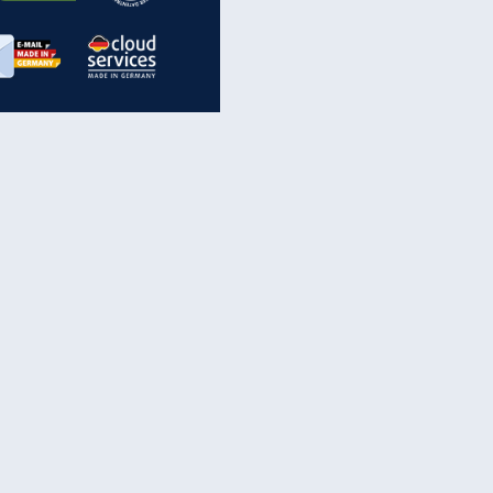
inanzen & Produkte
iscounter-Angebote
Online-Sicherheit
reenet Cloud
Ratenkredit
reenet Mail
Brutto-Netto-Rechner
reenet Webhosting
Rentenrechner
fz-Versicherung
TV-Vergleich